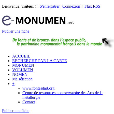
Bienvenue,
visiteur !
[
S'enregistrer
|
Connexion
]
Flux RSS
Publier une fiche
ACCUEIL
RECHERCHE PAR LA CARTE
MONUMEN
VOLUMEN
NOMEN
Ma sélection
+
www.fontesdart.org
Centre de ressources : conservatoire des Arts de la
métallurgie
Contact
Publier une fiche