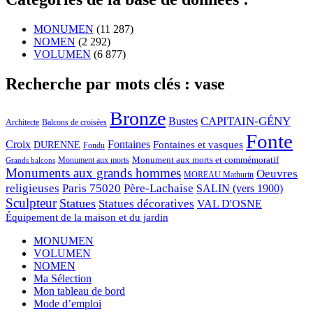
MONUMEN
(11 287)
NOMEN
(2 292)
VOLUMEN
(6 877)
Recherche par mots clés : vase
Bronze
CAPITAIN-GÉNY
Bustes
Architecte
Balcons de croisées
Fonte
Croix
Fontaines
Fontaines et vasques
DURENNE
Fondu
Monument aux morts et commémoratif
Monument aux morts
Grands balcons
Monuments aux grands hommes
Oeuvres
MOREAU Mathurin
religieuses
Paris 75020
Père-Lachaise
SALIN (vers 1900)
Sculpteur
Statues
Statues décoratives
VAL D'OSNE
Équipement de la maison et du jardin
MONUMEN
VOLUMEN
NOMEN
Ma Sélection
Mon tableau de bord
Mode d’emploi