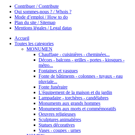
Contribuer / Contribute
Qui sommes-nous ? / Whois ?
Mode d’emploi / How to do
Plan du site / Sitemap
Mentions légales / Legal datas
Accueil
Toutes les categories
MONUMEN
Chauffage - cuisinières - cheminées...
Décors - balcons - grilles - portes - kiosques -
métro...
Fontaines et vasques
Fonte de bâtiments - colonnes - tuyaux - eau
pluviale...
Fonte funéraire
L'équipement de la maison et du jardin
Lampadaire - torchères - candélabres
Monuments aux grands hommes
Monuments aux morts et commémoratifs
Oeuvres religieuses
Sculptures animalières
Statues décoratives
Vases - coupes - urnes