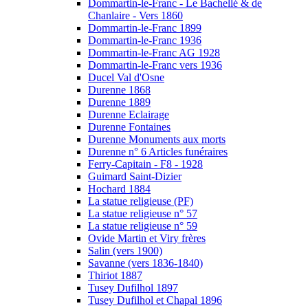
Dommartin-le-Franc - Le Bachellé & de
Chanlaire - Vers 1860
Dommartin-le-Franc 1899
Dommartin-le-Franc 1936
Dommartin-le-Franc AG 1928
Dommartin-le-Franc vers 1936
Ducel Val d'Osne
Durenne 1868
Durenne 1889
Durenne Eclairage
Durenne Fontaines
Durenne Monuments aux morts
Durenne n° 6 Articles funéraires
Ferry-Capitain - F8 - 1928
Guimard Saint-Dizier
Hochard 1884
La statue religieuse (PF)
La statue religieuse n° 57
La statue religieuse n° 59
Ovide Martin et Viry frères
Salin (vers 1900)
Savanne (vers 1836-1840)
Thiriot 1887
Tusey Dufilhol 1897
Tusey Dufilhol et Chapal 1896