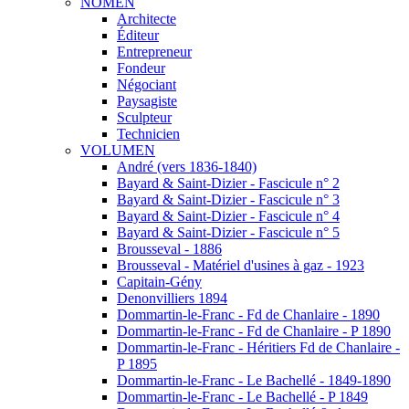
NOMEN
Architecte
Éditeur
Entrepreneur
Fondeur
Négociant
Paysagiste
Sculpteur
Technicien
VOLUMEN
André (vers 1836-1840)
Bayard & Saint-Dizier - Fascicule n° 2
Bayard & Saint-Dizier - Fascicule n° 3
Bayard & Saint-Dizier - Fascicule n° 4
Bayard & Saint-Dizier - Fascicule n° 5
Brousseval - 1886
Brousseval - Matériel d'usines à gaz - 1923
Capitain-Gény
Denonvilliers 1894
Dommartin-le-Franc - Fd de Chanlaire - 1890
Dommartin-le-Franc - Fd de Chanlaire - P 1890
Dommartin-le-Franc - Héritiers Fd de Chanlaire -
P 1895
Dommartin-le-Franc - Le Bachellé - 1849-1890
Dommartin-le-Franc - Le Bachellé - P 1849