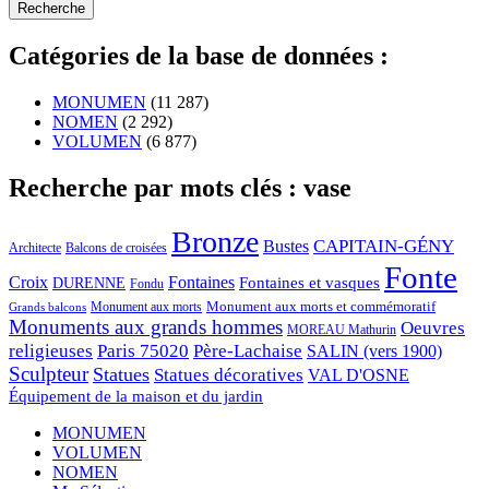
Catégories de la base de données :
MONUMEN
(11 287)
NOMEN
(2 292)
VOLUMEN
(6 877)
Recherche par mots clés : vase
Bronze
CAPITAIN-GÉNY
Bustes
Architecte
Balcons de croisées
Fonte
Croix
Fontaines
Fontaines et vasques
DURENNE
Fondu
Monument aux morts et commémoratif
Monument aux morts
Grands balcons
Monuments aux grands hommes
Oeuvres
MOREAU Mathurin
religieuses
Paris 75020
Père-Lachaise
SALIN (vers 1900)
Sculpteur
Statues
Statues décoratives
VAL D'OSNE
Équipement de la maison et du jardin
MONUMEN
VOLUMEN
NOMEN