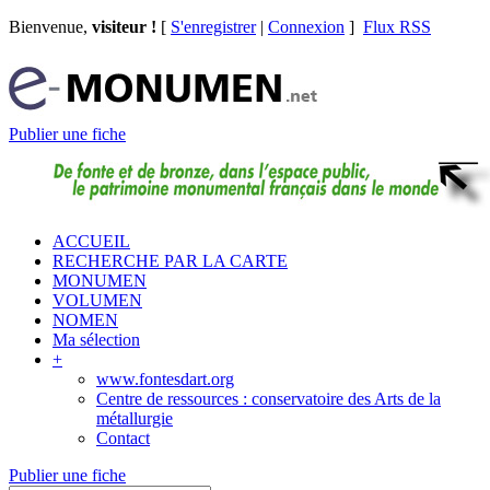
Bienvenue,
visiteur !
[
S'enregistrer
|
Connexion
]
Flux RSS
Publier une fiche
ACCUEIL
RECHERCHE PAR LA CARTE
MONUMEN
VOLUMEN
NOMEN
Ma sélection
+
www.fontesdart.org
Centre de ressources : conservatoire des Arts de la
métallurgie
Contact
Publier une fiche