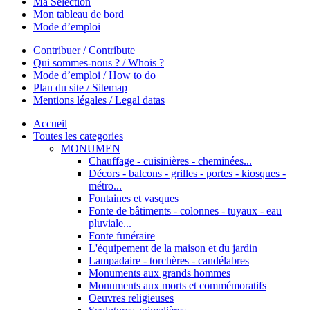
Ma Sélection
Mon tableau de bord
Mode d’emploi
Contribuer / Contribute
Qui sommes-nous ? / Whois ?
Mode d’emploi / How to do
Plan du site / Sitemap
Mentions légales / Legal datas
Accueil
Toutes les categories
MONUMEN
Chauffage - cuisinières - cheminées...
Décors - balcons - grilles - portes - kiosques -
métro...
Fontaines et vasques
Fonte de bâtiments - colonnes - tuyaux - eau
pluviale...
Fonte funéraire
L'équipement de la maison et du jardin
Lampadaire - torchères - candélabres
Monuments aux grands hommes
Monuments aux morts et commémoratifs
Oeuvres religieuses