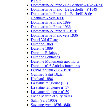
P 1895
Dommartin-le-Franc - Le Bachellé - 1849-1890
Dommartin-le-Franc - Le Bachellé - P 1849
Dommartin-le-Franc - Le Bachellé & de
Chanlaire - Vers 1860
Dommartin-le-Franc 1899
Dommartin-le-Franc 1936
Dommartin-le-Franc AG 1928
Dommartin-le-Franc vers 1936
Ducel Val d'Osne
Durenne 1868
Durenne 1889
Durenne Eclairage
Durenne Fontaines
Durenne Monuments aux morts
Durenne n° 6 Articles funéraires
Ferry-Capitain - F8 - 1928
Guimard Saint-Dizier
Hochard 1884
La statue religieuse (PF)
La statue religieuse n° 57
La statue religieuse n° 59
Ovide Martin et Viry frères
Salin (vers 1900)
Savanne (vers 1836-1840)