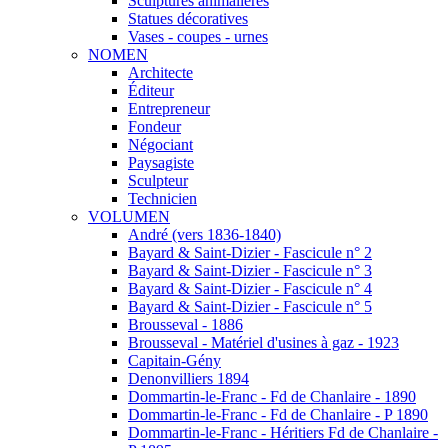
Sculptures animalières
Statues décoratives
Vases - coupes - urnes
NOMEN
Architecte
Éditeur
Entrepreneur
Fondeur
Négociant
Paysagiste
Sculpteur
Technicien
VOLUMEN
André (vers 1836-1840)
Bayard & Saint-Dizier - Fascicule n° 2
Bayard & Saint-Dizier - Fascicule n° 3
Bayard & Saint-Dizier - Fascicule n° 4
Bayard & Saint-Dizier - Fascicule n° 5
Brousseval - 1886
Brousseval - Matériel d'usines à gaz - 1923
Capitain-Gény
Denonvilliers 1894
Dommartin-le-Franc - Fd de Chanlaire - 1890
Dommartin-le-Franc - Fd de Chanlaire - P 1890
Dommartin-le-Franc - Héritiers Fd de Chanlaire -