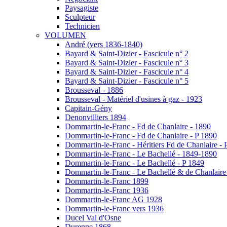
Paysagiste
Sculpteur
Technicien
VOLUMEN
André (vers 1836-1840)
Bayard & Saint-Dizier - Fascicule n° 2
Bayard & Saint-Dizier - Fascicule n° 3
Bayard & Saint-Dizier - Fascicule n° 4
Bayard & Saint-Dizier - Fascicule n° 5
Brousseval - 1886
Brousseval - Matériel d'usines à gaz - 1923
Capitain-Gény
Denonvilliers 1894
Dommartin-le-Franc - Fd de Chanlaire - 1890
Dommartin-le-Franc - Fd de Chanlaire - P 1890
Dommartin-le-Franc - Héritiers Fd de Chanlaire - 
Dommartin-le-Franc - Le Bachellé - 1849-1890
Dommartin-le-Franc - Le Bachellé - P 1849
Dommartin-le-Franc - Le Bachellé & de Chanlaire
Dommartin-le-Franc 1899
Dommartin-le-Franc 1936
Dommartin-le-Franc AG 1928
Dommartin-le-Franc vers 1936
Ducel Val d'Osne
Durenne 1868