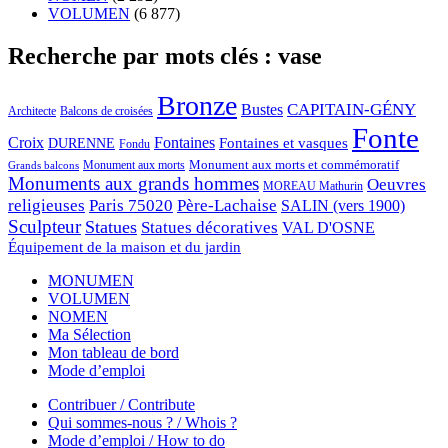
VOLUMEN
(6 877)
Recherche par mots clés : vase
Bronze
CAPITAIN-GÉNY
Bustes
Architecte
Balcons de croisées
Fonte
Croix
Fontaines
Fontaines et vasques
DURENNE
Fondu
Monument aux morts et commémoratif
Monument aux morts
Grands balcons
Monuments aux grands hommes
Oeuvres
MOREAU Mathurin
religieuses
Paris 75020
Père-Lachaise
SALIN (vers 1900)
Sculpteur
Statues
Statues décoratives
VAL D'OSNE
Équipement de la maison et du jardin
MONUMEN
VOLUMEN
NOMEN
Ma Sélection
Mon tableau de bord
Mode d’emploi
Contribuer / Contribute
Qui sommes-nous ? / Whois ?
Mode d’emploi / How to do