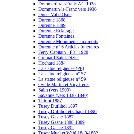
Dommartin-le-Franc AG 1928
Dommartin-le-Franc vers 1936
Ducel Val d'Osne
Durenne 1868
Durenne 1889
Durenne Eclairage
Durenne Fontaines
Durenne Monuments aux morts
Durenne n° 6 Articles funéraires
Ferry-Capitain - F8 - 1928
Guimard Saint-Dizier
Hochard 1884
La statue religieuse (PF)
La statue religieuse n° 57
La statue religieuse n° 59
Ovide Martin et Viry frères
Salin (vers 1900)
Savanne (vers 1836-1840)
Thiriot 1887
Tusey Dufilhol 1897
Tusey Dufilhol et Chapal 1896
Tusey Gasne 1887
Tusey Gasne 1888-1889
Tusey Gasne 1892
Tusey Muel et Wahl 1840-1862