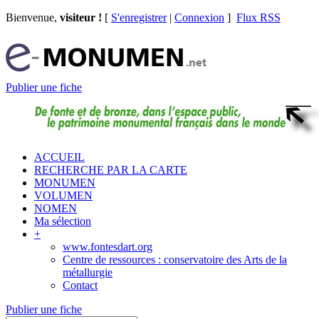
Bienvenue,
visiteur !
[
S'enregistrer
|
Connexion
]
Flux RSS
Publier une fiche
ACCUEIL
RECHERCHE PAR LA CARTE
MONUMEN
VOLUMEN
NOMEN
Ma sélection
+
www.fontesdart.org
Centre de ressources : conservatoire des Arts de la
métallurgie
Contact
Publier une fiche