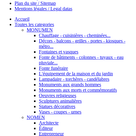
Plan du site / Sitemap
Mentions légales / Legal datas
Accueil
Toutes les categories
MONUMEN
Chauffage - cuisinières - cheminées...
Décors - balcons - grilles - portes - kiosques -
métro...
Fontaines et vasques
Fonte de bâtiments - colonnes - tuyaux - eau
pluviale...
Fonte funéraire
L'équipement de la maison et du jardin
Lampadaire - torchères - candélabres
Monuments aux grands hommes
Monuments aux morts et commémoratifs
Oeuvres religieuses
Sculptures animalières
Statues décoratives
Vases - coupes - urnes
NOMEN
Architecte
Éditeur
Entrepreneur