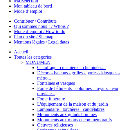
Ma Sélection
Mon tableau de bord
Mode d’emploi
Contribuer / Contribute
Qui sommes-nous ? / Whois ?
Mode d’emploi / How to do
Plan du site / Sitemap
Mentions légales / Legal datas
Accueil
Toutes les categories
MONUMEN
Chauffage - cuisinières - cheminées...
Décors - balcons - grilles - portes - kiosques -
métro...
Fontaines et vasques
Fonte de bâtiments - colonnes - tuyaux - eau
pluviale...
Fonte funéraire
L'équipement de la maison et du jardin
Lampadaire - torchères - candélabres
Monuments aux grands hommes
Monuments aux morts et commémoratifs
Oeuvres religieuses