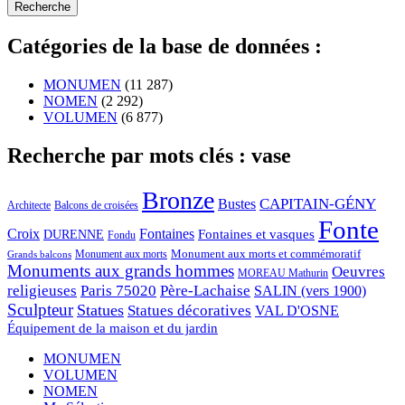
Catégories de la base de données :
MONUMEN
(11 287)
NOMEN
(2 292)
VOLUMEN
(6 877)
Recherche par mots clés : vase
Bronze
CAPITAIN-GÉNY
Bustes
Architecte
Balcons de croisées
Fonte
Croix
Fontaines
Fontaines et vasques
DURENNE
Fondu
Monument aux morts et commémoratif
Monument aux morts
Grands balcons
Monuments aux grands hommes
Oeuvres
MOREAU Mathurin
religieuses
Paris 75020
Père-Lachaise
SALIN (vers 1900)
Sculpteur
Statues
Statues décoratives
VAL D'OSNE
Équipement de la maison et du jardin
MONUMEN
VOLUMEN
NOMEN