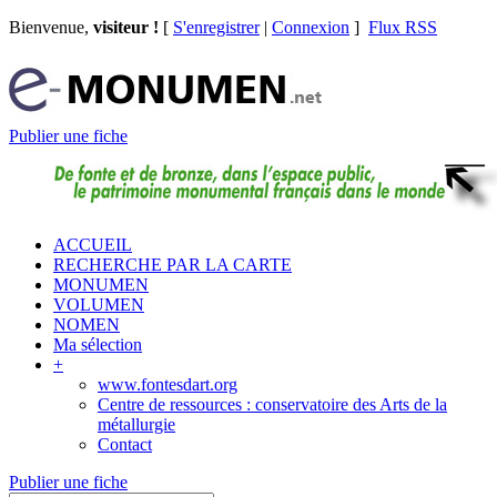
Bienvenue,
visiteur !
[
S'enregistrer
|
Connexion
]
Flux RSS
Publier une fiche
ACCUEIL
RECHERCHE PAR LA CARTE
MONUMEN
VOLUMEN
NOMEN
Ma sélection
+
www.fontesdart.org
Centre de ressources : conservatoire des Arts de la
métallurgie
Contact
Publier une fiche