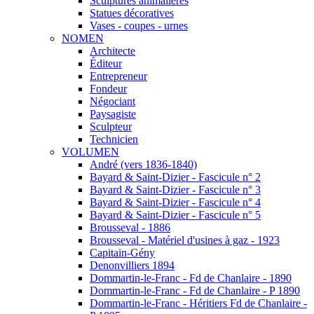
Sculptures animalières
Statues décoratives
Vases - coupes - urnes
NOMEN
Architecte
Éditeur
Entrepreneur
Fondeur
Négociant
Paysagiste
Sculpteur
Technicien
VOLUMEN
André (vers 1836-1840)
Bayard & Saint-Dizier - Fascicule n° 2
Bayard & Saint-Dizier - Fascicule n° 3
Bayard & Saint-Dizier - Fascicule n° 4
Bayard & Saint-Dizier - Fascicule n° 5
Brousseval - 1886
Brousseval - Matériel d'usines à gaz - 1923
Capitain-Gény
Denonvilliers 1894
Dommartin-le-Franc - Fd de Chanlaire - 1890
Dommartin-le-Franc - Fd de Chanlaire - P 1890
Dommartin-le-Franc - Héritiers Fd de Chanlaire -