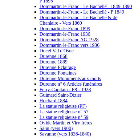
P 1895
Dommartin-le-Franc - Le Bachellé - 1849-1890
Dommartin-le-Franc - Le Bachellé - P 1849
Dommartin-le-Franc - Le Bachellé & de
Chanlaire - Vers 1860
Dommartin-le-Franc 1899
Dommartin-le-Franc 1936
Dommartin-le-Franc AG 1928
Dommartin-le-Franc vers 1936
Ducel Val d'Osne
Durenne 1868
Durenne 1889
Durenne Eclairage
Durenne Fontaines
Durenne Monuments aux morts
Durenne n° 6 Articles funéraires
Ferry-Capitain - F8 - 1928
Guimard Saint-Dizier
Hochard 1884
La statue religieuse (PF)
La statue religieuse n° 57
La statue religieuse n° 59
Ovide Martin et Viry frères
Salin (vers 1900)
Savanne (vers 1836-1840)