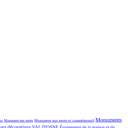
Monuments
Monument aux morts et commémoratif
Monument aux morts
ns
ues décoratives
VAL D'OSNE
Équipement de la maison et du