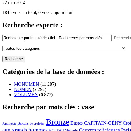
22 mai 2014
1845 vues au total, 0 vues aujourd'hui
Recherche experte :
Catégories de la base de données :
MONUMEN
(11 287)
NOMEN
(2 292)
VOLUMEN
(6 877)
Recherche par mots clés : vase
Bronze
CAPITAIN-GÉNY
Bustes
Cro
Architecte
Balcons de croisées
aux grands hommes
Oeuvres religieuses
Pari
MOREAU Mathurin