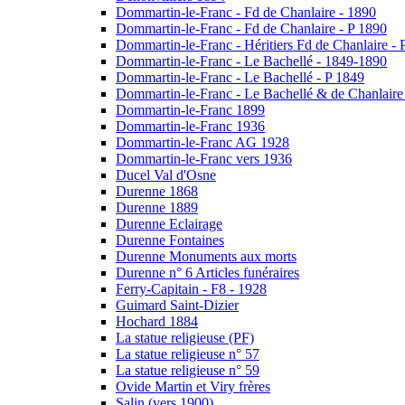
Dommartin-le-Franc - Fd de Chanlaire - 1890
Dommartin-le-Franc - Fd de Chanlaire - P 1890
Dommartin-le-Franc - Héritiers Fd de Chanlaire - 
Dommartin-le-Franc - Le Bachellé - 1849-1890
Dommartin-le-Franc - Le Bachellé - P 1849
Dommartin-le-Franc - Le Bachellé & de Chanlaire
Dommartin-le-Franc 1899
Dommartin-le-Franc 1936
Dommartin-le-Franc AG 1928
Dommartin-le-Franc vers 1936
Ducel Val d'Osne
Durenne 1868
Durenne 1889
Durenne Eclairage
Durenne Fontaines
Durenne Monuments aux morts
Durenne n° 6 Articles funéraires
Ferry-Capitain - F8 - 1928
Guimard Saint-Dizier
Hochard 1884
La statue religieuse (PF)
La statue religieuse n° 57
La statue religieuse n° 59
Ovide Martin et Viry frères
Salin (vers 1900)