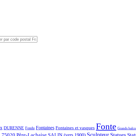
Fonte
ix
Fontaines
Fontaines et vasques
DURENNE
Fondu
Grands balco
Sculpteur
Statues
s 75020
Père-Lachaise
Stat
SALIN (vers 1900)