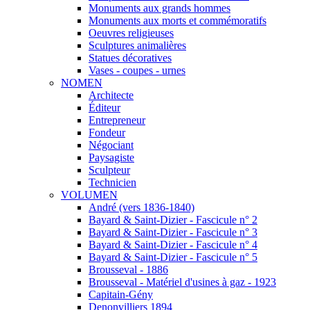
Monuments aux grands hommes
Monuments aux morts et commémoratifs
Oeuvres religieuses
Sculptures animalières
Statues décoratives
Vases - coupes - urnes
NOMEN
Architecte
Éditeur
Entrepreneur
Fondeur
Négociant
Paysagiste
Sculpteur
Technicien
VOLUMEN
André (vers 1836-1840)
Bayard & Saint-Dizier - Fascicule n° 2
Bayard & Saint-Dizier - Fascicule n° 3
Bayard & Saint-Dizier - Fascicule n° 4
Bayard & Saint-Dizier - Fascicule n° 5
Brousseval - 1886
Brousseval - Matériel d'usines à gaz - 1923
Capitain-Gény
Denonvilliers 1894