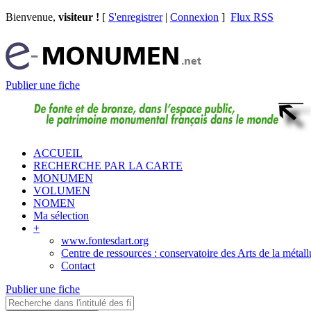
Bienvenue,
visiteur !
[
S'enregistrer
|
Connexion
]
Flux RSS
Publier une fiche
ACCUEIL
RECHERCHE PAR LA CARTE
MONUMEN
VOLUMEN
NOMEN
Ma sélection
+
www.fontesdart.org
Centre de ressources : conservatoire des Arts de la métall
Contact
Publier une fiche