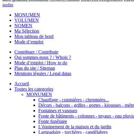
jardin
MONUMEN
VOLUMEN
NOMEN
Ma Sélection
Mon tableau de bord
Mode d’emploi
Contribuer / Contribute
Qui sommes-nous ? / Whois ?
Mode d’emploi / How to do
Plan du site / Sitemap
Mentions légales / Legal datas
Accueil
Toutes les categories
MONUMEN
Chauffage - cuisinières - cheminées...
Décors - balcons - grilles - portes - kiosques - métro
Fontaines et vasques
Fonte de bâtiments - colonnes - tuyaux - eau pluvia
Fonte funéraire
L'équipement de la maison et du jardin
Lampadaire - torchères - candélabres