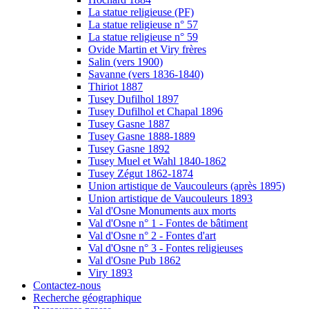
La statue religieuse (PF)
La statue religieuse n° 57
La statue religieuse n° 59
Ovide Martin et Viry frères
Salin (vers 1900)
Savanne (vers 1836-1840)
Thiriot 1887
Tusey Dufilhol 1897
Tusey Dufilhol et Chapal 1896
Tusey Gasne 1887
Tusey Gasne 1888-1889
Tusey Gasne 1892
Tusey Muel et Wahl 1840-1862
Tusey Zégut 1862-1874
Union artistique de Vaucouleurs (après 1895)
Union artistique de Vaucouleurs 1893
Val d'Osne Monuments aux morts
Val d'Osne n° 1 - Fontes de bâtiment
Val d'Osne n° 2 - Fontes d'art
Val d'Osne n° 3 - Fontes religieuses
Val d'Osne Pub 1862
Viry 1893
Contactez-nous
Recherche géographique