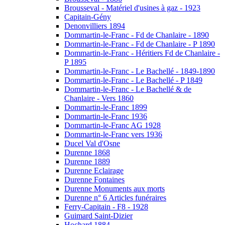
Brousseval - Matériel d'usines à gaz - 1923
Capitain-Gény
Denonvilliers 1894
Dommartin-le-Franc - Fd de Chanlaire - 1890
Dommartin-le-Franc - Fd de Chanlaire - P 1890
Dommartin-le-Franc - Héritiers Fd de Chanlaire -
P 1895
Dommartin-le-Franc - Le Bachellé - 1849-1890
Dommartin-le-Franc - Le Bachellé - P 1849
Dommartin-le-Franc - Le Bachellé & de
Chanlaire - Vers 1860
Dommartin-le-Franc 1899
Dommartin-le-Franc 1936
Dommartin-le-Franc AG 1928
Dommartin-le-Franc vers 1936
Ducel Val d'Osne
Durenne 1868
Durenne 1889
Durenne Eclairage
Durenne Fontaines
Durenne Monuments aux morts
Durenne n° 6 Articles funéraires
Ferry-Capitain - F8 - 1928
Guimard Saint-Dizier
Hochard 1884