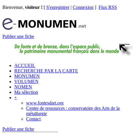
Bienvenue,
visiteur !
[
S'enregistrer
|
Connexion
]
Flux RSS
Publier une fiche
ACCUEIL
RECHERCHE PAR LA CARTE
MONUMEN
VOLUMEN
NOMEN
Ma sélection
+
www.fontesdart.org
Centre de ressources : conservatoire des Arts de la
métallurgie
Contact
Publier une fiche