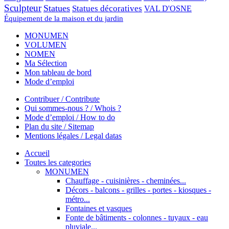
Sculpteur
Statues
Statues décoratives
VAL D'OSNE
Équipement de la maison et du jardin
MONUMEN
VOLUMEN
NOMEN
Ma Sélection
Mon tableau de bord
Mode d’emploi
Contribuer / Contribute
Qui sommes-nous ? / Whois ?
Mode d’emploi / How to do
Plan du site / Sitemap
Mentions légales / Legal datas
Accueil
Toutes les categories
MONUMEN
Chauffage - cuisinières - cheminées...
Décors - balcons - grilles - portes - kiosques -
métro...
Fontaines et vasques
Fonte de bâtiments - colonnes - tuyaux - eau
pluviale...