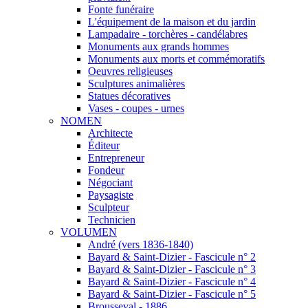
Fonte funéraire
L'équipement de la maison et du jardin
Lampadaire - torchères - candélabres
Monuments aux grands hommes
Monuments aux morts et commémoratifs
Oeuvres religieuses
Sculptures animalières
Statues décoratives
Vases - coupes - urnes
NOMEN
Architecte
Éditeur
Entrepreneur
Fondeur
Négociant
Paysagiste
Sculpteur
Technicien
VOLUMEN
André (vers 1836-1840)
Bayard & Saint-Dizier - Fascicule n° 2
Bayard & Saint-Dizier - Fascicule n° 3
Bayard & Saint-Dizier - Fascicule n° 4
Bayard & Saint-Dizier - Fascicule n° 5
Brousseval - 1886