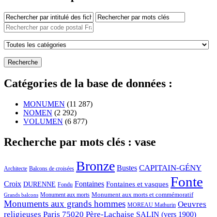
Catégories de la base de données :
MONUMEN
(11 287)
NOMEN
(2 292)
VOLUMEN
(6 877)
Recherche par mots clés : vase
Bronze
CAPITAIN-GÉNY
Bustes
Architecte
Balcons de croisées
Fonte
Croix
Fontaines
Fontaines et vasques
DURENNE
Fondu
Monument aux morts et commémoratif
Monument aux morts
Grands balcons
Monuments aux grands hommes
Oeuvres
MOREAU Mathurin
religieuses
Paris 75020
Père-Lachaise
SALIN (vers 1900)