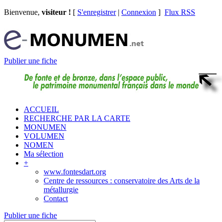
Bienvenue,
visiteur !
[
S'enregistrer
|
Connexion
]
Flux RSS
Publier une fiche
ACCUEIL
RECHERCHE PAR LA CARTE
MONUMEN
VOLUMEN
NOMEN
Ma sélection
+
www.fontesdart.org
Centre de ressources : conservatoire des Arts de la
métallurgie
Contact
Publier une fiche