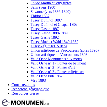
Ovide Martin et Viry frères
Salin (vers 1900)
Savanne (vers 1836-1840)
Thiriot 1887
Tusey Dufilhol 1897
Tusey Dufilhol et Chapal 1896
Tusey Gasne 1887
Tusey Gasne 1888-1889
Tusey Gasne 1892
Tusey Muel et Wahl 1840-1862
Tusey Zégut 1862-1874
Union artistique de Vaucouleurs (après 1895)
Union artistique de Vaucouleurs 1893
Val d'Osne Monuments aux morts
Val d'Osne n° 1 - Fontes de bâtiment
Val d'Osne n° 2 - Fontes d'art
Val d'Osne n° 3 - Fontes religieuses
Val d'Osne Pub 1862
Viry 1893
Contactez-nous
Recherche géographique
Ressources presse