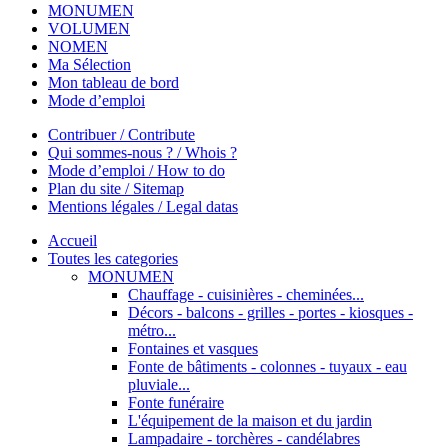
MONUMEN
VOLUMEN
NOMEN
Ma Sélection
Mon tableau de bord
Mode d’emploi
Contribuer / Contribute
Qui sommes-nous ? / Whois ?
Mode d’emploi / How to do
Plan du site / Sitemap
Mentions légales / Legal datas
Accueil
Toutes les categories
MONUMEN
Chauffage - cuisinières - cheminées...
Décors - balcons - grilles - portes - kiosques -
métro...
Fontaines et vasques
Fonte de bâtiments - colonnes - tuyaux - eau
pluviale...
Fonte funéraire
L'équipement de la maison et du jardin
Lampadaire - torchères - candélabres