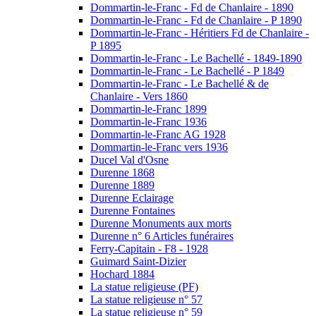
Dommartin-le-Franc - Fd de Chanlaire - 1890
Dommartin-le-Franc - Fd de Chanlaire - P 1890
Dommartin-le-Franc - Héritiers Fd de Chanlaire -
P 1895
Dommartin-le-Franc - Le Bachellé - 1849-1890
Dommartin-le-Franc - Le Bachellé - P 1849
Dommartin-le-Franc - Le Bachellé & de
Chanlaire - Vers 1860
Dommartin-le-Franc 1899
Dommartin-le-Franc 1936
Dommartin-le-Franc AG 1928
Dommartin-le-Franc vers 1936
Ducel Val d'Osne
Durenne 1868
Durenne 1889
Durenne Eclairage
Durenne Fontaines
Durenne Monuments aux morts
Durenne n° 6 Articles funéraires
Ferry-Capitain - F8 - 1928
Guimard Saint-Dizier
Hochard 1884
La statue religieuse (PF)
La statue religieuse n° 57
La statue religieuse n° 59