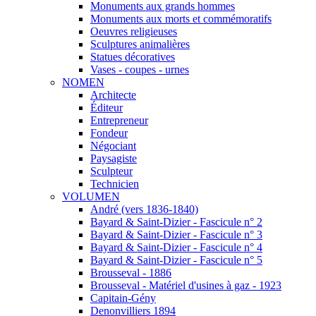
Monuments aux grands hommes
Monuments aux morts et commémoratifs
Oeuvres religieuses
Sculptures animalières
Statues décoratives
Vases - coupes - urnes
NOMEN
Architecte
Éditeur
Entrepreneur
Fondeur
Négociant
Paysagiste
Sculpteur
Technicien
VOLUMEN
André (vers 1836-1840)
Bayard & Saint-Dizier - Fascicule n° 2
Bayard & Saint-Dizier - Fascicule n° 3
Bayard & Saint-Dizier - Fascicule n° 4
Bayard & Saint-Dizier - Fascicule n° 5
Brousseval - 1886
Brousseval - Matériel d'usines à gaz - 1923
Capitain-Gény
Denonvilliers 1894