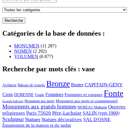
Catégories de la base de données :
MONUMEN
(11 287)
NOMEN
(2 292)
VOLUMEN
(6 877)
Recherche par mots clés : vase
Bronze
CAPITAIN-GÉNY
Bustes
Architecte
Balcons de croisées
Fonte
Croix
Fontaines
Fontaines et vasques
DURENNE
Fondu
Monument aux morts et commémoratif
Monument aux morts
Grands balcons
Monuments aux grands hommes
Oeuvres
MOREAU Mathurin
religieuses
Paris 75020
Père-Lachaise
SALIN (vers 1900)
Sculpteur
Statues
Statues décoratives
VAL D'OSNE
Équipement de la maison et du jardin