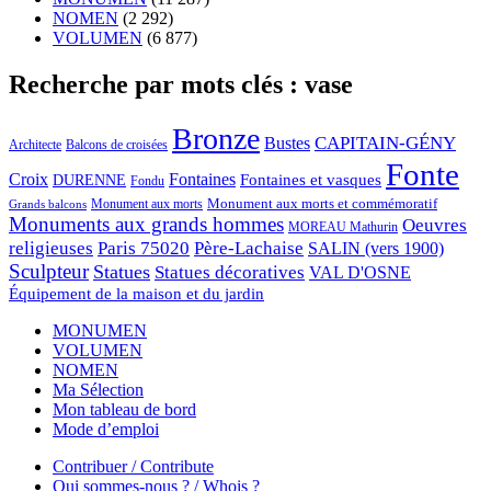
NOMEN
(2 292)
VOLUMEN
(6 877)
Recherche par mots clés : vase
Bronze
CAPITAIN-GÉNY
Bustes
Architecte
Balcons de croisées
Fonte
Croix
Fontaines
Fontaines et vasques
DURENNE
Fondu
Monument aux morts et commémoratif
Monument aux morts
Grands balcons
Monuments aux grands hommes
Oeuvres
MOREAU Mathurin
religieuses
Paris 75020
Père-Lachaise
SALIN (vers 1900)
Sculpteur
Statues
Statues décoratives
VAL D'OSNE
Équipement de la maison et du jardin
MONUMEN
VOLUMEN
NOMEN
Ma Sélection
Mon tableau de bord
Mode d’emploi
Contribuer / Contribute
Qui sommes-nous ? / Whois ?