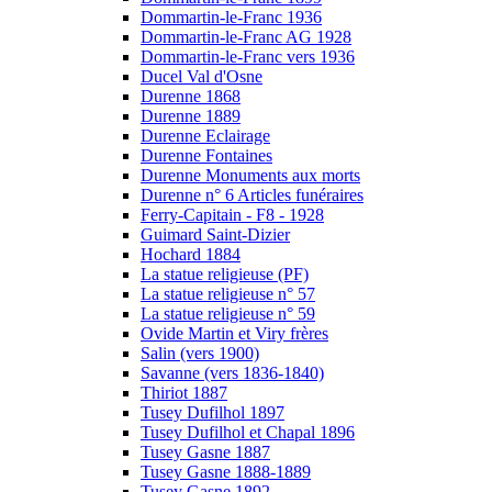
Dommartin-le-Franc 1936
Dommartin-le-Franc AG 1928
Dommartin-le-Franc vers 1936
Ducel Val d'Osne
Durenne 1868
Durenne 1889
Durenne Eclairage
Durenne Fontaines
Durenne Monuments aux morts
Durenne n° 6 Articles funéraires
Ferry-Capitain - F8 - 1928
Guimard Saint-Dizier
Hochard 1884
La statue religieuse (PF)
La statue religieuse n° 57
La statue religieuse n° 59
Ovide Martin et Viry frères
Salin (vers 1900)
Savanne (vers 1836-1840)
Thiriot 1887
Tusey Dufilhol 1897
Tusey Dufilhol et Chapal 1896
Tusey Gasne 1887
Tusey Gasne 1888-1889
Tusey Gasne 1892