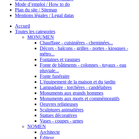
Mode d’emploi / How to do
Plan du site / Sitemap
Mentions légales / Legal datas
Accueil
Toutes les categories
MONUMEN
Chauffage - cuisinières - cheminées...
Décors - balcons - grilles - portes - kiosques -
métro...
Fontaines et vasques
Fonte de bâtiments - colonnes - tuyaux - eau
pluviale...
Fonte funéraire
L'équipement de la maison et du jardin
Lampadaire - torchères - candélabres
Monuments aux grands hommes
Monuments aux morts et commémoratifs
Oeuvres religieuses
Sculptures animalières
Statues décoratives
Vases - coupes - urnes
NOMEN
Architecte
Éditeur