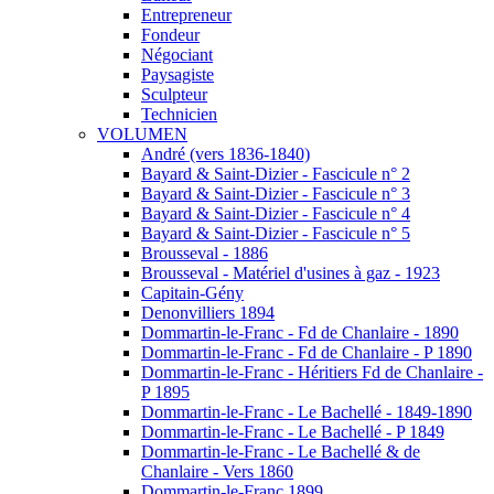
Entrepreneur
Fondeur
Négociant
Paysagiste
Sculpteur
Technicien
VOLUMEN
André (vers 1836-1840)
Bayard & Saint-Dizier - Fascicule n° 2
Bayard & Saint-Dizier - Fascicule n° 3
Bayard & Saint-Dizier - Fascicule n° 4
Bayard & Saint-Dizier - Fascicule n° 5
Brousseval - 1886
Brousseval - Matériel d'usines à gaz - 1923
Capitain-Gény
Denonvilliers 1894
Dommartin-le-Franc - Fd de Chanlaire - 1890
Dommartin-le-Franc - Fd de Chanlaire - P 1890
Dommartin-le-Franc - Héritiers Fd de Chanlaire -
P 1895
Dommartin-le-Franc - Le Bachellé - 1849-1890
Dommartin-le-Franc - Le Bachellé - P 1849
Dommartin-le-Franc - Le Bachellé & de
Chanlaire - Vers 1860
Dommartin-le-Franc 1899