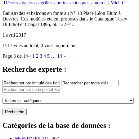
Décors - balcons - grilles - portes - kiosques - métro...
|
Mich C
Balustrades et balcons en fonte au N° 18 Place Léon Blum à
Desvres. Ces modèles étaient proposés dans le Catalogue Tusey
Dufilhol et Chapal 1896, pl. 122 et ...
1 avril 2017
1517 vues au total, 0 vues aujourd'hui
Page 3 de 14
‹‹
1
2
3
4
5
…
14
››
Recherche experte :
Catégories de la base de données :
MONUMEN
(11 287)