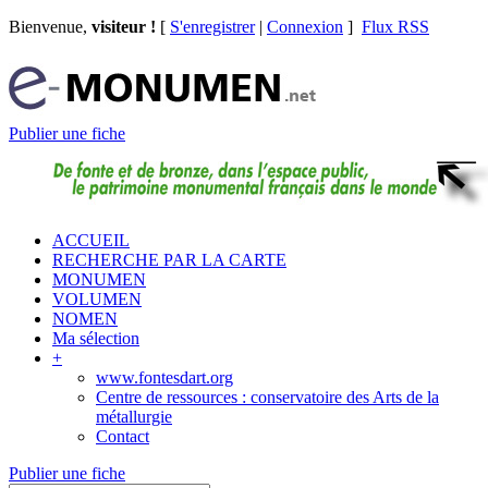
Bienvenue,
visiteur !
[
S'enregistrer
|
Connexion
]
Flux RSS
Publier une fiche
ACCUEIL
RECHERCHE PAR LA CARTE
MONUMEN
VOLUMEN
NOMEN
Ma sélection
+
www.fontesdart.org
Centre de ressources : conservatoire des Arts de la
métallurgie
Contact
Publier une fiche