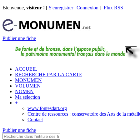
Bienvenue,
visiteur !
[
S'enregistrer
|
Connexion
]
Flux RSS
Publier une fiche
ACCUEIL
RECHERCHE PAR LA CARTE
MONUMEN
VOLUMEN
NOMEN
Ma sélection
+
www.fontesdart.org
Centre de ressources : conservatoire des Arts de la métall
Contact
Publier une fiche