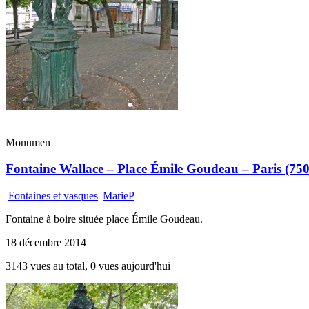
Monumen
Fontaine Wallace – Place Émile Goudeau – Paris (75
Fontaines et vasques
|
MarieP
Fontaine à boire située place Émile Goudeau.
18 décembre 2014
3143 vues au total, 0 vues aujourd'hui