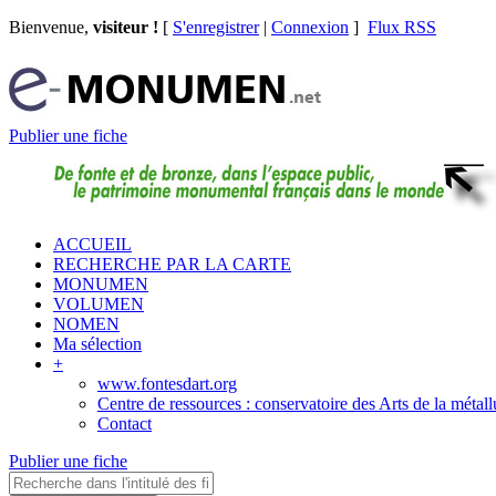
Bienvenue,
visiteur !
[
S'enregistrer
|
Connexion
]
Flux RSS
Publier une fiche
ACCUEIL
RECHERCHE PAR LA CARTE
MONUMEN
VOLUMEN
NOMEN
Ma sélection
+
www.fontesdart.org
Centre de ressources : conservatoire des Arts de la métall
Contact
Publier une fiche