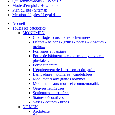
Qui sommes-nous ? / Whois ?
Mode d’emploi / How to do
Plan du site / Sitemap
Mentions légales / Legal datas
Accueil
Toutes les categories
MONUMEN
Chauffage - cuisinières - cheminées...
Décors - balcons - grilles - portes - kiosques -
métro...
Fontaines et vasques
Fonte de bâtiments - colonnes - tuyaux - eau
pluviale...
Fonte funéraire
L'équipement de la maison et du jardin
Lampadaire - torchères - candélabres
Monuments aux grands hommes
Monuments aux morts et commémoratifs
Oeuvres religieuses
Sculptures animalières
Statues décoratives
Vases - coupes - urnes
NOMEN
Architecte