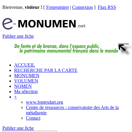
Bienvenue,
visiteur !
[
S'enregistrer
|
Connexion
]
Flux RSS
Publier une fiche
ACCUEIL
RECHERCHE PAR LA CARTE
MONUMEN
VOLUMEN
NOMEN
Ma sélection
+
www.fontesdart.org
Centre de ressources : conservatoire des Arts de la
métallurgie
Contact
Publier une fiche