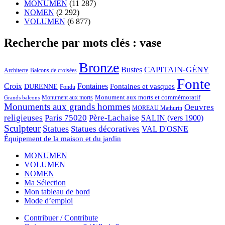
MONUMEN
(11 287)
NOMEN
(2 292)
VOLUMEN
(6 877)
Recherche par mots clés : vase
Bronze
CAPITAIN-GÉNY
Bustes
Architecte
Balcons de croisées
Fonte
Croix
Fontaines
Fontaines et vasques
DURENNE
Fondu
Monument aux morts et commémoratif
Monument aux morts
Grands balcons
Monuments aux grands hommes
Oeuvres
MOREAU Mathurin
religieuses
Paris 75020
Père-Lachaise
SALIN (vers 1900)
Sculpteur
Statues
Statues décoratives
VAL D'OSNE
Équipement de la maison et du jardin
MONUMEN
VOLUMEN
NOMEN
Ma Sélection
Mon tableau de bord
Mode d’emploi
Contribuer / Contribute