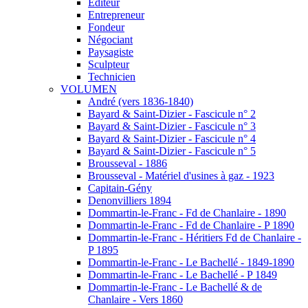
Éditeur
Entrepreneur
Fondeur
Négociant
Paysagiste
Sculpteur
Technicien
VOLUMEN
André (vers 1836-1840)
Bayard & Saint-Dizier - Fascicule n° 2
Bayard & Saint-Dizier - Fascicule n° 3
Bayard & Saint-Dizier - Fascicule n° 4
Bayard & Saint-Dizier - Fascicule n° 5
Brousseval - 1886
Brousseval - Matériel d'usines à gaz - 1923
Capitain-Gény
Denonvilliers 1894
Dommartin-le-Franc - Fd de Chanlaire - 1890
Dommartin-le-Franc - Fd de Chanlaire - P 1890
Dommartin-le-Franc - Héritiers Fd de Chanlaire -
P 1895
Dommartin-le-Franc - Le Bachellé - 1849-1890
Dommartin-le-Franc - Le Bachellé - P 1849
Dommartin-le-Franc - Le Bachellé & de
Chanlaire - Vers 1860