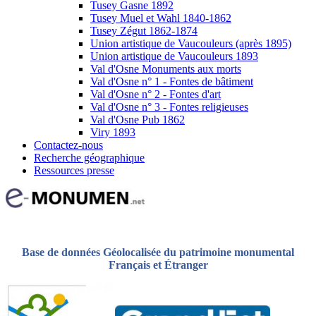
Tusey Gasne 1892
Tusey Muel et Wahl 1840-1862
Tusey Zégut 1862-1874
Union artistique de Vaucouleurs (après 1895)
Union artistique de Vaucouleurs 1893
Val d'Osne Monuments aux morts
Val d'Osne n° 1 - Fontes de bâtiment
Val d'Osne n° 2 - Fontes d'art
Val d'Osne n° 3 - Fontes religieuses
Val d'Osne Pub 1862
Viry 1893
Contactez-nous
Recherche géographique
Ressources presse
Base de données Géolocalisée du patrimoine monumental
Français et Étranger