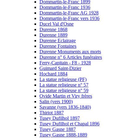
Dommartin-le-Franc 1899
Dommartin-le-Franc 1936
Dommartin-le-Franc AG 1928
Dommartin-le-Franc vers 1936
Ducel Val d'Osne
Durenne 1868
Durenne 1889
Durenne Eclairage
Durenne Fontaines
Durenne Monuments aux morts
Durenne n° 6 Articles funéraires
Ferry-Capitain - F8 - 1928
Guimard Saint-Dizier
Hochard 1884
La statue religieuse (PF)
La statue religieuse n° 57
La statue religieuse n° 59
Ovide Martin et Viry frères
Salin (vers 1900)
Savanne (vers 1836-1840)
Thiriot 1887
Tusey Dufilhol 1897
Tusey Dufilhol et Chapal 1896
Tusey Gasne 1887
Tusey Gasne 1888-1889