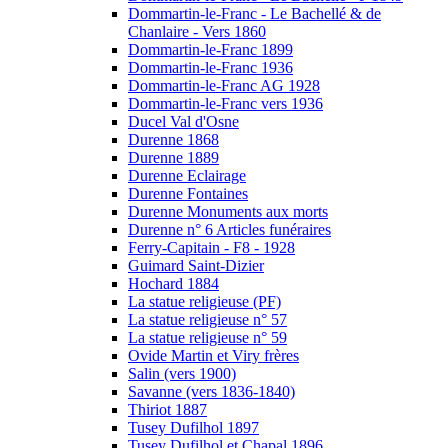
Dommartin-le-Franc - Le Bachellé & de
Chanlaire - Vers 1860
Dommartin-le-Franc 1899
Dommartin-le-Franc 1936
Dommartin-le-Franc AG 1928
Dommartin-le-Franc vers 1936
Ducel Val d'Osne
Durenne 1868
Durenne 1889
Durenne Eclairage
Durenne Fontaines
Durenne Monuments aux morts
Durenne n° 6 Articles funéraires
Ferry-Capitain - F8 - 1928
Guimard Saint-Dizier
Hochard 1884
La statue religieuse (PF)
La statue religieuse n° 57
La statue religieuse n° 59
Ovide Martin et Viry frères
Salin (vers 1900)
Savanne (vers 1836-1840)
Thiriot 1887
Tusey Dufilhol 1897
Tusey Dufilhol et Chapal 1896