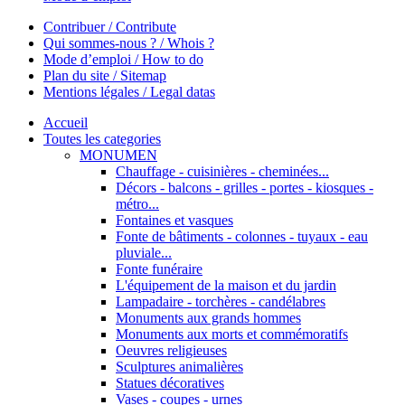
Contribuer / Contribute
Qui sommes-nous ? / Whois ?
Mode d’emploi / How to do
Plan du site / Sitemap
Mentions légales / Legal datas
Accueil
Toutes les categories
MONUMEN
Chauffage - cuisinières - cheminées...
Décors - balcons - grilles - portes - kiosques -
métro...
Fontaines et vasques
Fonte de bâtiments - colonnes - tuyaux - eau
pluviale...
Fonte funéraire
L'équipement de la maison et du jardin
Lampadaire - torchères - candélabres
Monuments aux grands hommes
Monuments aux morts et commémoratifs
Oeuvres religieuses
Sculptures animalières
Statues décoratives
Vases - coupes - urnes