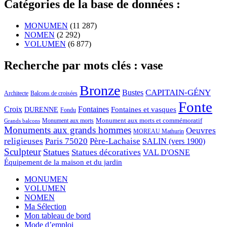
Catégories de la base de données :
MONUMEN
(11 287)
NOMEN
(2 292)
VOLUMEN
(6 877)
Recherche par mots clés : vase
Bronze
CAPITAIN-GÉNY
Bustes
Architecte
Balcons de croisées
Fonte
Croix
Fontaines
Fontaines et vasques
DURENNE
Fondu
Monument aux morts et commémoratif
Monument aux morts
Grands balcons
Monuments aux grands hommes
Oeuvres
MOREAU Mathurin
religieuses
Paris 75020
Père-Lachaise
SALIN (vers 1900)
Sculpteur
Statues
Statues décoratives
VAL D'OSNE
Équipement de la maison et du jardin
MONUMEN
VOLUMEN
NOMEN
Ma Sélection
Mon tableau de bord
Mode d’emploi