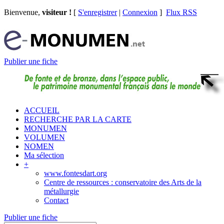
Bienvenue,
visiteur !
[
S'enregistrer
|
Connexion
]
Flux RSS
Publier une fiche
ACCUEIL
RECHERCHE PAR LA CARTE
MONUMEN
VOLUMEN
NOMEN
Ma sélection
+
www.fontesdart.org
Centre de ressources : conservatoire des Arts de la
métallurgie
Contact
Publier une fiche