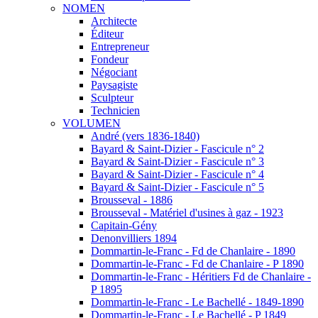
NOMEN
Architecte
Éditeur
Entrepreneur
Fondeur
Négociant
Paysagiste
Sculpteur
Technicien
VOLUMEN
André (vers 1836-1840)
Bayard & Saint-Dizier - Fascicule n° 2
Bayard & Saint-Dizier - Fascicule n° 3
Bayard & Saint-Dizier - Fascicule n° 4
Bayard & Saint-Dizier - Fascicule n° 5
Brousseval - 1886
Brousseval - Matériel d'usines à gaz - 1923
Capitain-Gény
Denonvilliers 1894
Dommartin-le-Franc - Fd de Chanlaire - 1890
Dommartin-le-Franc - Fd de Chanlaire - P 1890
Dommartin-le-Franc - Héritiers Fd de Chanlaire -
P 1895
Dommartin-le-Franc - Le Bachellé - 1849-1890
Dommartin-le-Franc - Le Bachellé - P 1849