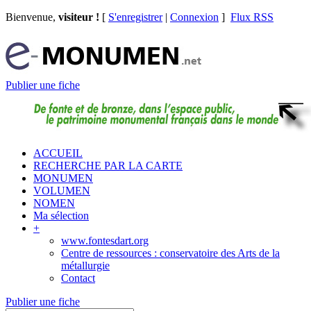
Bienvenue,
visiteur !
[
S'enregistrer
|
Connexion
]
Flux RSS
Publier une fiche
ACCUEIL
RECHERCHE PAR LA CARTE
MONUMEN
VOLUMEN
NOMEN
Ma sélection
+
www.fontesdart.org
Centre de ressources : conservatoire des Arts de la
métallurgie
Contact
Publier une fiche