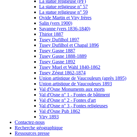
La statue religieuse (PF)
La statue religieuse n° 57
La statue religieuse n° 59
Ovide Martin et Viry frères
Salin (vers 1900)
Savanne (vers 1836-1840)
Thiriot 1887
Tusey Dufilhol 1897
Tusey Dufilhol et Chapal 1896
Tusey Gasne 1887
Tusey Gasne 1888-1889
Tusey Gasne 1892
Tusey Muel et Wahl 1840-1862
Tusey Zégut 1862-1874
Union artistique de Vaucouleurs (après 1895)
Union artistique de Vaucouleurs 1893
Val d'Osne Monuments aux morts
Val d'Osne n° 1 - Fontes de bâtiment
Val d'Osne n° 2 - Fontes d'art
Val d'Osne n° 3 - Fontes religieuses
Val d'Osne Pub 1862
Viry 1893
Contactez-nous
Recherche géographique
Ressources presse