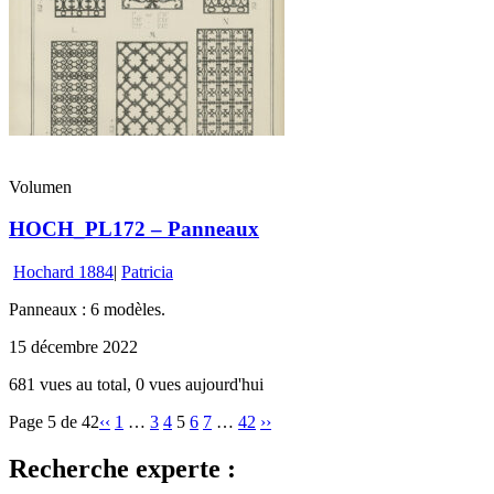
Volumen
HOCH_PL172 – Panneaux
Hochard 1884
|
Patricia
Panneaux : 6 modèles.
15 décembre 2022
681 vues au total, 0 vues aujourd'hui
Page 5 de 42
‹‹
1
…
3
4
5
6
7
…
42
››
Recherche experte :