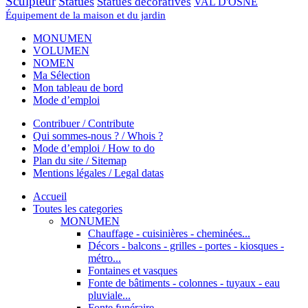
Sculpteur
Statues
Statues décoratives
VAL D'OSNE
Équipement de la maison et du jardin
MONUMEN
VOLUMEN
NOMEN
Ma Sélection
Mon tableau de bord
Mode d’emploi
Contribuer / Contribute
Qui sommes-nous ? / Whois ?
Mode d’emploi / How to do
Plan du site / Sitemap
Mentions légales / Legal datas
Accueil
Toutes les categories
MONUMEN
Chauffage - cuisinières - cheminées...
Décors - balcons - grilles - portes - kiosques -
métro...
Fontaines et vasques
Fonte de bâtiments - colonnes - tuyaux - eau
pluviale...
Fonte funéraire