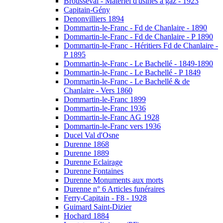
Brousseval - Matériel d'usines à gaz - 1923
Capitain-Gény
Denonvilliers 1894
Dommartin-le-Franc - Fd de Chanlaire - 1890
Dommartin-le-Franc - Fd de Chanlaire - P 1890
Dommartin-le-Franc - Héritiers Fd de Chanlaire -
P 1895
Dommartin-le-Franc - Le Bachellé - 1849-1890
Dommartin-le-Franc - Le Bachellé - P 1849
Dommartin-le-Franc - Le Bachellé & de
Chanlaire - Vers 1860
Dommartin-le-Franc 1899
Dommartin-le-Franc 1936
Dommartin-le-Franc AG 1928
Dommartin-le-Franc vers 1936
Ducel Val d'Osne
Durenne 1868
Durenne 1889
Durenne Eclairage
Durenne Fontaines
Durenne Monuments aux morts
Durenne n° 6 Articles funéraires
Ferry-Capitain - F8 - 1928
Guimard Saint-Dizier
Hochard 1884