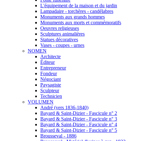
L'équipement de la maison et du jardin
Lampadaire - torchères - candélabres
Monuments aux grands hommes
Monuments aux morts et commémoratifs
Oeuvres religieuses
Sculptures animalières
Statues décoratives
Vases - coupes - urnes
NOMEN
Architecte
Éditeur
Entrepreneur
Fondeur
Négociant
Paysagiste
Sculpteur
Technicien
VOLUMEN
André (vers 1836-1840)
Bayard & Saint-Dizier - Fascicule n° 2
Bayard & Saint-Dizier - Fascicule n° 3
Bayard & Saint-Dizier - Fascicule n° 4
Bayard & Saint-Dizier - Fascicule n° 5
Brousseval - 1886