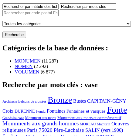
Catégories de la base de données :
MONUMEN
(11 287)
NOMEN
(2 292)
VOLUMEN
(6 877)
Recherche par mots clés : vase
Bronze
CAPITAIN-GÉNY
Bustes
Architecte
Balcons de croisées
Fonte
Croix
Fontaines
Fontaines et vasques
DURENNE
Fondu
Monument aux morts et commémoratif
Monument aux morts
Grands balcons
Monuments aux grands hommes
Oeuvres
MOREAU Mathurin
religieuses
Paris 75020
Père-Lachaise
SALIN (vers 1900)