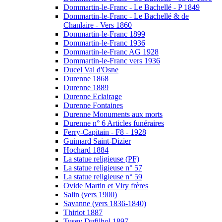
Dommartin-le-Franc - Le Bachellé - P 1849
Dommartin-le-Franc - Le Bachellé & de
Chanlaire - Vers 1860
Dommartin-le-Franc 1899
Dommartin-le-Franc 1936
Dommartin-le-Franc AG 1928
Dommartin-le-Franc vers 1936
Ducel Val d'Osne
Durenne 1868
Durenne 1889
Durenne Eclairage
Durenne Fontaines
Durenne Monuments aux morts
Durenne n° 6 Articles funéraires
Ferry-Capitain - F8 - 1928
Guimard Saint-Dizier
Hochard 1884
La statue religieuse (PF)
La statue religieuse n° 57
La statue religieuse n° 59
Ovide Martin et Viry frères
Salin (vers 1900)
Savanne (vers 1836-1840)
Thiriot 1887
Tusey Dufilhol 1897