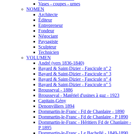
Vases - coupes - urnes
NOMEN
Architecte
Éditeur
Entrepreneur
Fondeur
Négociant
Paysagiste
Sculpteur
Technicien
VOLUMEN
André (vers 1836-1840)
Bayard & Saint-Dizier - Fascicule n° 2
Bayard & Saint-Dizier - Fascicule n° 3
Bayard & Saint-Dizier - Fascicule n° 4
Bayard & Saint-Dizier - Fascicule n° 5
Brousseval - 1886
Brousseval - Matériel d'usines à gaz - 1923
Capitain-Gény
Denonvilliers 1894
Dommartin-le-Franc - Fd de Chanlaire - 1890
Dommartin-le-Franc - Fd de Chanlaire - P 1890
Dommartin-le-Franc - Héritiers Fd de Chanlaire -
P 1895
Dommartin-le-Franc - Le Bachellé - 1849-1890