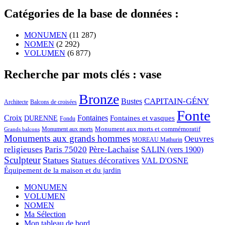
Catégories de la base de données :
MONUMEN
(11 287)
NOMEN
(2 292)
VOLUMEN
(6 877)
Recherche par mots clés : vase
Bronze
CAPITAIN-GÉNY
Bustes
Architecte
Balcons de croisées
Fonte
Croix
Fontaines
Fontaines et vasques
DURENNE
Fondu
Monument aux morts et commémoratif
Monument aux morts
Grands balcons
Monuments aux grands hommes
Oeuvres
MOREAU Mathurin
religieuses
Paris 75020
Père-Lachaise
SALIN (vers 1900)
Sculpteur
Statues
Statues décoratives
VAL D'OSNE
Équipement de la maison et du jardin
MONUMEN
VOLUMEN
NOMEN
Ma Sélection
Mon tableau de bord