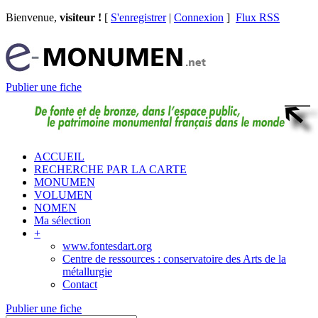
Bienvenue,
visiteur !
[
S'enregistrer
|
Connexion
]
Flux RSS
Publier une fiche
ACCUEIL
RECHERCHE PAR LA CARTE
MONUMEN
VOLUMEN
NOMEN
Ma sélection
+
www.fontesdart.org
Centre de ressources : conservatoire des Arts de la
métallurgie
Contact
Publier une fiche