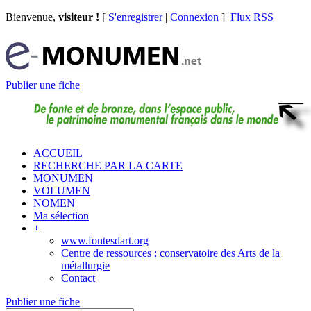
Bienvenue,
visiteur !
[
S'enregistrer
|
Connexion
]
Flux RSS
Publier une fiche
ACCUEIL
RECHERCHE PAR LA CARTE
MONUMEN
VOLUMEN
NOMEN
Ma sélection
+
www.fontesdart.org
Centre de ressources : conservatoire des Arts de la
métallurgie
Contact
Publier une fiche