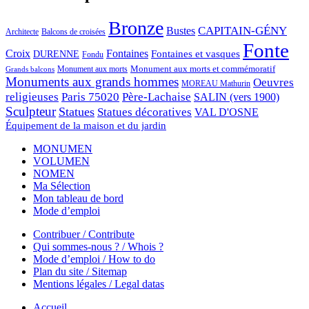
Bronze
CAPITAIN-GÉNY
Bustes
Architecte
Balcons de croisées
Fonte
Croix
Fontaines
Fontaines et vasques
DURENNE
Fondu
Monument aux morts et commémoratif
Monument aux morts
Grands balcons
Monuments aux grands hommes
Oeuvres
MOREAU Mathurin
religieuses
Paris 75020
Père-Lachaise
SALIN (vers 1900)
Sculpteur
Statues
Statues décoratives
VAL D'OSNE
Équipement de la maison et du jardin
MONUMEN
VOLUMEN
NOMEN
Ma Sélection
Mon tableau de bord
Mode d’emploi
Contribuer / Contribute
Qui sommes-nous ? / Whois ?
Mode d’emploi / How to do
Plan du site / Sitemap
Mentions légales / Legal datas
Accueil