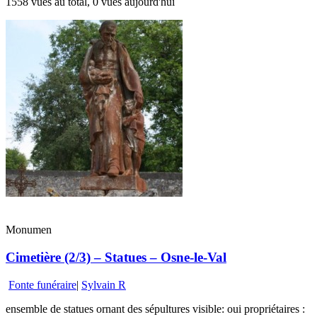
1558 vues au total, 0 vues aujourd'hui
Monumen
Cimetière (2/3) – Statues – Osne-le-Val
Fonte funéraire
|
Sylvain R
ensemble de statues ornant des sépultures visible: oui propriétaires :