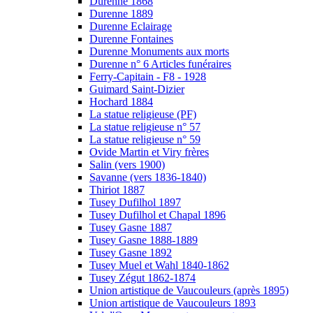
Durenne 1868
Durenne 1889
Durenne Eclairage
Durenne Fontaines
Durenne Monuments aux morts
Durenne n° 6 Articles funéraires
Ferry-Capitain - F8 - 1928
Guimard Saint-Dizier
Hochard 1884
La statue religieuse (PF)
La statue religieuse n° 57
La statue religieuse n° 59
Ovide Martin et Viry frères
Salin (vers 1900)
Savanne (vers 1836-1840)
Thiriot 1887
Tusey Dufilhol 1897
Tusey Dufilhol et Chapal 1896
Tusey Gasne 1887
Tusey Gasne 1888-1889
Tusey Gasne 1892
Tusey Muel et Wahl 1840-1862
Tusey Zégut 1862-1874
Union artistique de Vaucouleurs (après 1895)
Union artistique de Vaucouleurs 1893