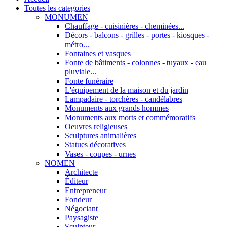
Toutes les categories
MONUMEN
Chauffage - cuisinières - cheminées...
Décors - balcons - grilles - portes - kiosques -
métro...
Fontaines et vasques
Fonte de bâtiments - colonnes - tuyaux - eau
pluviale...
Fonte funéraire
L'équipement de la maison et du jardin
Lampadaire - torchères - candélabres
Monuments aux grands hommes
Monuments aux morts et commémoratifs
Oeuvres religieuses
Sculptures animalières
Statues décoratives
Vases - coupes - urnes
NOMEN
Architecte
Éditeur
Entrepreneur
Fondeur
Négociant
Paysagiste
Sculpteur