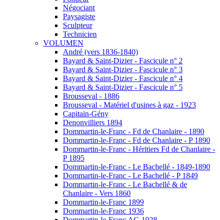
Négociant
Paysagiste
Sculpteur
Technicien
VOLUMEN
André (vers 1836-1840)
Bayard & Saint-Dizier - Fascicule n° 2
Bayard & Saint-Dizier - Fascicule n° 3
Bayard & Saint-Dizier - Fascicule n° 4
Bayard & Saint-Dizier - Fascicule n° 5
Brousseval - 1886
Brousseval - Matériel d'usines à gaz - 1923
Capitain-Gény
Denonvilliers 1894
Dommartin-le-Franc - Fd de Chanlaire - 1890
Dommartin-le-Franc - Fd de Chanlaire - P 1890
Dommartin-le-Franc - Héritiers Fd de Chanlaire -
P 1895
Dommartin-le-Franc - Le Bachellé - 1849-1890
Dommartin-le-Franc - Le Bachellé - P 1849
Dommartin-le-Franc - Le Bachellé & de
Chanlaire - Vers 1860
Dommartin-le-Franc 1899
Dommartin-le-Franc 1936
Dommartin-le-Franc AG 1928