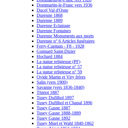
Dommartin-le-Franc vers 1936
Ducel Val d'Osne
Durenne 1868
Durenne 1889
Durenne Eclairage
Durenne Fontaines
Durenne Monuments aux morts
Durenne n° 6 Articles funéraires
Ferry-Capitain - F8 - 1928
Guimard Saint-Dizier
Hochard 1884
La statue religieuse (PF)
La statue religieuse n° 57
La statue religieuse n° 59
Ovide Martin et Viry frères
Salin (vers 1900)
Savanne (vers 1836-1840)
Thiriot 1887
Tusey Dufilhol 1897
Tusey Dufilhol et Chapal 1896
Tusey Gasne 1887
Tusey Gasne 1888-1889
Tusey Gasne 1892
Tusey Muel et Wahl 1840-1862