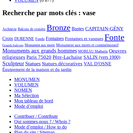
VOLUMEN
(6 877)
Recherche par mots clés : vase
Bronze
CAPITAIN-GÉNY
Bustes
Architecte
Balcons de croisées
Fonte
Croix
Fontaines
Fontaines et vasques
DURENNE
Fondu
Monument aux morts et commémoratif
Monument aux morts
Grands balcons
Monuments aux grands hommes
Oeuvres
MOREAU Mathurin
religieuses
Paris 75020
Père-Lachaise
SALIN (vers 1900)
Sculpteur
Statues
Statues décoratives
VAL D'OSNE
Équipement de la maison et du jardin
MONUMEN
VOLUMEN
NOMEN
Ma Sélection
Mon tableau de bord
Mode d’emploi
Contribuer / Contribute
Qui sommes-nous ? / Whois ?
Mode d’emploi / How to do
Plan du site / Sitemap