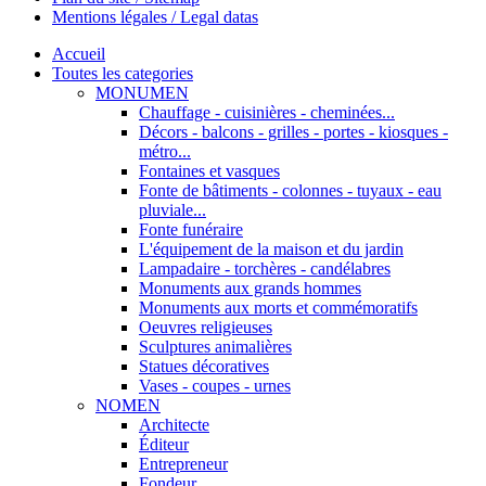
Mentions légales / Legal datas
Accueil
Toutes les categories
MONUMEN
Chauffage - cuisinières - cheminées...
Décors - balcons - grilles - portes - kiosques -
métro...
Fontaines et vasques
Fonte de bâtiments - colonnes - tuyaux - eau
pluviale...
Fonte funéraire
L'équipement de la maison et du jardin
Lampadaire - torchères - candélabres
Monuments aux grands hommes
Monuments aux morts et commémoratifs
Oeuvres religieuses
Sculptures animalières
Statues décoratives
Vases - coupes - urnes
NOMEN
Architecte
Éditeur
Entrepreneur
Fondeur