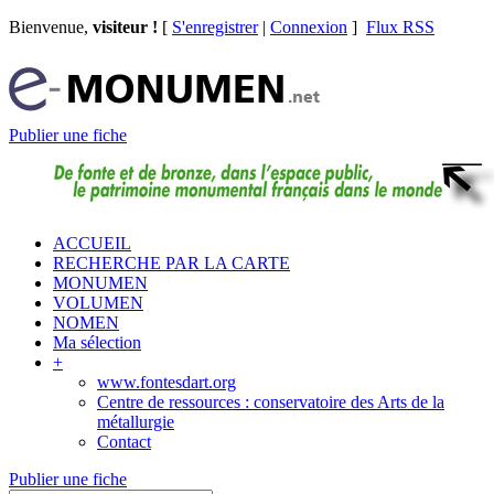
Bienvenue,
visiteur !
[
S'enregistrer
|
Connexion
]
Flux RSS
Publier une fiche
ACCUEIL
RECHERCHE PAR LA CARTE
MONUMEN
VOLUMEN
NOMEN
Ma sélection
+
www.fontesdart.org
Centre de ressources : conservatoire des Arts de la
métallurgie
Contact
Publier une fiche