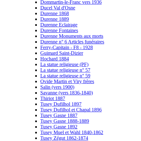
Dommartin-le-Franc vers 1936
Ducel Val d'Osne
Durenne 1868
Durenne 1889
Durenne Eclairage
Durenne Fontaines
Durenne Monuments aux morts
Durenne n° 6 Articles funéraires
Ferry-Capitain - F8 - 1928
Guimard Saint-Dizier
Hochard 1884
La statue religieuse (PF)
La statue religieuse n° 57
La statue religieuse n° 59
Ovide Martin et Viry frères
Salin (vers 1900)
Savanne (vers 1836-1840)
Thiriot 1887
Tusey Dufilhol 1897
Tusey Dufilhol et Chapal 1896
Tusey Gasne 1887
Tusey Gasne 1888-1889
Tusey Gasne 1892
Tusey Muel et Wahl 1840-1862
Tusey Zégut 1862-1874