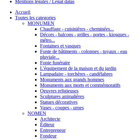
Mentions légales / Legal datas
Accueil
Toutes les categories
MONUMEN
Chauffage - cuisinières - cheminées...
Décors - balcons - grilles - portes - kiosques -
métro...
Fontaines et vasques
Fonte de bâtiments - colonnes - tuyaux - eau
pluviale...
Fonte funéraire
L'équipement de la maison et du jardin
Lampadaire - torchères - candélabres
Monuments aux grands hommes
Monuments aux morts et commémoratifs
Oeuvres religieuses
Sculptures animalières
Statues décoratives
Vases - coupes - urnes
NOMEN
Architecte
Éditeur
Entrepreneur
Fondeur