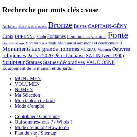
Recherche par mots clés : vase
Bronze
CAPITAIN-GÉNY
Bustes
Architecte
Balcons de croisées
Fonte
Croix
Fontaines
Fontaines et vasques
DURENNE
Fondu
Monument aux morts et commémoratif
Monument aux morts
Grands balcons
Monuments aux grands hommes
Oeuvres
MOREAU Mathurin
religieuses
Paris 75020
Père-Lachaise
SALIN (vers 1900)
Sculpteur
Statues
Statues décoratives
VAL D'OSNE
Équipement de la maison et du jardin
MONUMEN
VOLUMEN
NOMEN
Ma Sélection
Mon tableau de bord
Mode d’emploi
Contribuer / Contribute
Qui sommes-nous ? / Whois ?
Mode d’emploi / How to do
Plan du site / Sitemap