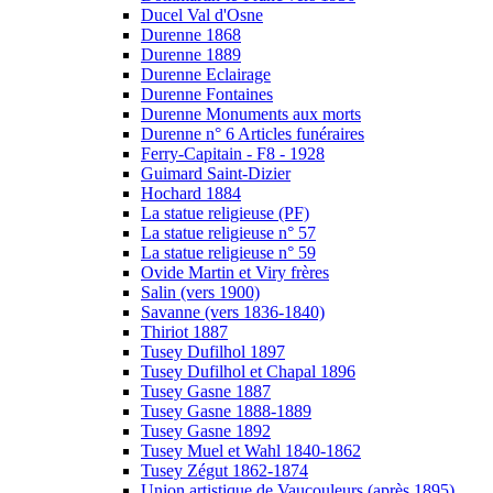
Ducel Val d'Osne
Durenne 1868
Durenne 1889
Durenne Eclairage
Durenne Fontaines
Durenne Monuments aux morts
Durenne n° 6 Articles funéraires
Ferry-Capitain - F8 - 1928
Guimard Saint-Dizier
Hochard 1884
La statue religieuse (PF)
La statue religieuse n° 57
La statue religieuse n° 59
Ovide Martin et Viry frères
Salin (vers 1900)
Savanne (vers 1836-1840)
Thiriot 1887
Tusey Dufilhol 1897
Tusey Dufilhol et Chapal 1896
Tusey Gasne 1887
Tusey Gasne 1888-1889
Tusey Gasne 1892
Tusey Muel et Wahl 1840-1862
Tusey Zégut 1862-1874
Union artistique de Vaucouleurs (après 1895)