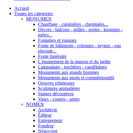
Accueil
Toutes les categories
MONUMEN
Chauffage - cuisinières - cheminées...
Décors - balcons - grilles - portes - kiosques -
métro...
Fontaines et vasques
Fonte de bâtiments - colonnes - tuyaux - eau
pluviale...
Fonte funéraire
L'équipement de la maison et du jardin
Lampadaire - torchères - candélabres
Monuments aux grands hommes
Monuments aux morts et commémoratifs
Oeuvres religieuses
Sculptures animalières
Statues décoratives
Vases - coupes - urnes
NOMEN
Architecte
Éditeur
Entrepreneur
Fondeur
Négociant