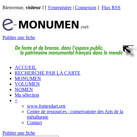
Bienvenue,
visiteur !
[
S'enregistrer
|
Connexion
]
Flux RSS
Publier une fiche
ACCUEIL
RECHERCHE PAR LA CARTE
MONUMEN
VOLUMEN
NOMEN
Ma sélection
+
www.fontesdart.org
Centre de ressources : conservatoire des Arts de la
métallurgie
Contact
Publier une fiche