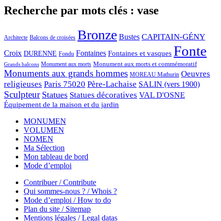
Recherche par mots clés : vase
Bronze
CAPITAIN-GÉNY
Bustes
Architecte
Balcons de croisées
Fonte
Croix
Fontaines
Fontaines et vasques
DURENNE
Fondu
Monument aux morts et commémoratif
Monument aux morts
Grands balcons
Monuments aux grands hommes
Oeuvres
MOREAU Mathurin
religieuses
Paris 75020
Père-Lachaise
SALIN (vers 1900)
Sculpteur
Statues
Statues décoratives
VAL D'OSNE
Équipement de la maison et du jardin
MONUMEN
VOLUMEN
NOMEN
Ma Sélection
Mon tableau de bord
Mode d’emploi
Contribuer / Contribute
Qui sommes-nous ? / Whois ?
Mode d’emploi / How to do
Plan du site / Sitemap
Mentions légales / Legal datas