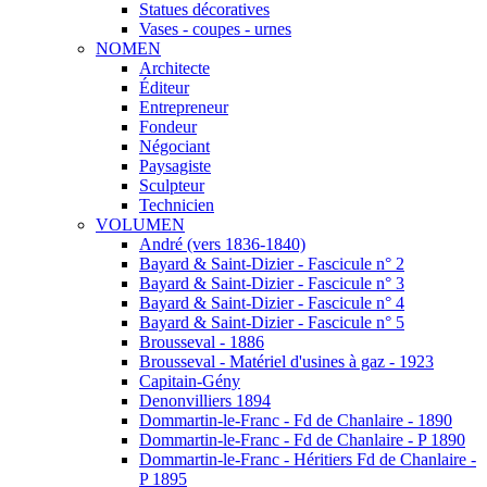
Statues décoratives
Vases - coupes - urnes
NOMEN
Architecte
Éditeur
Entrepreneur
Fondeur
Négociant
Paysagiste
Sculpteur
Technicien
VOLUMEN
André (vers 1836-1840)
Bayard & Saint-Dizier - Fascicule n° 2
Bayard & Saint-Dizier - Fascicule n° 3
Bayard & Saint-Dizier - Fascicule n° 4
Bayard & Saint-Dizier - Fascicule n° 5
Brousseval - 1886
Brousseval - Matériel d'usines à gaz - 1923
Capitain-Gény
Denonvilliers 1894
Dommartin-le-Franc - Fd de Chanlaire - 1890
Dommartin-le-Franc - Fd de Chanlaire - P 1890
Dommartin-le-Franc - Héritiers Fd de Chanlaire -
P 1895