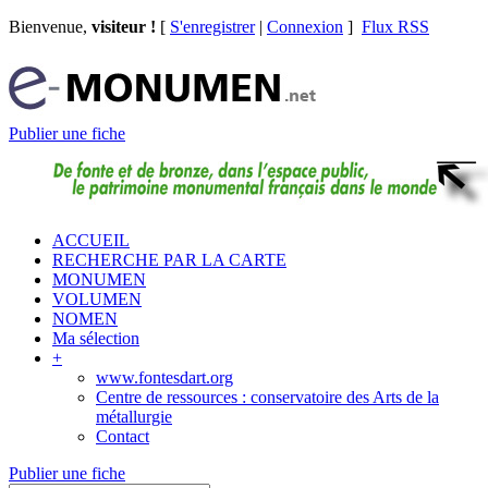
Bienvenue,
visiteur !
[
S'enregistrer
|
Connexion
]
Flux RSS
Publier une fiche
ACCUEIL
RECHERCHE PAR LA CARTE
MONUMEN
VOLUMEN
NOMEN
Ma sélection
+
www.fontesdart.org
Centre de ressources : conservatoire des Arts de la
métallurgie
Contact
Publier une fiche