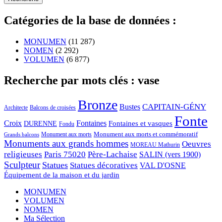
Catégories de la base de données :
MONUMEN
(11 287)
NOMEN
(2 292)
VOLUMEN
(6 877)
Recherche par mots clés : vase
Bronze
CAPITAIN-GÉNY
Bustes
Architecte
Balcons de croisées
Fonte
Croix
Fontaines
Fontaines et vasques
DURENNE
Fondu
Monument aux morts et commémoratif
Monument aux morts
Grands balcons
Monuments aux grands hommes
Oeuvres
MOREAU Mathurin
religieuses
Paris 75020
Père-Lachaise
SALIN (vers 1900)
Sculpteur
Statues
Statues décoratives
VAL D'OSNE
Équipement de la maison et du jardin
MONUMEN
VOLUMEN
NOMEN
Ma Sélection