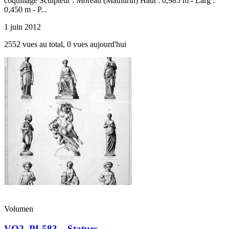
coquillage Sculpteur : Moreau (Mathurin) Haut : 0,985 m - Larg :
0,450 m - P...
1 juin 2012
2552 vues au total, 0 vues aujourd'hui
Volumen
VO2_PL583 – Statues