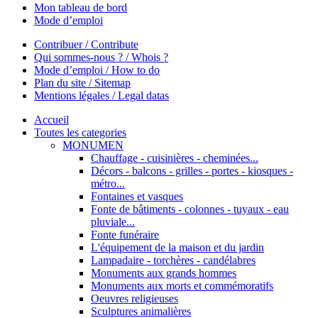
Mon tableau de bord
Mode d’emploi
Contribuer / Contribute
Qui sommes-nous ? / Whois ?
Mode d’emploi / How to do
Plan du site / Sitemap
Mentions légales / Legal datas
Accueil
Toutes les categories
MONUMEN
Chauffage - cuisinières - cheminées...
Décors - balcons - grilles - portes - kiosques -
métro...
Fontaines et vasques
Fonte de bâtiments - colonnes - tuyaux - eau
pluviale...
Fonte funéraire
L'équipement de la maison et du jardin
Lampadaire - torchères - candélabres
Monuments aux grands hommes
Monuments aux morts et commémoratifs
Oeuvres religieuses
Sculptures animalières