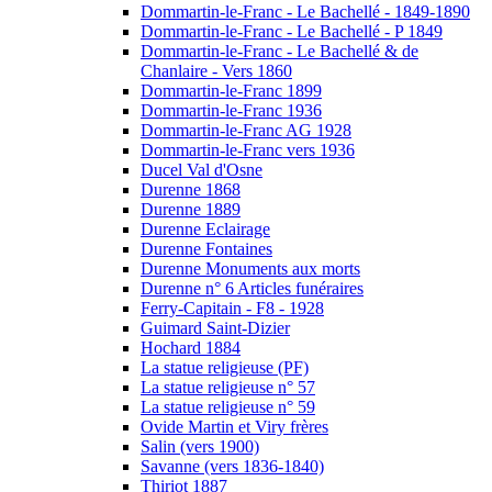
Dommartin-le-Franc - Le Bachellé - 1849-1890
Dommartin-le-Franc - Le Bachellé - P 1849
Dommartin-le-Franc - Le Bachellé & de
Chanlaire - Vers 1860
Dommartin-le-Franc 1899
Dommartin-le-Franc 1936
Dommartin-le-Franc AG 1928
Dommartin-le-Franc vers 1936
Ducel Val d'Osne
Durenne 1868
Durenne 1889
Durenne Eclairage
Durenne Fontaines
Durenne Monuments aux morts
Durenne n° 6 Articles funéraires
Ferry-Capitain - F8 - 1928
Guimard Saint-Dizier
Hochard 1884
La statue religieuse (PF)
La statue religieuse n° 57
La statue religieuse n° 59
Ovide Martin et Viry frères
Salin (vers 1900)
Savanne (vers 1836-1840)
Thiriot 1887