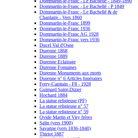
Dommartin-le-Franc - Le Bachellé - 1849-1890
Dommartin-le-Franc - Le Bachellé - P 1849
Dommartin-le-Franc - Le Bachellé & de
Chanlaire - Vers 1860
Dommartin-le-Franc 1899
Dommartin-le-Franc 1936
Dommartin-le-Franc AG 1928
Dommartin-le-Franc vers 1936
Ducel Val d'Osne
Durenne 1868
Durenne 1889
Durenne Eclairage
Durenne Fontaines
Durenne Monuments aux morts
Durenne n° 6 Articles funéraires
Ferry-Capitain - F8 - 1928
Guimard Saint-Dizier
Hochard 1884
La statue religieuse (PF)
La statue religieuse n° 57
La statue religieuse n° 59
Ovide Martin et Viry frères
Salin (vers 1900)
Savanne (vers 1836-1840)
Thiriot 1887