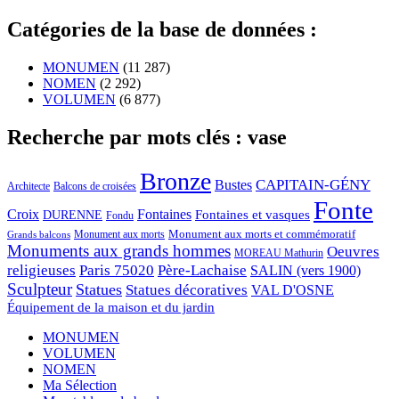
Catégories de la base de données :
MONUMEN
(11 287)
NOMEN
(2 292)
VOLUMEN
(6 877)
Recherche par mots clés : vase
Bronze
CAPITAIN-GÉNY
Bustes
Architecte
Balcons de croisées
Fonte
Croix
Fontaines
Fontaines et vasques
DURENNE
Fondu
Monument aux morts et commémoratif
Monument aux morts
Grands balcons
Monuments aux grands hommes
Oeuvres
MOREAU Mathurin
religieuses
Paris 75020
Père-Lachaise
SALIN (vers 1900)
Sculpteur
Statues
Statues décoratives
VAL D'OSNE
Équipement de la maison et du jardin
MONUMEN
VOLUMEN
NOMEN
Ma Sélection