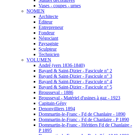
Statues décoratives
Vases - coupes - urnes
NOMEN
Architecte
Éditeur
Entrepreneur
Fondeur
Négociant
Paysagiste
Sculpteur
Technicien
VOLUMEN
André (vers 1836-1840)
Bayard & Saint-Dizier - Fascicule n° 2
Bayard & Saint-Dizier - Fascicule n° 3
Bayard & Saint-Dizier - Fascicule n° 4
Bayard & Saint-Dizier - Fascicule n° 5
Brousseval - 1886
Brousseval - Matériel d'usines à gaz - 1923
Capitain-Gény
Denonvilliers 1894
Dommartin-le-Franc - Fd de Chanlaire - 1890
Dommartin-le-Franc - Fd de Chanlaire - P 1890
Dommartin-le-Franc - Héritiers Fd de Chanlaire -
P 1895