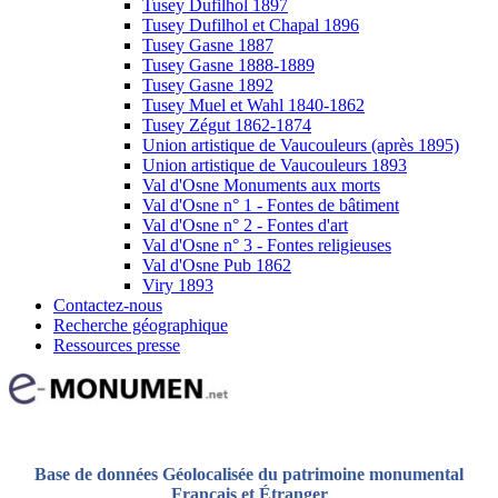
Tusey Dufilhol 1897
Tusey Dufilhol et Chapal 1896
Tusey Gasne 1887
Tusey Gasne 1888-1889
Tusey Gasne 1892
Tusey Muel et Wahl 1840-1862
Tusey Zégut 1862-1874
Union artistique de Vaucouleurs (après 1895)
Union artistique de Vaucouleurs 1893
Val d'Osne Monuments aux morts
Val d'Osne n° 1 - Fontes de bâtiment
Val d'Osne n° 2 - Fontes d'art
Val d'Osne n° 3 - Fontes religieuses
Val d'Osne Pub 1862
Viry 1893
Contactez-nous
Recherche géographique
Ressources presse
Base de données Géolocalisée du patrimoine monumental
Français et Étranger