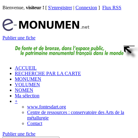
Bienvenue,
visiteur !
[
S'enregistrer
|
Connexion
]
Flux RSS
Publier une fiche
ACCUEIL
RECHERCHE PAR LA CARTE
MONUMEN
VOLUMEN
NOMEN
Ma sélection
+
www.fontesdart.org
Centre de ressources : conservatoire des Arts de la
métallurgie
Contact
Publier une fiche