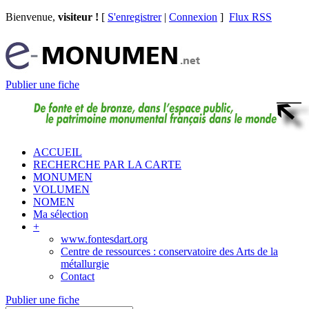
Bienvenue,
visiteur !
[
S'enregistrer
|
Connexion
]
Flux RSS
Publier une fiche
ACCUEIL
RECHERCHE PAR LA CARTE
MONUMEN
VOLUMEN
NOMEN
Ma sélection
+
www.fontesdart.org
Centre de ressources : conservatoire des Arts de la
métallurgie
Contact
Publier une fiche