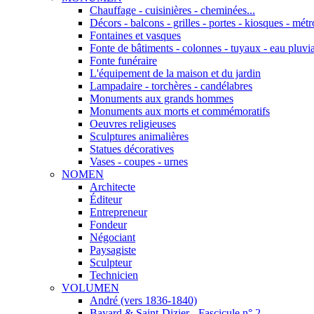
Chauffage - cuisinières - cheminées...
Décors - balcons - grilles - portes - kiosques - métro
Fontaines et vasques
Fonte de bâtiments - colonnes - tuyaux - eau pluvia
Fonte funéraire
L'équipement de la maison et du jardin
Lampadaire - torchères - candélabres
Monuments aux grands hommes
Monuments aux morts et commémoratifs
Oeuvres religieuses
Sculptures animalières
Statues décoratives
Vases - coupes - urnes
NOMEN
Architecte
Éditeur
Entrepreneur
Fondeur
Négociant
Paysagiste
Sculpteur
Technicien
VOLUMEN
André (vers 1836-1840)
Bayard & Saint-Dizier - Fascicule n° 2