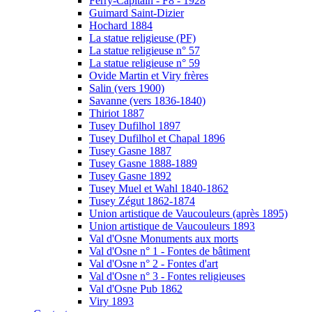
Ferry-Capitain - F8 - 1928
Guimard Saint-Dizier
Hochard 1884
La statue religieuse (PF)
La statue religieuse n° 57
La statue religieuse n° 59
Ovide Martin et Viry frères
Salin (vers 1900)
Savanne (vers 1836-1840)
Thiriot 1887
Tusey Dufilhol 1897
Tusey Dufilhol et Chapal 1896
Tusey Gasne 1887
Tusey Gasne 1888-1889
Tusey Gasne 1892
Tusey Muel et Wahl 1840-1862
Tusey Zégut 1862-1874
Union artistique de Vaucouleurs (après 1895)
Union artistique de Vaucouleurs 1893
Val d'Osne Monuments aux morts
Val d'Osne n° 1 - Fontes de bâtiment
Val d'Osne n° 2 - Fontes d'art
Val d'Osne n° 3 - Fontes religieuses
Val d'Osne Pub 1862
Viry 1893