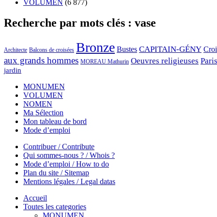
VOLUMEN
(6 877)
Recherche par mots clés : vase
Bronze
CAPITAIN-GÉNY
Bustes
Cro
Architecte
Balcons de croisées
aux grands hommes
Oeuvres religieuses
Pari
MOREAU Mathurin
jardin
MONUMEN
VOLUMEN
NOMEN
Ma Sélection
Mon tableau de bord
Mode d’emploi
Contribuer / Contribute
Qui sommes-nous ? / Whois ?
Mode d’emploi / How to do
Plan du site / Sitemap
Mentions légales / Legal datas
Accueil
Toutes les categories
MONUMEN