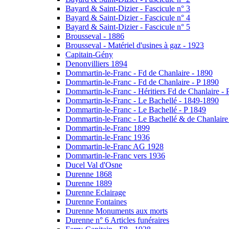
Bayard & Saint-Dizier - Fascicule n° 3
Bayard & Saint-Dizier - Fascicule n° 4
Bayard & Saint-Dizier - Fascicule n° 5
Brousseval - 1886
Brousseval - Matériel d'usines à gaz - 1923
Capitain-Gény
Denonvilliers 1894
Dommartin-le-Franc - Fd de Chanlaire - 1890
Dommartin-le-Franc - Fd de Chanlaire - P 1890
Dommartin-le-Franc - Héritiers Fd de Chanlaire - 
Dommartin-le-Franc - Le Bachellé - 1849-1890
Dommartin-le-Franc - Le Bachellé - P 1849
Dommartin-le-Franc - Le Bachellé & de Chanlaire
Dommartin-le-Franc 1899
Dommartin-le-Franc 1936
Dommartin-le-Franc AG 1928
Dommartin-le-Franc vers 1936
Ducel Val d'Osne
Durenne 1868
Durenne 1889
Durenne Eclairage
Durenne Fontaines
Durenne Monuments aux morts
Durenne n° 6 Articles funéraires