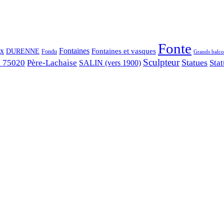
Fonte
ix
Fontaines
Fontaines et vasques
DURENNE
Fondu
Grands balco
Sculpteur
Statues
s 75020
Père-Lachaise
Stat
SALIN (vers 1900)