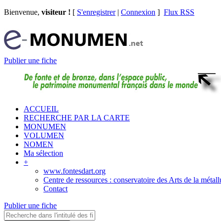
Bienvenue,
visiteur !
[
S'enregistrer
|
Connexion
]
Flux RSS
Publier une fiche
ACCUEIL
RECHERCHE PAR LA CARTE
MONUMEN
VOLUMEN
NOMEN
Ma sélection
+
www.fontesdart.org
Centre de ressources : conservatoire des Arts de la métall
Contact
Publier une fiche