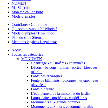
NOMEN
Ma Sélection
Mon tableau de bord
Mode d’emploi
Contribuer / Contribute
Qui sommes-nous ? / Whois ?
Mode d’emploi / How to do
Plan du site / Sitemap
Mentions légales / Legal datas
Accueil
Toutes les categories
MONUMEN
Chauffage - cuisinières - cheminées...
Décors - balcons - grilles - portes - kiosques -
métro...
Fontaines et vasques
Fonte de bâtiments - colonnes - tuyaux - eau
pluviale...
Fonte funéraire
L'équipement de la maison et du jardin
Lampadaire - torchères - candélabres
Monuments aux grands hommes
Monuments aux morts et commémoratifs