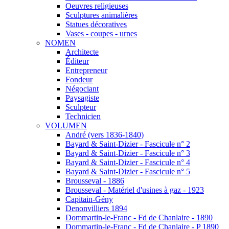
Oeuvres religieuses
Sculptures animalières
Statues décoratives
Vases - coupes - urnes
NOMEN
Architecte
Éditeur
Entrepreneur
Fondeur
Négociant
Paysagiste
Sculpteur
Technicien
VOLUMEN
André (vers 1836-1840)
Bayard & Saint-Dizier - Fascicule n° 2
Bayard & Saint-Dizier - Fascicule n° 3
Bayard & Saint-Dizier - Fascicule n° 4
Bayard & Saint-Dizier - Fascicule n° 5
Brousseval - 1886
Brousseval - Matériel d'usines à gaz - 1923
Capitain-Gény
Denonvilliers 1894
Dommartin-le-Franc - Fd de Chanlaire - 1890
Dommartin-le-Franc - Fd de Chanlaire - P 1890