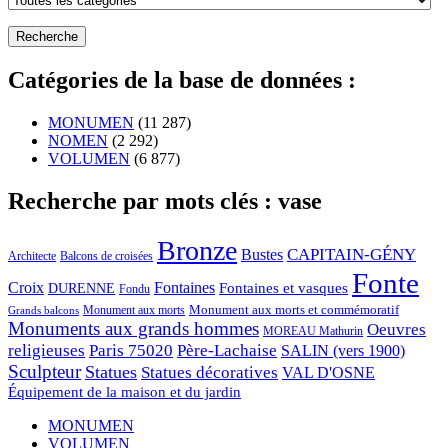
Catégories de la base de données :
MONUMEN
(11 287)
NOMEN
(2 292)
VOLUMEN
(6 877)
Recherche par mots clés : vase
Bronze
CAPITAIN-GÉNY
Bustes
Architecte
Balcons de croisées
Fonte
Croix
Fontaines
Fontaines et vasques
DURENNE
Fondu
Monument aux morts et commémoratif
Monument aux morts
Grands balcons
Monuments aux grands hommes
Oeuvres
MOREAU Mathurin
religieuses
Paris 75020
Père-Lachaise
SALIN (vers 1900)
Sculpteur
Statues
Statues décoratives
VAL D'OSNE
Équipement de la maison et du jardin
MONUMEN
VOLUMEN