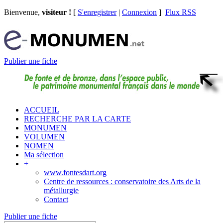
Bienvenue,
visiteur !
[
S'enregistrer
|
Connexion
]
Flux RSS
Publier une fiche
ACCUEIL
RECHERCHE PAR LA CARTE
MONUMEN
VOLUMEN
NOMEN
Ma sélection
+
www.fontesdart.org
Centre de ressources : conservatoire des Arts de la
métallurgie
Contact
Publier une fiche