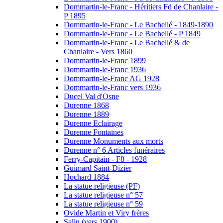
Dommartin-le-Franc - Héritiers Fd de Chanlaire -
P 1895
Dommartin-le-Franc - Le Bachellé - 1849-1890
Dommartin-le-Franc - Le Bachellé - P 1849
Dommartin-le-Franc - Le Bachellé & de
Chanlaire - Vers 1860
Dommartin-le-Franc 1899
Dommartin-le-Franc 1936
Dommartin-le-Franc AG 1928
Dommartin-le-Franc vers 1936
Ducel Val d'Osne
Durenne 1868
Durenne 1889
Durenne Eclairage
Durenne Fontaines
Durenne Monuments aux morts
Durenne n° 6 Articles funéraires
Ferry-Capitain - F8 - 1928
Guimard Saint-Dizier
Hochard 1884
La statue religieuse (PF)
La statue religieuse n° 57
La statue religieuse n° 59
Ovide Martin et Viry frères
Salin (vers 1900)