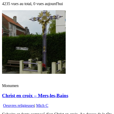
4235 vues au total, 0 vues aujourd'hui
Monumen
Christ en croix – Mers-les-Bains
Oeuvres religieuses
|
Mich C