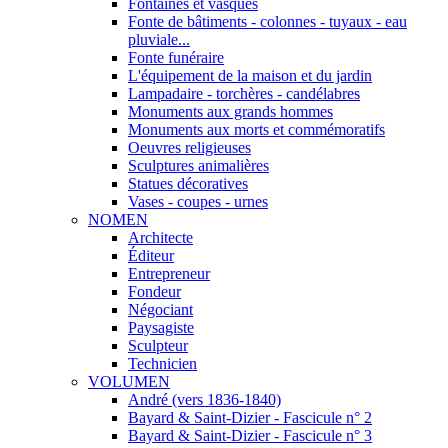
Fontaines et vasques
Fonte de bâtiments - colonnes - tuyaux - eau
pluviale...
Fonte funéraire
L'équipement de la maison et du jardin
Lampadaire - torchères - candélabres
Monuments aux grands hommes
Monuments aux morts et commémoratifs
Oeuvres religieuses
Sculptures animalières
Statues décoratives
Vases - coupes - urnes
NOMEN
Architecte
Éditeur
Entrepreneur
Fondeur
Négociant
Paysagiste
Sculpteur
Technicien
VOLUMEN
André (vers 1836-1840)
Bayard & Saint-Dizier - Fascicule n° 2
Bayard & Saint-Dizier - Fascicule n° 3