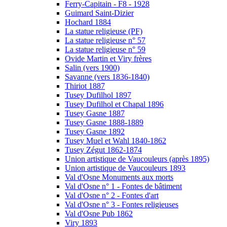
Ferry-Capitain - F8 - 1928
Guimard Saint-Dizier
Hochard 1884
La statue religieuse (PF)
La statue religieuse n° 57
La statue religieuse n° 59
Ovide Martin et Viry frères
Salin (vers 1900)
Savanne (vers 1836-1840)
Thiriot 1887
Tusey Dufilhol 1897
Tusey Dufilhol et Chapal 1896
Tusey Gasne 1887
Tusey Gasne 1888-1889
Tusey Gasne 1892
Tusey Muel et Wahl 1840-1862
Tusey Zégut 1862-1874
Union artistique de Vaucouleurs (après 1895)
Union artistique de Vaucouleurs 1893
Val d'Osne Monuments aux morts
Val d'Osne n° 1 - Fontes de bâtiment
Val d'Osne n° 2 - Fontes d'art
Val d'Osne n° 3 - Fontes religieuses
Val d'Osne Pub 1862
Viry 1893