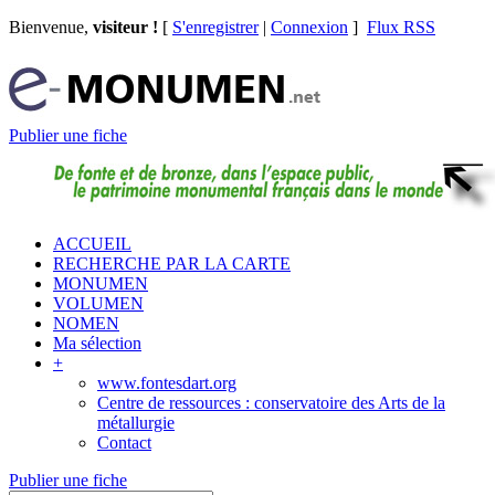
Bienvenue,
visiteur !
[
S'enregistrer
|
Connexion
]
Flux RSS
Publier une fiche
ACCUEIL
RECHERCHE PAR LA CARTE
MONUMEN
VOLUMEN
NOMEN
Ma sélection
+
www.fontesdart.org
Centre de ressources : conservatoire des Arts de la
métallurgie
Contact
Publier une fiche