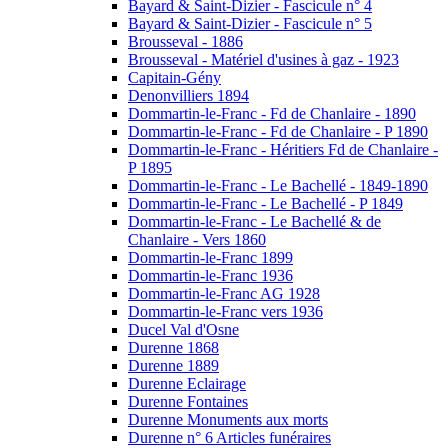
Bayard & Saint-Dizier - Fascicule n° 4
Bayard & Saint-Dizier - Fascicule n° 5
Brousseval - 1886
Brousseval - Matériel d'usines à gaz - 1923
Capitain-Gény
Denonvilliers 1894
Dommartin-le-Franc - Fd de Chanlaire - 1890
Dommartin-le-Franc - Fd de Chanlaire - P 1890
Dommartin-le-Franc - Héritiers Fd de Chanlaire -
P 1895
Dommartin-le-Franc - Le Bachellé - 1849-1890
Dommartin-le-Franc - Le Bachellé - P 1849
Dommartin-le-Franc - Le Bachellé & de
Chanlaire - Vers 1860
Dommartin-le-Franc 1899
Dommartin-le-Franc 1936
Dommartin-le-Franc AG 1928
Dommartin-le-Franc vers 1936
Ducel Val d'Osne
Durenne 1868
Durenne 1889
Durenne Eclairage
Durenne Fontaines
Durenne Monuments aux morts
Durenne n° 6 Articles funéraires