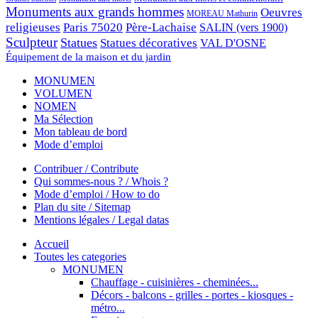
Monuments aux grands hommes
Oeuvres
MOREAU Mathurin
religieuses
Paris 75020
Père-Lachaise
SALIN (vers 1900)
Sculpteur
Statues
Statues décoratives
VAL D'OSNE
Équipement de la maison et du jardin
MONUMEN
VOLUMEN
NOMEN
Ma Sélection
Mon tableau de bord
Mode d’emploi
Contribuer / Contribute
Qui sommes-nous ? / Whois ?
Mode d’emploi / How to do
Plan du site / Sitemap
Mentions légales / Legal datas
Accueil
Toutes les categories
MONUMEN
Chauffage - cuisinières - cheminées...
Décors - balcons - grilles - portes - kiosques -
métro...