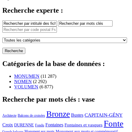
Recherche experte :
Catégories de la base de données :
MONUMEN
(11 287)
NOMEN
(2 292)
VOLUMEN
(6 877)
Recherche par mots clés : vase
Bronze
CAPITAIN-GÉNY
Bustes
Architecte
Balcons de croisées
Fonte
Croix
Fontaines
Fontaines et vasques
DURENNE
Fondu
Monument aux morts et commémoratif
Monument aux morts
Grands balcons