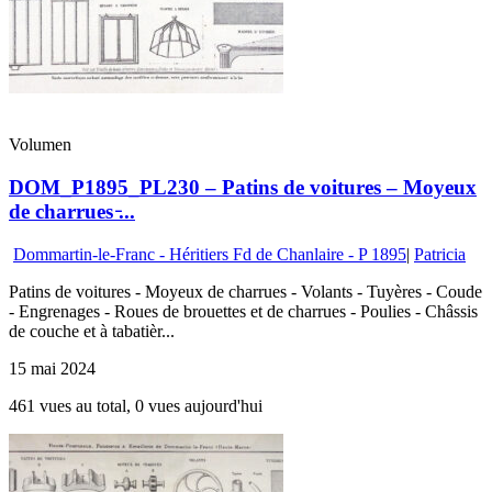
Volumen
DOM_P1895_PL230 – Patins de voitures – Moyeux
de charrues ̵...
Dommartin-le-Franc - Héritiers Fd de Chanlaire - P 1895
|
Patricia
Patins de voitures - Moyeux de charrues - Volants - Tuyères - Coude
- Engrenages - Roues de brouettes et de charrues - Poulies - Châssis
de couche et à tabatièr...
15 mai 2024
461 vues au total, 0 vues aujourd'hui