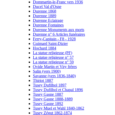
Dommartin-le-Franc vers 1936
Ducel Val d'Osne
Durenne 1868
Durenne 1889
Durenne Eclairage
Durenne Fontaines
Durenne Monuments aux morts
Durenne n° 6 Articles funéraires
Ferry-Capitain - F8 - 1928
Guimard Saint-Dizier
Hochard 1884
La statue religieuse (PF)
La statue religieuse n° 57
La statue religieuse n° 59
Ovide Martin et Viry frères
Salin (vers 1900)
Savanne (vers 1836-1840)
Thiriot 1887
Tusey Dufilhol 1897
Tusey Dufilhol et Chapal 1896
Tusey Gasne 1887
Tusey Gasne 1888-1889
Tusey Gasne 1892
Tusey Muel et Wahl 1840-1862
Tusey Zégut 1862-1874