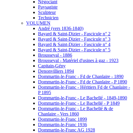
Négociant
Paysagiste
Sculpteur
Technicien
VOLUMEN
André (vers 1836-1840)
Bayard & Saint-Dizier - Fascicule n° 2
Bayard & Saint-Dizier - Fascicule n° 3
Bayard & Saint-Dizier - Fascicule n° 4
Bayard & Saint-Dizier - Fascicule n° 5
Brousseval - 1886
Brousseval - Matériel d'usines à gaz - 1923
Capitain-Gény
Denonvilliers 1894
Dommartin-le-Franc - Fd de Chanlaire - 1890
Dommartin-le-Franc - Fd de Chanlaire - P 1890
Dommartin-le-Franc - Héritiers Fd de Chanlaire -
P 1895
Dommartin-le-Franc - Le Bachellé - 1849-1890
Dommartin-le-Franc - Le Bachellé - P 1849
Dommartin-le-Franc - Le Bachellé & de
Chanlaire - Vers 1860
Dommartin-le-Franc 1899
Dommartin-le-Franc 1936
Dommartin-le-Franc AG 1928