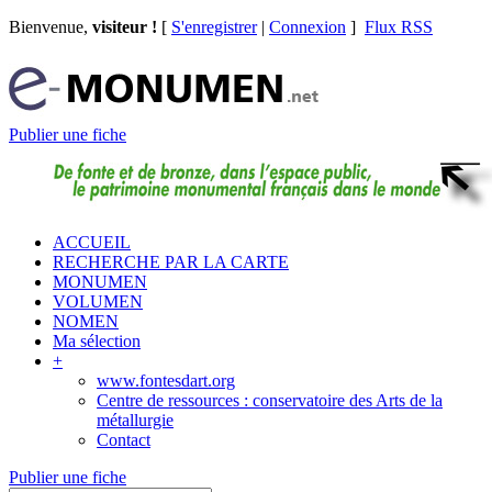
Bienvenue,
visiteur !
[
S'enregistrer
|
Connexion
]
Flux RSS
Publier une fiche
ACCUEIL
RECHERCHE PAR LA CARTE
MONUMEN
VOLUMEN
NOMEN
Ma sélection
+
www.fontesdart.org
Centre de ressources : conservatoire des Arts de la
métallurgie
Contact
Publier une fiche