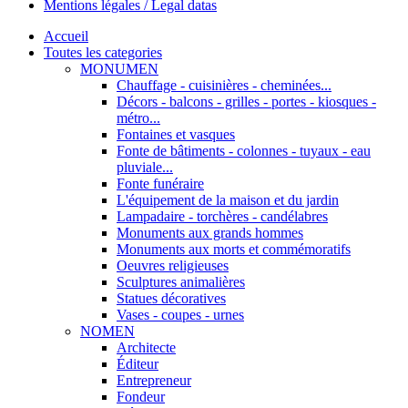
Mentions légales / Legal datas
Accueil
Toutes les categories
MONUMEN
Chauffage - cuisinières - cheminées...
Décors - balcons - grilles - portes - kiosques -
métro...
Fontaines et vasques
Fonte de bâtiments - colonnes - tuyaux - eau
pluviale...
Fonte funéraire
L'équipement de la maison et du jardin
Lampadaire - torchères - candélabres
Monuments aux grands hommes
Monuments aux morts et commémoratifs
Oeuvres religieuses
Sculptures animalières
Statues décoratives
Vases - coupes - urnes
NOMEN
Architecte
Éditeur
Entrepreneur
Fondeur