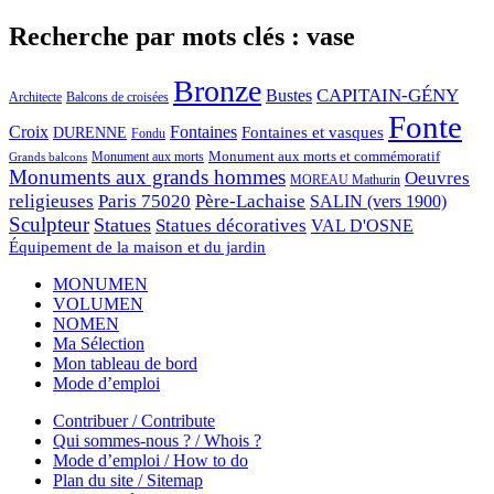
Recherche par mots clés : vase
Bronze
CAPITAIN-GÉNY
Bustes
Architecte
Balcons de croisées
Fonte
Croix
Fontaines
Fontaines et vasques
DURENNE
Fondu
Monument aux morts et commémoratif
Monument aux morts
Grands balcons
Monuments aux grands hommes
Oeuvres
MOREAU Mathurin
religieuses
Paris 75020
Père-Lachaise
SALIN (vers 1900)
Sculpteur
Statues
Statues décoratives
VAL D'OSNE
Équipement de la maison et du jardin
MONUMEN
VOLUMEN
NOMEN
Ma Sélection
Mon tableau de bord
Mode d’emploi
Contribuer / Contribute
Qui sommes-nous ? / Whois ?
Mode d’emploi / How to do
Plan du site / Sitemap