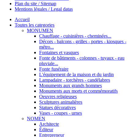
Plan du site / Sitemap
Mentions légales / Legal datas
Accueil
Toutes les categories
MONUMEN
Chauffage - cuisinières - cheminées...
Décors - balcons - grilles - portes - kiosques -
métro...
Fontaines et vasques
Fonte de bâtiments - colonnes - tuyaux - eau
pluviale...
Fonte funéraire
L'équipement de la maison et du jardin
Lampadaire - torchères - candélabres
Monuments aux grands hommes
Monuments aux morts et commémoratifs
Oeuvres religieuses
Sculptures animalières
Statues décoratives
Vases - coupes - urnes
NOMEN
Architecte
Éditeur
Entrepreneur