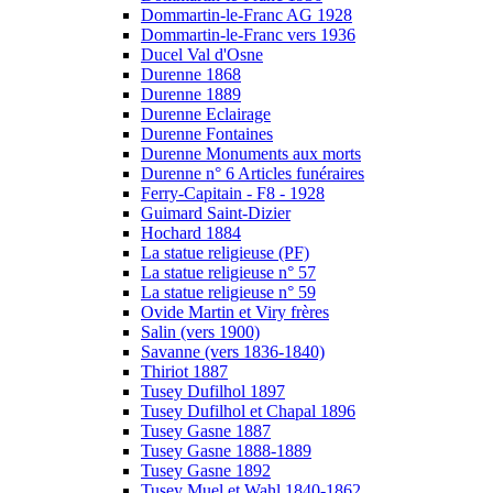
Dommartin-le-Franc AG 1928
Dommartin-le-Franc vers 1936
Ducel Val d'Osne
Durenne 1868
Durenne 1889
Durenne Eclairage
Durenne Fontaines
Durenne Monuments aux morts
Durenne n° 6 Articles funéraires
Ferry-Capitain - F8 - 1928
Guimard Saint-Dizier
Hochard 1884
La statue religieuse (PF)
La statue religieuse n° 57
La statue religieuse n° 59
Ovide Martin et Viry frères
Salin (vers 1900)
Savanne (vers 1836-1840)
Thiriot 1887
Tusey Dufilhol 1897
Tusey Dufilhol et Chapal 1896
Tusey Gasne 1887
Tusey Gasne 1888-1889
Tusey Gasne 1892
Tusey Muel et Wahl 1840-1862