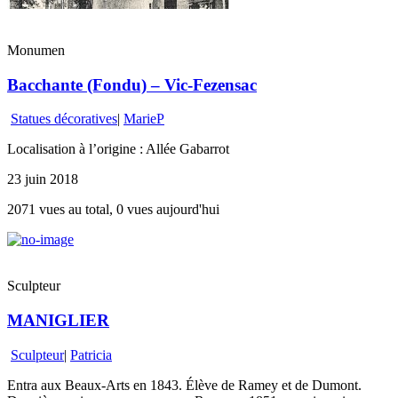
Monumen
Bacchante (Fondu) – Vic-Fezensac
Statues décoratives
|
MarieP
Localisation à l’origine : Allée Gabarrot
23 juin 2018
2071 vues au total, 0 vues aujourd'hui
Sculpteur
MANIGLIER
Sculpteur
|
Patricia
Entra aux Beaux-Arts en 1843. Élève de Ramey et de Dumont.