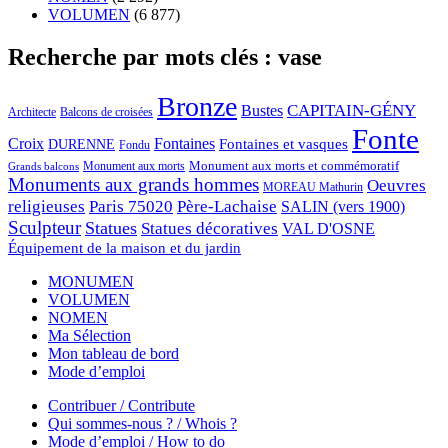
VOLUMEN
(6 877)
Recherche par mots clés : vase
Bronze
CAPITAIN-GÉNY
Bustes
Architecte
Balcons de croisées
Fonte
Croix
Fontaines
Fontaines et vasques
DURENNE
Fondu
Monument aux morts et commémoratif
Monument aux morts
Grands balcons
Monuments aux grands hommes
Oeuvres
MOREAU Mathurin
religieuses
Paris 75020
Père-Lachaise
SALIN (vers 1900)
Sculpteur
Statues
Statues décoratives
VAL D'OSNE
Équipement de la maison et du jardin
MONUMEN
VOLUMEN
NOMEN
Ma Sélection
Mon tableau de bord
Mode d’emploi
Contribuer / Contribute
Qui sommes-nous ? / Whois ?
Mode d’emploi / How to do