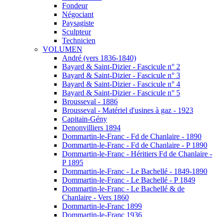
Fondeur
Négociant
Paysagiste
Sculpteur
Technicien
VOLUMEN
André (vers 1836-1840)
Bayard & Saint-Dizier - Fascicule n° 2
Bayard & Saint-Dizier - Fascicule n° 3
Bayard & Saint-Dizier - Fascicule n° 4
Bayard & Saint-Dizier - Fascicule n° 5
Brousseval - 1886
Brousseval - Matériel d'usines à gaz - 1923
Capitain-Gény
Denonvilliers 1894
Dommartin-le-Franc - Fd de Chanlaire - 1890
Dommartin-le-Franc - Fd de Chanlaire - P 1890
Dommartin-le-Franc - Héritiers Fd de Chanlaire -
P 1895
Dommartin-le-Franc - Le Bachellé - 1849-1890
Dommartin-le-Franc - Le Bachellé - P 1849
Dommartin-le-Franc - Le Bachellé & de
Chanlaire - Vers 1860
Dommartin-le-Franc 1899
Dommartin-le-Franc 1936