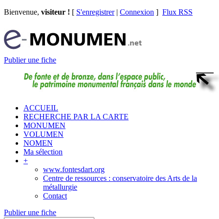
Bienvenue,
visiteur !
[
S'enregistrer
|
Connexion
]
Flux RSS
Publier une fiche
ACCUEIL
RECHERCHE PAR LA CARTE
MONUMEN
VOLUMEN
NOMEN
Ma sélection
+
www.fontesdart.org
Centre de ressources : conservatoire des Arts de la
métallurgie
Contact
Publier une fiche