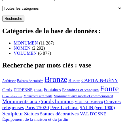
Catégories de la base de données :
MONUMEN
(11 287)
NOMEN
(2 292)
VOLUMEN
(6 877)
Recherche par mots clés : vase
Bronze
CAPITAIN-GÉNY
Bustes
Architecte
Balcons de croisées
Fonte
Croix
Fontaines
Fontaines et vasques
DURENNE
Fondu
Monument aux morts et commémoratif
Monument aux morts
Grands balcons
Monuments aux grands hommes
Oeuvres
MOREAU Mathurin
religieuses
Paris 75020
Père-Lachaise
SALIN (vers 1900)
Sculpteur
Statues
Statues décoratives
VAL D'OSNE
Équipement de la maison et du jardin