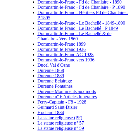
Dommartin-le-Franc - Fd de Chanlaire - 1890
Dommartin-le-Franc - Fd de Chanlaire - P 1890
Dommartin-le-Franc - Héritiers Fd de Chanlaire -
P 1895
Dommartin-le-Franc - Le Bachellé - 1849-1890
Dommartin-le-Franc - Le Bachellé - P 1849
Dommartin-le-Franc - Le Bachellé & de
Chanlaire - Vers 1860
Dommartin-le-Franc 1899
Dommartin-le-Franc 1936
Dommartin-le-Franc AG 1928
Dommartin-le-Franc vers 1936
Ducel Val d'Osne
Durenne 1868
Durenne 1889
Durenne Eclairage
Durenne Fontaines
Durenne Monuments aux morts
Durenne n° 6 Articles funéraires
Ferry-Capitain - F8 - 1928
Guimard Saint-Dizier
Hochard 1884
La statue religieuse (PF)
La statue religieuse n° 57
La statue religieuse n° 59