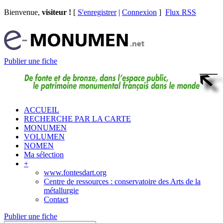
Bienvenue,
visiteur !
[
S'enregistrer
|
Connexion
]
Flux RSS
Publier une fiche
ACCUEIL
RECHERCHE PAR LA CARTE
MONUMEN
VOLUMEN
NOMEN
Ma sélection
+
www.fontesdart.org
Centre de ressources : conservatoire des Arts de la
métallurgie
Contact
Publier une fiche