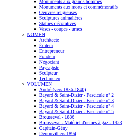
Monuments aux grands hommes
Monuments aux morts et commémoratifs
Oeuvres religieuses
Sculptures animalières
Statues décoratives
Vases - coupes - urnes
NOMEN
Architecte
Éditeur
Entrepreneur
Fondeur
Négociant
Paysagiste
Sculpteur
Technicien
VOLUMEN
André (vers 1836-1840)
Bayard & Saint-Dizier - Fascicule n° 2
Bayard & Saint-Dizier - Fascicule n° 3
Bayard & Saint-Dizier - Fascicule n° 4
Bayard & Saint-Dizier - Fascicule n° 5
Brousseval - 1886
Brousseval - Matériel d'usines à gaz - 1923
Capitain-Gény
Denonvilliers 1894