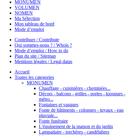
MONUMEN
VOLUMEN
NOMEN
Ma Sélection
Mon tableau de bord
Mode d’emploi
Contribuer / Contribute
Qui sommes-nous ? / Whois ?
Mode d’emploi / How to do
Plan du site / Sitemap
Mentions légales / Legal datas
Accueil
Toutes les categories
MONUMEN
Chauffage - cuisinières - cheminées...
Décors - balcons - grilles - portes - kiosques -
métro...
Fontaines et vasques
Fonte de bâtiments - colonnes - tuyaux - eau
pluviale...
Fonte funéraire
L'équipement de la maison et du jardin
Lampadaire - torchères - candélabres