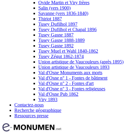
Ovide Martin et Viry frères
Salin (vers 1900)
Savanne (vers 1836-1840)
Thiriot 1887
Tusey Dufilhol 1897
Tusey Dufilhol et Chapal 1896
Tusey Gasne 1887
Tusey Gasne 1888-1889
Tusey Gasne 1892
Tusey Muel et Wahl 1840-1862
Tusey Zégut 1862-1874
Union artistique de Vaucouleurs (après 1895)
Union artistique de Vaucouleurs 1893
Val d'Osne Monuments aux morts
Val d'Osne n° 1 - Fontes de bâtiment
Val d'Osne n° 2 - Fontes d'art
Val d'Osne n° 3 - Fontes religieuses
Val d'Osne Pub 1862
Viry 1893
Contactez-nous
Recherche géographique
Ressources presse