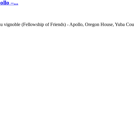
llo –...
e du vignoble (Fellowship of Friends) - Apollo, Oregon House, Yuba Coun