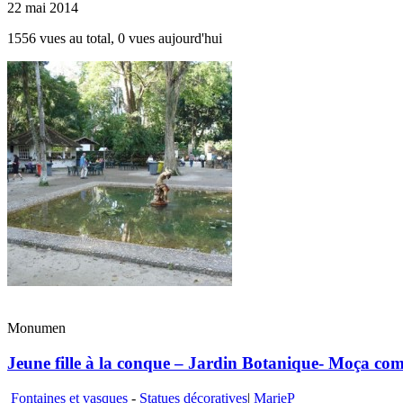
22 mai 2014
1556 vues au total, 0 vues aujourd'hui
Monumen
Jeune fille à la conque – Jardin Botanique- Moça co
Fontaines et vasques
-
Statues décoratives
|
MarieP