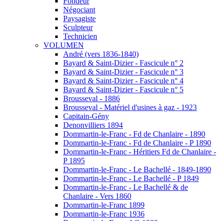
Fondeur
Négociant
Paysagiste
Sculpteur
Technicien
VOLUMEN
André (vers 1836-1840)
Bayard & Saint-Dizier - Fascicule n° 2
Bayard & Saint-Dizier - Fascicule n° 3
Bayard & Saint-Dizier - Fascicule n° 4
Bayard & Saint-Dizier - Fascicule n° 5
Brousseval - 1886
Brousseval - Matériel d'usines à gaz - 1923
Capitain-Gény
Denonvilliers 1894
Dommartin-le-Franc - Fd de Chanlaire - 1890
Dommartin-le-Franc - Fd de Chanlaire - P 1890
Dommartin-le-Franc - Héritiers Fd de Chanlaire -
P 1895
Dommartin-le-Franc - Le Bachellé - 1849-1890
Dommartin-le-Franc - Le Bachellé - P 1849
Dommartin-le-Franc - Le Bachellé & de
Chanlaire - Vers 1860
Dommartin-le-Franc 1899
Dommartin-le-Franc 1936