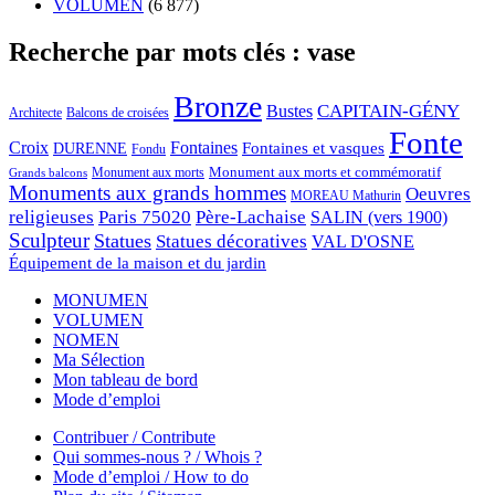
VOLUMEN
(6 877)
Recherche par mots clés : vase
Bronze
CAPITAIN-GÉNY
Bustes
Architecte
Balcons de croisées
Fonte
Croix
Fontaines
Fontaines et vasques
DURENNE
Fondu
Monument aux morts et commémoratif
Monument aux morts
Grands balcons
Monuments aux grands hommes
Oeuvres
MOREAU Mathurin
religieuses
Paris 75020
Père-Lachaise
SALIN (vers 1900)
Sculpteur
Statues
Statues décoratives
VAL D'OSNE
Équipement de la maison et du jardin
MONUMEN
VOLUMEN
NOMEN
Ma Sélection
Mon tableau de bord
Mode d’emploi
Contribuer / Contribute
Qui sommes-nous ? / Whois ?
Mode d’emploi / How to do