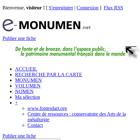
Bienvenue,
visiteur !
[
S'enregistrer
|
Connexion
]
Flux RSS
Publier une fiche
ACCUEIL
RECHERCHE PAR LA CARTE
MONUMEN
VOLUMEN
NOMEN
Ma sélection
+
www.fontesdart.org
Centre de ressources : conservatoire des Arts de la
métallurgie
Contact
Publier une fiche