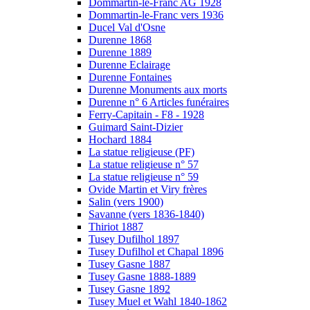
Dommartin-le-Franc AG 1928
Dommartin-le-Franc vers 1936
Ducel Val d'Osne
Durenne 1868
Durenne 1889
Durenne Eclairage
Durenne Fontaines
Durenne Monuments aux morts
Durenne n° 6 Articles funéraires
Ferry-Capitain - F8 - 1928
Guimard Saint-Dizier
Hochard 1884
La statue religieuse (PF)
La statue religieuse n° 57
La statue religieuse n° 59
Ovide Martin et Viry frères
Salin (vers 1900)
Savanne (vers 1836-1840)
Thiriot 1887
Tusey Dufilhol 1897
Tusey Dufilhol et Chapal 1896
Tusey Gasne 1887
Tusey Gasne 1888-1889
Tusey Gasne 1892
Tusey Muel et Wahl 1840-1862