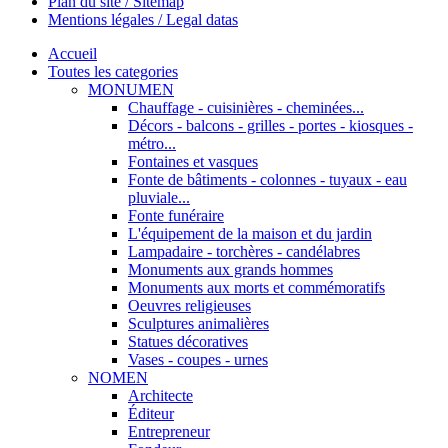
Plan du site / Sitemap
Mentions légales / Legal datas
Accueil
Toutes les categories
MONUMEN
Chauffage - cuisinières - cheminées...
Décors - balcons - grilles - portes - kiosques -
métro...
Fontaines et vasques
Fonte de bâtiments - colonnes - tuyaux - eau
pluviale...
Fonte funéraire
L'équipement de la maison et du jardin
Lampadaire - torchères - candélabres
Monuments aux grands hommes
Monuments aux morts et commémoratifs
Oeuvres religieuses
Sculptures animalières
Statues décoratives
Vases - coupes - urnes
NOMEN
Architecte
Éditeur
Entrepreneur