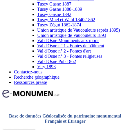
Tusey Gasne 1887
Tusey Gasne 1888-1889
Tusey Gasne 1892
Tusey Muel et Wahl 1840-1862
Tusey Zégut 1862-1874
Union artistique de Vaucouleurs (après 1895)
Union artistique de Vaucouleurs 1893
Val d'Osne Monuments aux morts
Val d'Osne n° 1 - Fontes de bâtiment
Val d'Osne n° 2 - Fontes d'art
Val d'Osne n° 3 - Fontes religieuses
Val d'Osne Pub 1862
Viry 1893
Contactez-nous
Recherche géographique
Ressources presse
Base de données Géolocalisée du patrimoine monumental
Français et Étranger