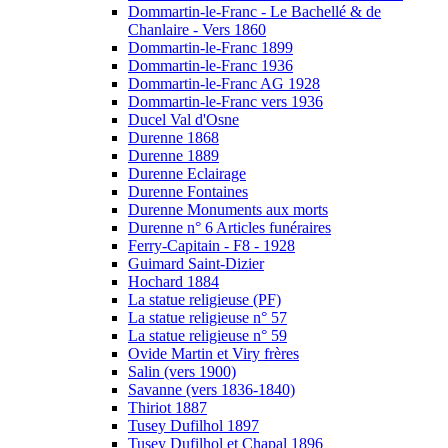
Dommartin-le-Franc - Le Bachellé & de
Chanlaire - Vers 1860
Dommartin-le-Franc 1899
Dommartin-le-Franc 1936
Dommartin-le-Franc AG 1928
Dommartin-le-Franc vers 1936
Ducel Val d'Osne
Durenne 1868
Durenne 1889
Durenne Eclairage
Durenne Fontaines
Durenne Monuments aux morts
Durenne n° 6 Articles funéraires
Ferry-Capitain - F8 - 1928
Guimard Saint-Dizier
Hochard 1884
La statue religieuse (PF)
La statue religieuse n° 57
La statue religieuse n° 59
Ovide Martin et Viry frères
Salin (vers 1900)
Savanne (vers 1836-1840)
Thiriot 1887
Tusey Dufilhol 1897
Tusey Dufilhol et Chapal 1896