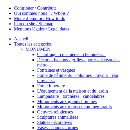
Contribuer / Contribute
Qui sommes-nous ? / Whois ?
Mode d’emploi / How to do
Plan du site / Sitemap
Mentions légales / Legal datas
Accueil
Toutes les categories
MONUMEN
Chauffage - cuisinières - cheminées...
Décors - balcons - grilles - portes - kiosques -
métro...
Fontaines et vasques
Fonte de bâtiments - colonnes - tuyaux - eau
pluviale...
Fonte funéraire
L'équipement de la maison et du jardin
Lampadaire - torchères - candélabres
Monuments aux grands hommes
Monuments aux morts et commémoratifs
Oeuvres religieuses
Sculptures animalières
Statues décoratives
Vases - coupes - urnes