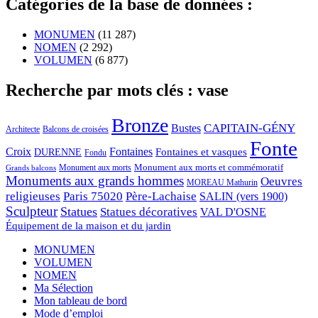
Catégories de la base de données :
MONUMEN
(11 287)
NOMEN
(2 292)
VOLUMEN
(6 877)
Recherche par mots clés : vase
Bronze
CAPITAIN-GÉNY
Bustes
Architecte
Balcons de croisées
Fonte
Croix
Fontaines
Fontaines et vasques
DURENNE
Fondu
Monument aux morts et commémoratif
Monument aux morts
Grands balcons
Monuments aux grands hommes
Oeuvres
MOREAU Mathurin
religieuses
Paris 75020
Père-Lachaise
SALIN (vers 1900)
Sculpteur
Statues
Statues décoratives
VAL D'OSNE
Équipement de la maison et du jardin
MONUMEN
VOLUMEN
NOMEN
Ma Sélection
Mon tableau de bord
Mode d’emploi