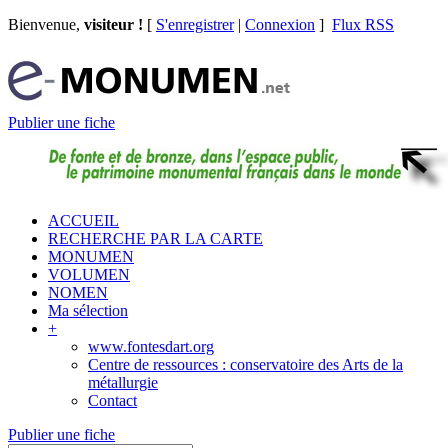
Bienvenue,
visiteur !
[
S'enregistrer
|
Connexion
]
Flux RSS
Publier une fiche
ACCUEIL
RECHERCHE PAR LA CARTE
MONUMEN
VOLUMEN
NOMEN
Ma sélection
+
www.fontesdart.org
Centre de ressources : conservatoire des Arts de la
métallurgie
Contact
Publier une fiche