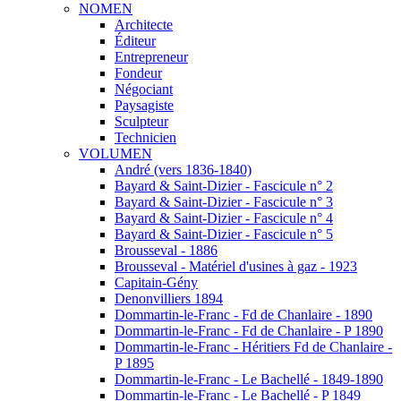
NOMEN
Architecte
Éditeur
Entrepreneur
Fondeur
Négociant
Paysagiste
Sculpteur
Technicien
VOLUMEN
André (vers 1836-1840)
Bayard & Saint-Dizier - Fascicule n° 2
Bayard & Saint-Dizier - Fascicule n° 3
Bayard & Saint-Dizier - Fascicule n° 4
Bayard & Saint-Dizier - Fascicule n° 5
Brousseval - 1886
Brousseval - Matériel d'usines à gaz - 1923
Capitain-Gény
Denonvilliers 1894
Dommartin-le-Franc - Fd de Chanlaire - 1890
Dommartin-le-Franc - Fd de Chanlaire - P 1890
Dommartin-le-Franc - Héritiers Fd de Chanlaire -
P 1895
Dommartin-le-Franc - Le Bachellé - 1849-1890
Dommartin-le-Franc - Le Bachellé - P 1849