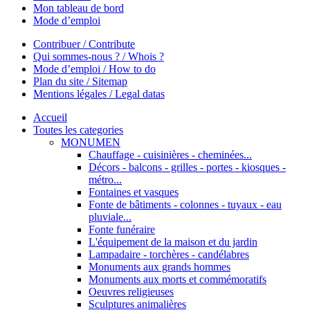
Mon tableau de bord
Mode d’emploi
Contribuer / Contribute
Qui sommes-nous ? / Whois ?
Mode d’emploi / How to do
Plan du site / Sitemap
Mentions légales / Legal datas
Accueil
Toutes les categories
MONUMEN
Chauffage - cuisinières - cheminées...
Décors - balcons - grilles - portes - kiosques -
métro...
Fontaines et vasques
Fonte de bâtiments - colonnes - tuyaux - eau
pluviale...
Fonte funéraire
L'équipement de la maison et du jardin
Lampadaire - torchères - candélabres
Monuments aux grands hommes
Monuments aux morts et commémoratifs
Oeuvres religieuses
Sculptures animalières