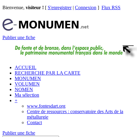
Bienvenue,
visiteur !
[
S'enregistrer
|
Connexion
]
Flux RSS
Publier une fiche
ACCUEIL
RECHERCHE PAR LA CARTE
MONUMEN
VOLUMEN
NOMEN
Ma sélection
+
www.fontesdart.org
Centre de ressources : conservatoire des Arts de la
métallurgie
Contact
Publier une fiche