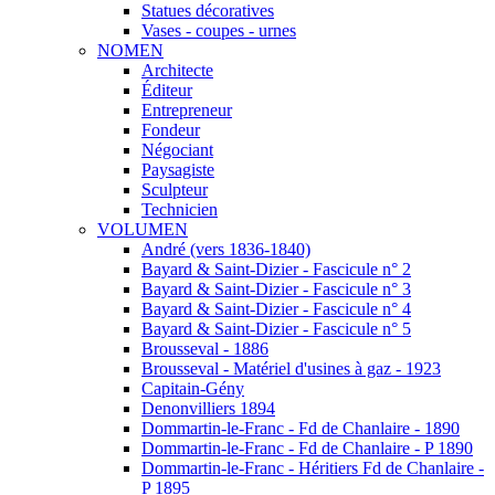
Statues décoratives
Vases - coupes - urnes
NOMEN
Architecte
Éditeur
Entrepreneur
Fondeur
Négociant
Paysagiste
Sculpteur
Technicien
VOLUMEN
André (vers 1836-1840)
Bayard & Saint-Dizier - Fascicule n° 2
Bayard & Saint-Dizier - Fascicule n° 3
Bayard & Saint-Dizier - Fascicule n° 4
Bayard & Saint-Dizier - Fascicule n° 5
Brousseval - 1886
Brousseval - Matériel d'usines à gaz - 1923
Capitain-Gény
Denonvilliers 1894
Dommartin-le-Franc - Fd de Chanlaire - 1890
Dommartin-le-Franc - Fd de Chanlaire - P 1890
Dommartin-le-Franc - Héritiers Fd de Chanlaire -
P 1895