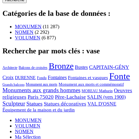
Catégories de la base de données :
MONUMEN
(11 287)
NOMEN
(2 292)
VOLUMEN
(6 877)
Recherche par mots clés : vase
Bronze
CAPITAIN-GÉNY
Bustes
Architecte
Balcons de croisées
Fonte
Croix
Fontaines
Fontaines et vasques
DURENNE
Fondu
Monument aux morts et commémoratif
Monument aux morts
Grands balcons
Monuments aux grands hommes
Oeuvres
MOREAU Mathurin
religieuses
Paris 75020
Père-Lachaise
SALIN (vers 1900)
Sculpteur
Statues
Statues décoratives
VAL D'OSNE
Équipement de la maison et du jardin
MONUMEN
VOLUMEN
NOMEN
Ma Sélection