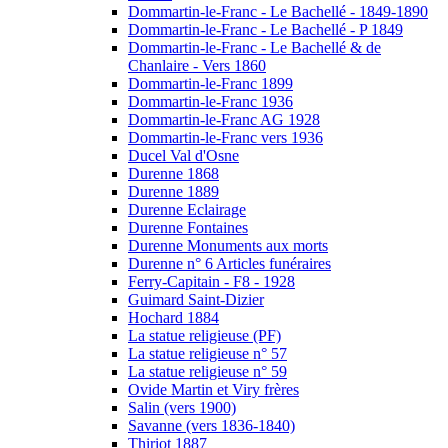
Dommartin-le-Franc - Le Bachellé - 1849-1890
Dommartin-le-Franc - Le Bachellé - P 1849
Dommartin-le-Franc - Le Bachellé & de
Chanlaire - Vers 1860
Dommartin-le-Franc 1899
Dommartin-le-Franc 1936
Dommartin-le-Franc AG 1928
Dommartin-le-Franc vers 1936
Ducel Val d'Osne
Durenne 1868
Durenne 1889
Durenne Eclairage
Durenne Fontaines
Durenne Monuments aux morts
Durenne n° 6 Articles funéraires
Ferry-Capitain - F8 - 1928
Guimard Saint-Dizier
Hochard 1884
La statue religieuse (PF)
La statue religieuse n° 57
La statue religieuse n° 59
Ovide Martin et Viry frères
Salin (vers 1900)
Savanne (vers 1836-1840)
Thiriot 1887