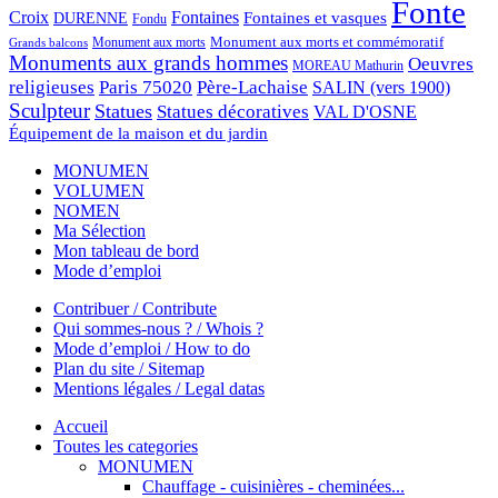
Fonte
Croix
Fontaines
Fontaines et vasques
DURENNE
Fondu
Monument aux morts et commémoratif
Monument aux morts
Grands balcons
Monuments aux grands hommes
Oeuvres
MOREAU Mathurin
religieuses
Paris 75020
Père-Lachaise
SALIN (vers 1900)
Sculpteur
Statues
Statues décoratives
VAL D'OSNE
Équipement de la maison et du jardin
MONUMEN
VOLUMEN
NOMEN
Ma Sélection
Mon tableau de bord
Mode d’emploi
Contribuer / Contribute
Qui sommes-nous ? / Whois ?
Mode d’emploi / How to do
Plan du site / Sitemap
Mentions légales / Legal datas
Accueil
Toutes les categories
MONUMEN
Chauffage - cuisinières - cheminées...