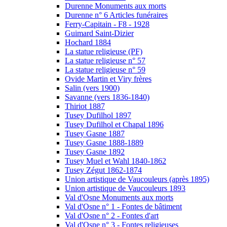
Durenne Monuments aux morts
Durenne n° 6 Articles funéraires
Ferry-Capitain - F8 - 1928
Guimard Saint-Dizier
Hochard 1884
La statue religieuse (PF)
La statue religieuse n° 57
La statue religieuse n° 59
Ovide Martin et Viry frères
Salin (vers 1900)
Savanne (vers 1836-1840)
Thiriot 1887
Tusey Dufilhol 1897
Tusey Dufilhol et Chapal 1896
Tusey Gasne 1887
Tusey Gasne 1888-1889
Tusey Gasne 1892
Tusey Muel et Wahl 1840-1862
Tusey Zégut 1862-1874
Union artistique de Vaucouleurs (après 1895)
Union artistique de Vaucouleurs 1893
Val d'Osne Monuments aux morts
Val d'Osne n° 1 - Fontes de bâtiment
Val d'Osne n° 2 - Fontes d'art
Val d'Osne n° 3 - Fontes religieuses