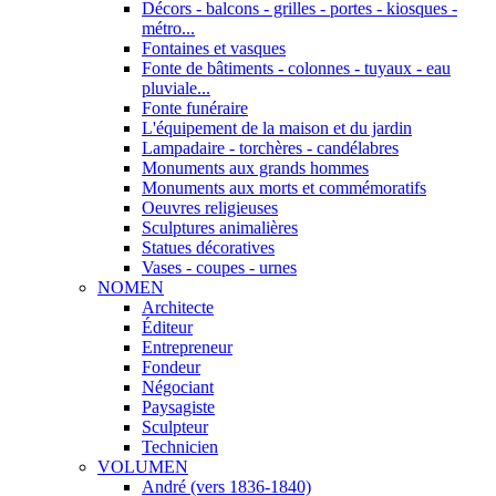
Décors - balcons - grilles - portes - kiosques -
métro...
Fontaines et vasques
Fonte de bâtiments - colonnes - tuyaux - eau
pluviale...
Fonte funéraire
L'équipement de la maison et du jardin
Lampadaire - torchères - candélabres
Monuments aux grands hommes
Monuments aux morts et commémoratifs
Oeuvres religieuses
Sculptures animalières
Statues décoratives
Vases - coupes - urnes
NOMEN
Architecte
Éditeur
Entrepreneur
Fondeur
Négociant
Paysagiste
Sculpteur
Technicien
VOLUMEN
André (vers 1836-1840)