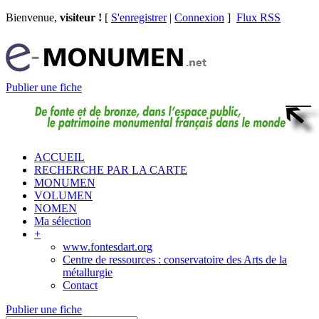
Bienvenue,
visiteur !
[
S'enregistrer
|
Connexion
]
Flux RSS
Publier une fiche
ACCUEIL
RECHERCHE PAR LA CARTE
MONUMEN
VOLUMEN
NOMEN
Ma sélection
+
www.fontesdart.org
Centre de ressources : conservatoire des Arts de la
métallurgie
Contact
Publier une fiche