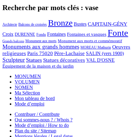
Recherche par mots clés : vase
Bronze
CAPITAIN-GÉNY
Bustes
Architecte
Balcons de croisées
Fonte
Croix
Fontaines
Fontaines et vasques
DURENNE
Fondu
Monument aux morts et commémoratif
Monument aux morts
Grands balcons
Monuments aux grands hommes
Oeuvres
MOREAU Mathurin
religieuses
Paris 75020
Père-Lachaise
SALIN (vers 1900)
Sculpteur
Statues
Statues décoratives
VAL D'OSNE
Équipement de la maison et du jardin
MONUMEN
VOLUMEN
NOMEN
Ma Sélection
Mon tableau de bord
Mode d’emploi
Contribuer / Contribute
Qui sommes-nous ? / Whois ?
Mode d’emploi / How to do
Plan du site / Sitemap
Mentions légales / Legal datas