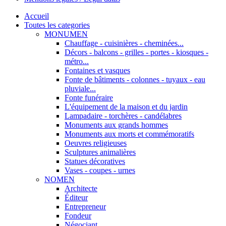
Accueil
Toutes les categories
MONUMEN
Chauffage - cuisinières - cheminées...
Décors - balcons - grilles - portes - kiosques -
métro...
Fontaines et vasques
Fonte de bâtiments - colonnes - tuyaux - eau
pluviale...
Fonte funéraire
L'équipement de la maison et du jardin
Lampadaire - torchères - candélabres
Monuments aux grands hommes
Monuments aux morts et commémoratifs
Oeuvres religieuses
Sculptures animalières
Statues décoratives
Vases - coupes - urnes
NOMEN
Architecte
Éditeur
Entrepreneur
Fondeur
Négociant