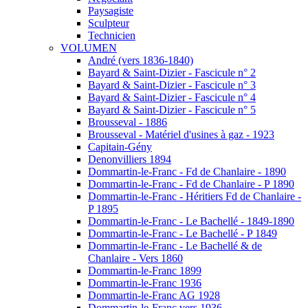
Paysagiste
Sculpteur
Technicien
VOLUMEN
André (vers 1836-1840)
Bayard & Saint-Dizier - Fascicule n° 2
Bayard & Saint-Dizier - Fascicule n° 3
Bayard & Saint-Dizier - Fascicule n° 4
Bayard & Saint-Dizier - Fascicule n° 5
Brousseval - 1886
Brousseval - Matériel d'usines à gaz - 1923
Capitain-Gény
Denonvilliers 1894
Dommartin-le-Franc - Fd de Chanlaire - 1890
Dommartin-le-Franc - Fd de Chanlaire - P 1890
Dommartin-le-Franc - Héritiers Fd de Chanlaire -
P 1895
Dommartin-le-Franc - Le Bachellé - 1849-1890
Dommartin-le-Franc - Le Bachellé - P 1849
Dommartin-le-Franc - Le Bachellé & de
Chanlaire - Vers 1860
Dommartin-le-Franc 1899
Dommartin-le-Franc 1936
Dommartin-le-Franc AG 1928
Dommartin-le-Franc vers 1936