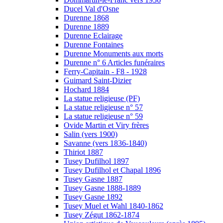
Ducel Val d'Osne
Durenne 1868
Durenne 1889
Durenne Eclairage
Durenne Fontaines
Durenne Monuments aux morts
Durenne n° 6 Articles funéraires
Ferry-Capitain - F8 - 1928
Guimard Saint-Dizier
Hochard 1884
La statue religieuse (PF)
La statue religieuse n° 57
La statue religieuse n° 59
Ovide Martin et Viry frères
Salin (vers 1900)
Savanne (vers 1836-1840)
Thiriot 1887
Tusey Dufilhol 1897
Tusey Dufilhol et Chapal 1896
Tusey Gasne 1887
Tusey Gasne 1888-1889
Tusey Gasne 1892
Tusey Muel et Wahl 1840-1862
Tusey Zégut 1862-1874