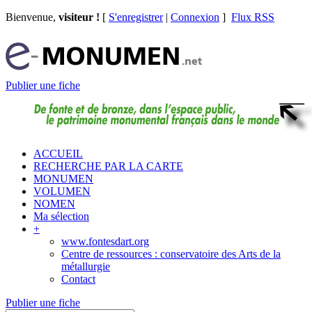
Bienvenue,
visiteur !
[
S'enregistrer
|
Connexion
]
Flux RSS
Publier une fiche
ACCUEIL
RECHERCHE PAR LA CARTE
MONUMEN
VOLUMEN
NOMEN
Ma sélection
+
www.fontesdart.org
Centre de ressources : conservatoire des Arts de la
métallurgie
Contact
Publier une fiche