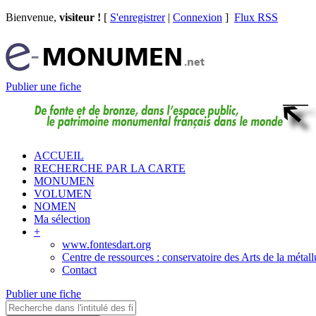
Bienvenue,
visiteur !
[
S'enregistrer
|
Connexion
]
Flux RSS
Publier une fiche
ACCUEIL
RECHERCHE PAR LA CARTE
MONUMEN
VOLUMEN
NOMEN
Ma sélection
+
www.fontesdart.org
Centre de ressources : conservatoire des Arts de la métall
Contact
Publier une fiche