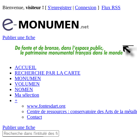
Bienvenue,
visiteur !
[
S'enregistrer
|
Connexion
]
Flux RSS
Publier une fiche
ACCUEIL
RECHERCHE PAR LA CARTE
MONUMEN
VOLUMEN
NOMEN
Ma sélection
+
www.fontesdart.org
Centre de ressources : conservatoire des Arts de la métall
Contact
Publier une fiche