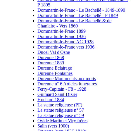
P 1895
Dommartin-le-Franc - Le Bachellé - 1849-1890
Dommartin-le-Franc - Le Bachellé - P 1849
Dommartin-le-Franc - Le Bachellé & de
Chanlaire - Vers 1860
Dommartin-le-Franc 1899
Dommartin-le-Franc 1936
Dommartin-le-Franc AG 1928
Dommartin-le-Franc vers 1936
Ducel Val d'Osne
Durenne 1868
Durenne 1889
Durenne Eclairage
Durenne Fontaines
Durenne Monuments aux morts
Durenne n° 6 Articles funéraires
Ferry-Capitain - F8 - 1928
Guimard Saint-Dizier
Hochard 1884
La statue religieuse (PF)
La statue religieuse n° 57
La statue religieuse n° 59
Ovide Martin et Viry frères
Salin (vers 1900)