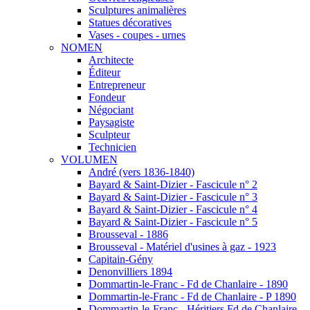
Sculptures animalières
Statues décoratives
Vases - coupes - urnes
NOMEN
Architecte
Éditeur
Entrepreneur
Fondeur
Négociant
Paysagiste
Sculpteur
Technicien
VOLUMEN
André (vers 1836-1840)
Bayard & Saint-Dizier - Fascicule n° 2
Bayard & Saint-Dizier - Fascicule n° 3
Bayard & Saint-Dizier - Fascicule n° 4
Bayard & Saint-Dizier - Fascicule n° 5
Brousseval - 1886
Brousseval - Matériel d'usines à gaz - 1923
Capitain-Gény
Denonvilliers 1894
Dommartin-le-Franc - Fd de Chanlaire - 1890
Dommartin-le-Franc - Fd de Chanlaire - P 1890
Dommartin-le-Franc - Héritiers Fd de Chanlaire -