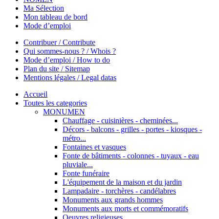
Ma Sélection
Mon tableau de bord
Mode d’emploi
Contribuer / Contribute
Qui sommes-nous ? / Whois ?
Mode d’emploi / How to do
Plan du site / Sitemap
Mentions légales / Legal datas
Accueil
Toutes les categories
MONUMEN
Chauffage - cuisinières - cheminées...
Décors - balcons - grilles - portes - kiosques -
métro...
Fontaines et vasques
Fonte de bâtiments - colonnes - tuyaux - eau
pluviale...
Fonte funéraire
L'équipement de la maison et du jardin
Lampadaire - torchères - candélabres
Monuments aux grands hommes
Monuments aux morts et commémoratifs
Oeuvres religieuses