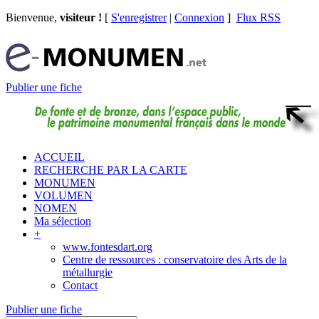
Bienvenue,
visiteur !
[
S'enregistrer
|
Connexion
]
Flux RSS
Publier une fiche
ACCUEIL
RECHERCHE PAR LA CARTE
MONUMEN
VOLUMEN
NOMEN
Ma sélection
+
www.fontesdart.org
Centre de ressources : conservatoire des Arts de la
métallurgie
Contact
Publier une fiche