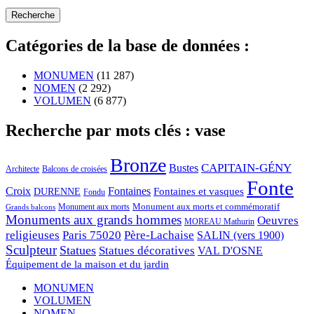
Catégories de la base de données :
MONUMEN
(11 287)
NOMEN
(2 292)
VOLUMEN
(6 877)
Recherche par mots clés : vase
Bronze
CAPITAIN-GÉNY
Bustes
Architecte
Balcons de croisées
Fonte
Croix
Fontaines
Fontaines et vasques
DURENNE
Fondu
Monument aux morts et commémoratif
Monument aux morts
Grands balcons
Monuments aux grands hommes
Oeuvres
MOREAU Mathurin
religieuses
Paris 75020
Père-Lachaise
SALIN (vers 1900)
Sculpteur
Statues
Statues décoratives
VAL D'OSNE
Équipement de la maison et du jardin
MONUMEN
VOLUMEN
NOMEN