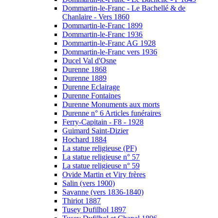
Dommartin-le-Franc - Le Bachellé & de
Chanlaire - Vers 1860
Dommartin-le-Franc 1899
Dommartin-le-Franc 1936
Dommartin-le-Franc AG 1928
Dommartin-le-Franc vers 1936
Ducel Val d'Osne
Durenne 1868
Durenne 1889
Durenne Eclairage
Durenne Fontaines
Durenne Monuments aux morts
Durenne n° 6 Articles funéraires
Ferry-Capitain - F8 - 1928
Guimard Saint-Dizier
Hochard 1884
La statue religieuse (PF)
La statue religieuse n° 57
La statue religieuse n° 59
Ovide Martin et Viry frères
Salin (vers 1900)
Savanne (vers 1836-1840)
Thiriot 1887
Tusey Dufilhol 1897