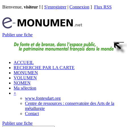
Bienvenue,
visiteur !
[
S'enregistrer
|
Connexion
]
Flux RSS
Publier une fiche
ACCUEIL
RECHERCHE PAR LA CARTE
MONUMEN
VOLUMEN
NOMEN
Ma sélection
+
www.fontesdart.org
Centre de ressources : conservatoire des Arts de la
métallurgie
Contact
Publier une fiche