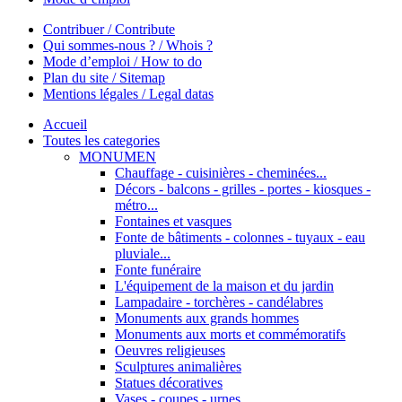
Contribuer / Contribute
Qui sommes-nous ? / Whois ?
Mode d’emploi / How to do
Plan du site / Sitemap
Mentions légales / Legal datas
Accueil
Toutes les categories
MONUMEN
Chauffage - cuisinières - cheminées...
Décors - balcons - grilles - portes - kiosques -
métro...
Fontaines et vasques
Fonte de bâtiments - colonnes - tuyaux - eau
pluviale...
Fonte funéraire
L'équipement de la maison et du jardin
Lampadaire - torchères - candélabres
Monuments aux grands hommes
Monuments aux morts et commémoratifs
Oeuvres religieuses
Sculptures animalières
Statues décoratives
Vases - coupes - urnes