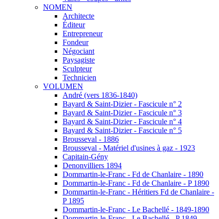
NOMEN
Architecte
Éditeur
Entrepreneur
Fondeur
Négociant
Paysagiste
Sculpteur
Technicien
VOLUMEN
André (vers 1836-1840)
Bayard & Saint-Dizier - Fascicule n° 2
Bayard & Saint-Dizier - Fascicule n° 3
Bayard & Saint-Dizier - Fascicule n° 4
Bayard & Saint-Dizier - Fascicule n° 5
Brousseval - 1886
Brousseval - Matériel d'usines à gaz - 1923
Capitain-Gény
Denonvilliers 1894
Dommartin-le-Franc - Fd de Chanlaire - 1890
Dommartin-le-Franc - Fd de Chanlaire - P 1890
Dommartin-le-Franc - Héritiers Fd de Chanlaire -
P 1895
Dommartin-le-Franc - Le Bachellé - 1849-1890
Dommartin-le-Franc - Le Bachellé - P 1849