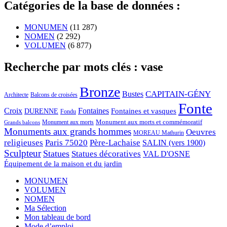
Catégories de la base de données :
MONUMEN
(11 287)
NOMEN
(2 292)
VOLUMEN
(6 877)
Recherche par mots clés : vase
Bronze
CAPITAIN-GÉNY
Bustes
Architecte
Balcons de croisées
Fonte
Croix
Fontaines
Fontaines et vasques
DURENNE
Fondu
Monument aux morts et commémoratif
Monument aux morts
Grands balcons
Monuments aux grands hommes
Oeuvres
MOREAU Mathurin
religieuses
Paris 75020
Père-Lachaise
SALIN (vers 1900)
Sculpteur
Statues
Statues décoratives
VAL D'OSNE
Équipement de la maison et du jardin
MONUMEN
VOLUMEN
NOMEN
Ma Sélection
Mon tableau de bord
Mode d’emploi