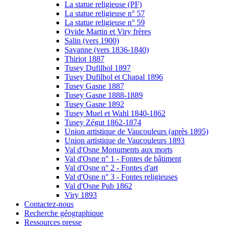
La statue religieuse (PF)
La statue religieuse n° 57
La statue religieuse n° 59
Ovide Martin et Viry frères
Salin (vers 1900)
Savanne (vers 1836-1840)
Thiriot 1887
Tusey Dufilhol 1897
Tusey Dufilhol et Chapal 1896
Tusey Gasne 1887
Tusey Gasne 1888-1889
Tusey Gasne 1892
Tusey Muel et Wahl 1840-1862
Tusey Zégut 1862-1874
Union artistique de Vaucouleurs (après 1895)
Union artistique de Vaucouleurs 1893
Val d'Osne Monuments aux morts
Val d'Osne n° 1 - Fontes de bâtiment
Val d'Osne n° 2 - Fontes d'art
Val d'Osne n° 3 - Fontes religieuses
Val d'Osne Pub 1862
Viry 1893
Contactez-nous
Recherche géographique
Ressources presse