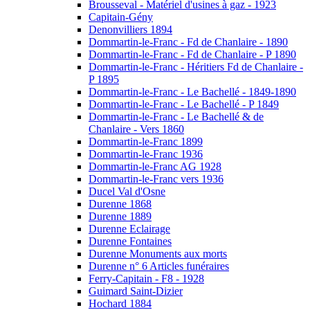
Brousseval - Matériel d'usines à gaz - 1923
Capitain-Gény
Denonvilliers 1894
Dommartin-le-Franc - Fd de Chanlaire - 1890
Dommartin-le-Franc - Fd de Chanlaire - P 1890
Dommartin-le-Franc - Héritiers Fd de Chanlaire -
P 1895
Dommartin-le-Franc - Le Bachellé - 1849-1890
Dommartin-le-Franc - Le Bachellé - P 1849
Dommartin-le-Franc - Le Bachellé & de
Chanlaire - Vers 1860
Dommartin-le-Franc 1899
Dommartin-le-Franc 1936
Dommartin-le-Franc AG 1928
Dommartin-le-Franc vers 1936
Ducel Val d'Osne
Durenne 1868
Durenne 1889
Durenne Eclairage
Durenne Fontaines
Durenne Monuments aux morts
Durenne n° 6 Articles funéraires
Ferry-Capitain - F8 - 1928
Guimard Saint-Dizier
Hochard 1884