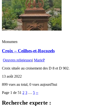
Monumen
Croix – Ceilhes-et-Rocozels
Oeuvres religieuses
|
MarieP
Croix située au croisement des D 8 et D 902.
13 août 2022
899 vues au total, 0 vues aujourd'hui
Page 1 de 5
1
2
3
…
5
››
Recherche experte :