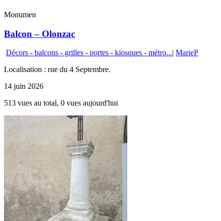
Monumen
Balcon – Olonzac
Décors - balcons - grilles - portes - kiosques - métro...
|
MarieP
Localisation : rue du 4 Septembre.
14 juin 2026
513 vues au total, 0 vues aujourd'hui