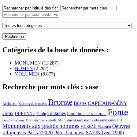
Catégories de la base de données :
MONUMEN
(11 287)
NOMEN
(2 292)
VOLUMEN
(6 877)
Recherche par mots clés : vase
Bronze
CAPITAIN-GÉNY
Bustes
Architecte
Balcons de croisées
Fonte
Croix
Fontaines
Fontaines et vasques
DURENNE
Fondu
Monument aux morts et commémoratif
Monument aux morts
Grands balcons
Monuments aux grands hommes
Oeuvres
MOREAU Mathurin
religieuses
Paris 75020
Père-Lachaise
SALIN (vers 1900)