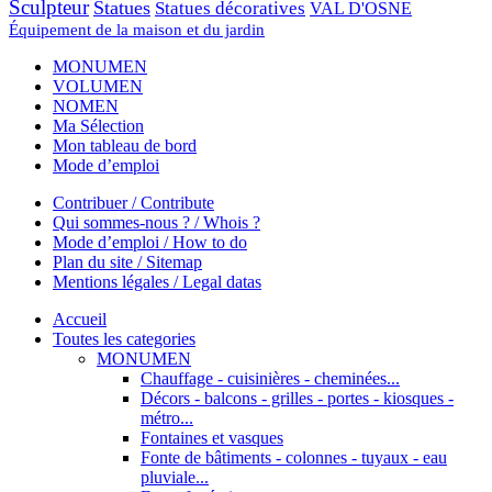
Sculpteur
Statues
Statues décoratives
VAL D'OSNE
Équipement de la maison et du jardin
MONUMEN
VOLUMEN
NOMEN
Ma Sélection
Mon tableau de bord
Mode d’emploi
Contribuer / Contribute
Qui sommes-nous ? / Whois ?
Mode d’emploi / How to do
Plan du site / Sitemap
Mentions légales / Legal datas
Accueil
Toutes les categories
MONUMEN
Chauffage - cuisinières - cheminées...
Décors - balcons - grilles - portes - kiosques -
métro...
Fontaines et vasques
Fonte de bâtiments - colonnes - tuyaux - eau
pluviale...