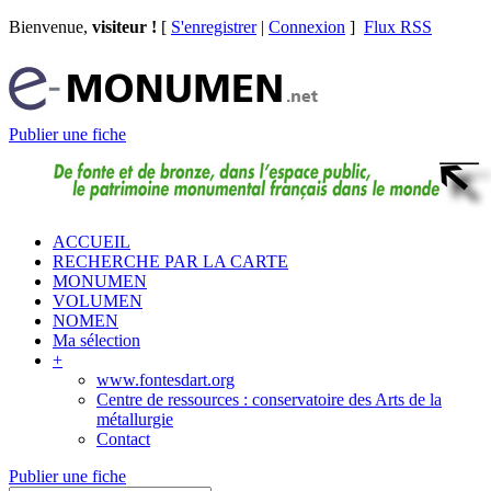
Bienvenue,
visiteur !
[
S'enregistrer
|
Connexion
]
Flux RSS
Publier une fiche
ACCUEIL
RECHERCHE PAR LA CARTE
MONUMEN
VOLUMEN
NOMEN
Ma sélection
+
www.fontesdart.org
Centre de ressources : conservatoire des Arts de la
métallurgie
Contact
Publier une fiche