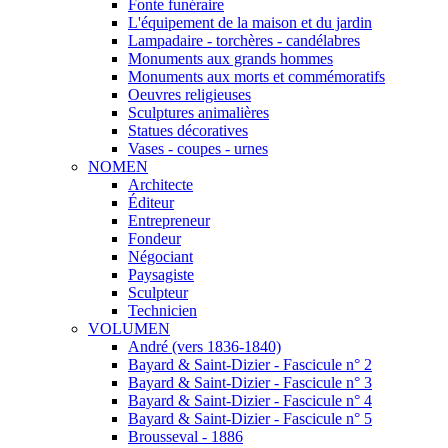
Fonte funéraire
L'équipement de la maison et du jardin
Lampadaire - torchères - candélabres
Monuments aux grands hommes
Monuments aux morts et commémoratifs
Oeuvres religieuses
Sculptures animalières
Statues décoratives
Vases - coupes - urnes
NOMEN
Architecte
Éditeur
Entrepreneur
Fondeur
Négociant
Paysagiste
Sculpteur
Technicien
VOLUMEN
André (vers 1836-1840)
Bayard & Saint-Dizier - Fascicule n° 2
Bayard & Saint-Dizier - Fascicule n° 3
Bayard & Saint-Dizier - Fascicule n° 4
Bayard & Saint-Dizier - Fascicule n° 5
Brousseval - 1886