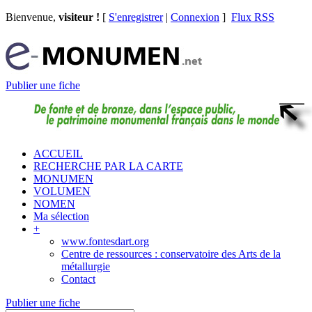
Bienvenue,
visiteur !
[
S'enregistrer
|
Connexion
]
Flux RSS
Publier une fiche
ACCUEIL
RECHERCHE PAR LA CARTE
MONUMEN
VOLUMEN
NOMEN
Ma sélection
+
www.fontesdart.org
Centre de ressources : conservatoire des Arts de la
métallurgie
Contact
Publier une fiche