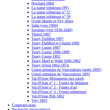
Hochard 1884
La statue religieuse (PF)
La statue religieuse n° 57
La statue religieuse n° 59
Ovide Martin et Viry frères
Salin (vers 1900)
Savanne (vers 1836-1840)
Thiriot 1887
Tusey Dufilhol 1897
Tusey Dufilhol et Chapal 1896
Tusey Gasne 1887
Tusey Gasne 1888-1889
Tusey Gasne 1892
Tusey Muel et Wahl 1840-1862
Tusey Zégut 1862-1874
Union artistique de Vaucouleurs (après 1895)
Union artistique de Vaucouleurs 1893
Val d'Osne Monuments aux morts
Val d'Osne n° 1 - Fontes de bâtiment
Val d'Osne n° 2 - Fontes d'art
Val d'Osne n° 3 - Fontes religieuses
Val d'Osne Pub 1862
Viry 1893
Contactez-nous
Recherche géographique