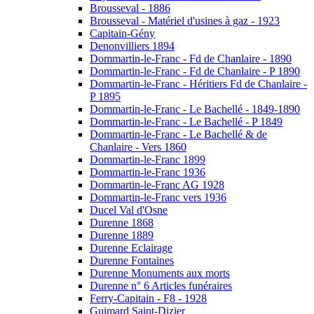
Brousseval - 1886
Brousseval - Matériel d'usines à gaz - 1923
Capitain-Gény
Denonvilliers 1894
Dommartin-le-Franc - Fd de Chanlaire - 1890
Dommartin-le-Franc - Fd de Chanlaire - P 1890
Dommartin-le-Franc - Héritiers Fd de Chanlaire -
P 1895
Dommartin-le-Franc - Le Bachellé - 1849-1890
Dommartin-le-Franc - Le Bachellé - P 1849
Dommartin-le-Franc - Le Bachellé & de
Chanlaire - Vers 1860
Dommartin-le-Franc 1899
Dommartin-le-Franc 1936
Dommartin-le-Franc AG 1928
Dommartin-le-Franc vers 1936
Ducel Val d'Osne
Durenne 1868
Durenne 1889
Durenne Eclairage
Durenne Fontaines
Durenne Monuments aux morts
Durenne n° 6 Articles funéraires
Ferry-Capitain - F8 - 1928
Guimard Saint-Dizier