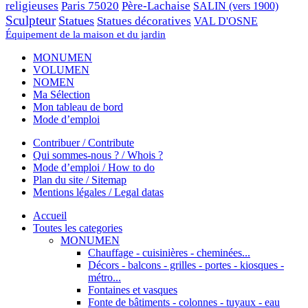
religieuses
Paris 75020
Père-Lachaise
SALIN (vers 1900)
Sculpteur
Statues
Statues décoratives
VAL D'OSNE
Équipement de la maison et du jardin
MONUMEN
VOLUMEN
NOMEN
Ma Sélection
Mon tableau de bord
Mode d’emploi
Contribuer / Contribute
Qui sommes-nous ? / Whois ?
Mode d’emploi / How to do
Plan du site / Sitemap
Mentions légales / Legal datas
Accueil
Toutes les categories
MONUMEN
Chauffage - cuisinières - cheminées...
Décors - balcons - grilles - portes - kiosques -
métro...
Fontaines et vasques
Fonte de bâtiments - colonnes - tuyaux - eau