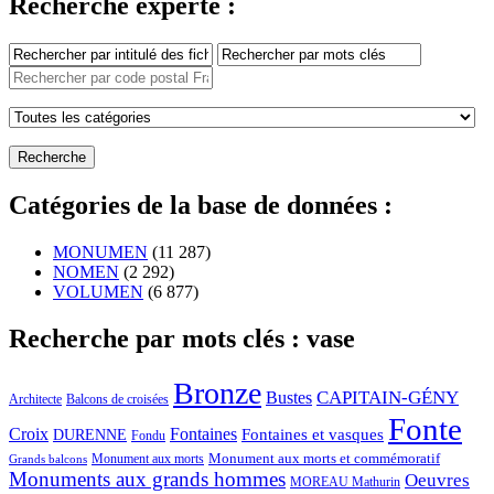
Recherche experte :
Catégories de la base de données :
MONUMEN
(11 287)
NOMEN
(2 292)
VOLUMEN
(6 877)
Recherche par mots clés : vase
Bronze
CAPITAIN-GÉNY
Bustes
Architecte
Balcons de croisées
Fonte
Croix
Fontaines
Fontaines et vasques
DURENNE
Fondu
Monument aux morts et commémoratif
Monument aux morts
Grands balcons
Monuments aux grands hommes
Oeuvres
MOREAU Mathurin