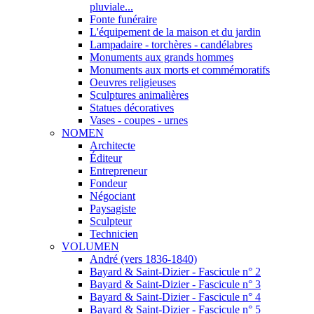
pluviale...
Fonte funéraire
L'équipement de la maison et du jardin
Lampadaire - torchères - candélabres
Monuments aux grands hommes
Monuments aux morts et commémoratifs
Oeuvres religieuses
Sculptures animalières
Statues décoratives
Vases - coupes - urnes
NOMEN
Architecte
Éditeur
Entrepreneur
Fondeur
Négociant
Paysagiste
Sculpteur
Technicien
VOLUMEN
André (vers 1836-1840)
Bayard & Saint-Dizier - Fascicule n° 2
Bayard & Saint-Dizier - Fascicule n° 3
Bayard & Saint-Dizier - Fascicule n° 4
Bayard & Saint-Dizier - Fascicule n° 5