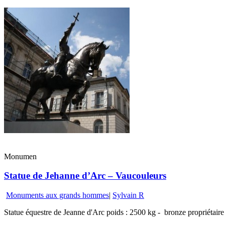
Monumen
Statue de Jehanne d’Arc – Vaucouleurs
Monuments aux grands hommes
|
Sylvain R
Statue équestre de Jeanne d'Arc poids : 2500 kg - bronze propriétaire 