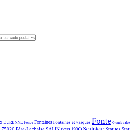
Fonte
ix
Fontaines
Fontaines et vasques
DURENNE
Fondu
Grands balco
Sculpteur
Statues
s 75020
Père-Lachaise
Stat
SALIN (vers 1900)