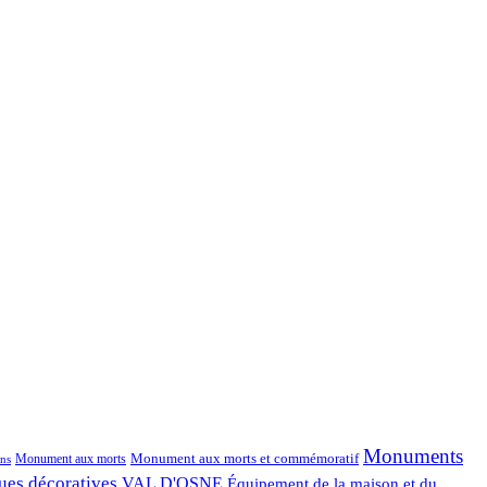
Monuments
Monument aux morts et commémoratif
Monument aux morts
ns
ues décoratives
VAL D'OSNE
Équipement de la maison et du