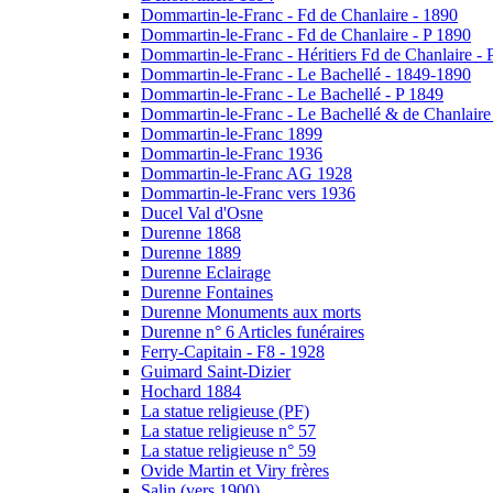
Dommartin-le-Franc - Fd de Chanlaire - 1890
Dommartin-le-Franc - Fd de Chanlaire - P 1890
Dommartin-le-Franc - Héritiers Fd de Chanlaire - 
Dommartin-le-Franc - Le Bachellé - 1849-1890
Dommartin-le-Franc - Le Bachellé - P 1849
Dommartin-le-Franc - Le Bachellé & de Chanlaire
Dommartin-le-Franc 1899
Dommartin-le-Franc 1936
Dommartin-le-Franc AG 1928
Dommartin-le-Franc vers 1936
Ducel Val d'Osne
Durenne 1868
Durenne 1889
Durenne Eclairage
Durenne Fontaines
Durenne Monuments aux morts
Durenne n° 6 Articles funéraires
Ferry-Capitain - F8 - 1928
Guimard Saint-Dizier
Hochard 1884
La statue religieuse (PF)
La statue religieuse n° 57
La statue religieuse n° 59
Ovide Martin et Viry frères
Salin (vers 1900)