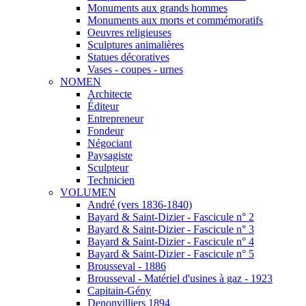
Monuments aux grands hommes
Monuments aux morts et commémoratifs
Oeuvres religieuses
Sculptures animalières
Statues décoratives
Vases - coupes - urnes
NOMEN
Architecte
Éditeur
Entrepreneur
Fondeur
Négociant
Paysagiste
Sculpteur
Technicien
VOLUMEN
André (vers 1836-1840)
Bayard & Saint-Dizier - Fascicule n° 2
Bayard & Saint-Dizier - Fascicule n° 3
Bayard & Saint-Dizier - Fascicule n° 4
Bayard & Saint-Dizier - Fascicule n° 5
Brousseval - 1886
Brousseval - Matériel d'usines à gaz - 1923
Capitain-Gény
Denonvilliers 1894