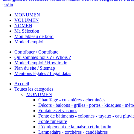
jardin
MONUMEN
VOLUMEN
NOMEN
Ma Sélection
Mon tableau de bord
Mode d’emploi
Contribuer / Contribute
Qui sommes-nous ? / Whois ?
Mode d’emploi / How to do
Plan du site / Sitemap
Mentions légales / Legal datas
Accueil
Toutes les categories
MONUMEN
Chauffage - cuisinières - cheminées...
Décors - balcons - grilles - portes - kiosques - métro
Fontaines et vasques
Fonte de bâtiments - colonnes - tuyaux - eau pluvia
Fonte funéraire
L'équipement de la maison et du jardin
Lampadaire - torchères - candélabres