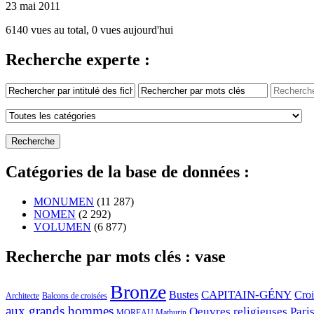
23 mai 2011
6140 vues au total, 0 vues aujourd'hui
Recherche experte :
Catégories de la base de données :
MONUMEN
(11 287)
NOMEN
(2 292)
VOLUMEN
(6 877)
Recherche par mots clés : vase
Bronze
CAPITAIN-GÉNY
Bustes
Cro
Architecte
Balcons de croisées
aux grands hommes
Oeuvres religieuses
Pari
MOREAU Mathurin