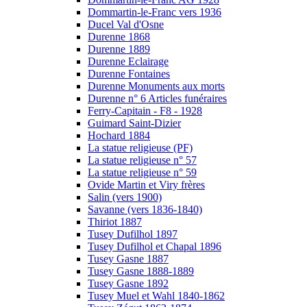
Dommartin-le-Franc vers 1936
Ducel Val d'Osne
Durenne 1868
Durenne 1889
Durenne Eclairage
Durenne Fontaines
Durenne Monuments aux morts
Durenne n° 6 Articles funéraires
Ferry-Capitain - F8 - 1928
Guimard Saint-Dizier
Hochard 1884
La statue religieuse (PF)
La statue religieuse n° 57
La statue religieuse n° 59
Ovide Martin et Viry frères
Salin (vers 1900)
Savanne (vers 1836-1840)
Thiriot 1887
Tusey Dufilhol 1897
Tusey Dufilhol et Chapal 1896
Tusey Gasne 1887
Tusey Gasne 1888-1889
Tusey Gasne 1892
Tusey Muel et Wahl 1840-1862