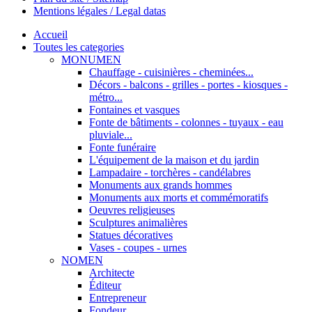
Mentions légales / Legal datas
Accueil
Toutes les categories
MONUMEN
Chauffage - cuisinières - cheminées...
Décors - balcons - grilles - portes - kiosques -
métro...
Fontaines et vasques
Fonte de bâtiments - colonnes - tuyaux - eau
pluviale...
Fonte funéraire
L'équipement de la maison et du jardin
Lampadaire - torchères - candélabres
Monuments aux grands hommes
Monuments aux morts et commémoratifs
Oeuvres religieuses
Sculptures animalières
Statues décoratives
Vases - coupes - urnes
NOMEN
Architecte
Éditeur
Entrepreneur
Fondeur