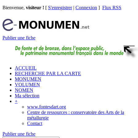
Bienvenue,
visiteur !
[
S'enregistrer
|
Connexion
]
Flux RSS
Publier une fiche
ACCUEIL
RECHERCHE PAR LA CARTE
MONUMEN
VOLUMEN
NOMEN
Ma sélection
+
www.fontesdart.org
Centre de ressources : conservatoire des Arts de la
métallurgie
Contact
Publier une fiche