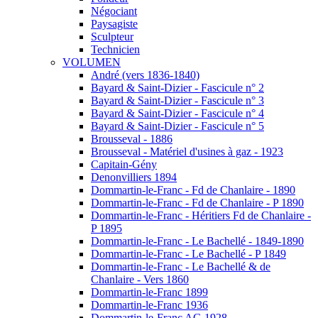
Négociant
Paysagiste
Sculpteur
Technicien
VOLUMEN
André (vers 1836-1840)
Bayard & Saint-Dizier - Fascicule n° 2
Bayard & Saint-Dizier - Fascicule n° 3
Bayard & Saint-Dizier - Fascicule n° 4
Bayard & Saint-Dizier - Fascicule n° 5
Brousseval - 1886
Brousseval - Matériel d'usines à gaz - 1923
Capitain-Gény
Denonvilliers 1894
Dommartin-le-Franc - Fd de Chanlaire - 1890
Dommartin-le-Franc - Fd de Chanlaire - P 1890
Dommartin-le-Franc - Héritiers Fd de Chanlaire -
P 1895
Dommartin-le-Franc - Le Bachellé - 1849-1890
Dommartin-le-Franc - Le Bachellé - P 1849
Dommartin-le-Franc - Le Bachellé & de
Chanlaire - Vers 1860
Dommartin-le-Franc 1899
Dommartin-le-Franc 1936
Dommartin-le-Franc AG 1928