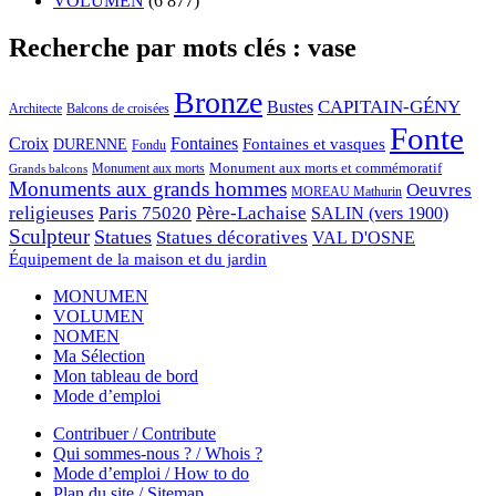
VOLUMEN
(6 877)
Recherche par mots clés : vase
Bronze
CAPITAIN-GÉNY
Bustes
Architecte
Balcons de croisées
Fonte
Croix
Fontaines
Fontaines et vasques
DURENNE
Fondu
Monument aux morts et commémoratif
Monument aux morts
Grands balcons
Monuments aux grands hommes
Oeuvres
MOREAU Mathurin
religieuses
Paris 75020
Père-Lachaise
SALIN (vers 1900)
Sculpteur
Statues
Statues décoratives
VAL D'OSNE
Équipement de la maison et du jardin
MONUMEN
VOLUMEN
NOMEN
Ma Sélection
Mon tableau de bord
Mode d’emploi
Contribuer / Contribute
Qui sommes-nous ? / Whois ?
Mode d’emploi / How to do
Plan du site / Sitemap