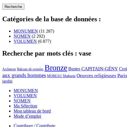
Catégories de la base de données :
MONUMEN
(11 287)
NOMEN
(2 292)
VOLUMEN
(6 877)
Recherche par mots clés : vase
Bronze
CAPITAIN-GÉNY
Bustes
Cro
Architecte
Balcons de croisées
aux grands hommes
Oeuvres religieuses
Pari
MOREAU Mathurin
jardin
MONUMEN
VOLUMEN
NOMEN
Ma Sélection
Mon tableau de bord
Mode d’emploi
Contribuer / Contribute