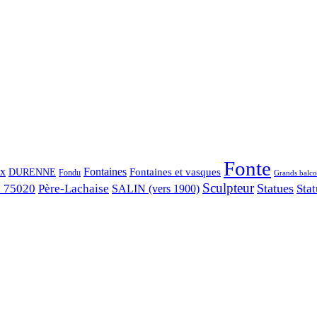
Fonte
ix
Fontaines
Fontaines et vasques
DURENNE
Fondu
Grands balco
Sculpteur
Statues
s 75020
Père-Lachaise
Stat
SALIN (vers 1900)