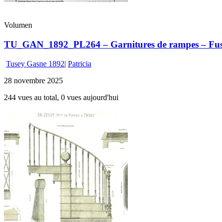
Volumen
TU_GAN_1892_PL264 – Garnitures de rampes – Fusea
Tusey Gasne 1892
|
Patricia
28 novembre 2025
244 vues au total, 0 vues aujourd'hui