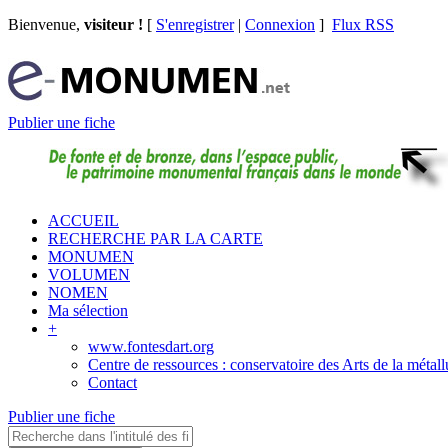
Bienvenue,
visiteur !
[
S'enregistrer
|
Connexion
]
Flux RSS
Publier une fiche
ACCUEIL
RECHERCHE PAR LA CARTE
MONUMEN
VOLUMEN
NOMEN
Ma sélection
+
www.fontesdart.org
Centre de ressources : conservatoire des Arts de la métall
Contact
Publier une fiche