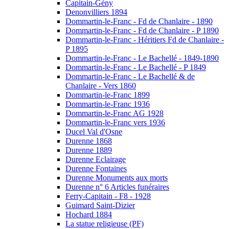
Capitain-Gény
Denonvilliers 1894
Dommartin-le-Franc - Fd de Chanlaire - 1890
Dommartin-le-Franc - Fd de Chanlaire - P 1890
Dommartin-le-Franc - Héritiers Fd de Chanlaire -
P 1895
Dommartin-le-Franc - Le Bachellé - 1849-1890
Dommartin-le-Franc - Le Bachellé - P 1849
Dommartin-le-Franc - Le Bachellé & de
Chanlaire - Vers 1860
Dommartin-le-Franc 1899
Dommartin-le-Franc 1936
Dommartin-le-Franc AG 1928
Dommartin-le-Franc vers 1936
Ducel Val d'Osne
Durenne 1868
Durenne 1889
Durenne Eclairage
Durenne Fontaines
Durenne Monuments aux morts
Durenne n° 6 Articles funéraires
Ferry-Capitain - F8 - 1928
Guimard Saint-Dizier
Hochard 1884
La statue religieuse (PF)