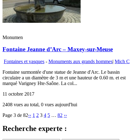
Monumen
Fontaine Jeanne d’Arc – Maxey-sur-Meuse
Fontaines et vasques
-
Monuments aux grands hommes
|
Mich C
Fontaine surmontée d'une statue de Jeanne d'Arc. Le bassin
circulaire a un diamètre de 3 m et une hauteur de 0.60 m. et est
marqué Varigney Hte-Saône. La col...
11 octobre 2017
2408 vues au total, 0 vues aujourd'hui
Page 3 de 82
‹‹
1
2
3
4
5
…
82
››
Recherche experte :