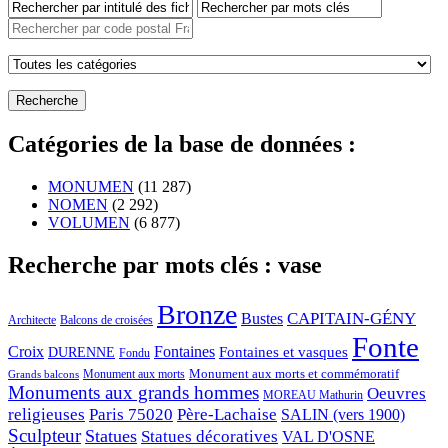
Catégories de la base de données :
MONUMEN
(11 287)
NOMEN
(2 292)
VOLUMEN
(6 877)
Recherche par mots clés : vase
Bronze
CAPITAIN-GÉNY
Bustes
Architecte
Balcons de croisées
Fonte
Croix
Fontaines
Fontaines et vasques
DURENNE
Fondu
Monument aux morts et commémoratif
Monument aux morts
Grands balcons
Monuments aux grands hommes
Oeuvres
MOREAU Mathurin
religieuses
Paris 75020
Père-Lachaise
SALIN (vers 1900)
Sculpteur
Statues
Statues décoratives
VAL D'OSNE