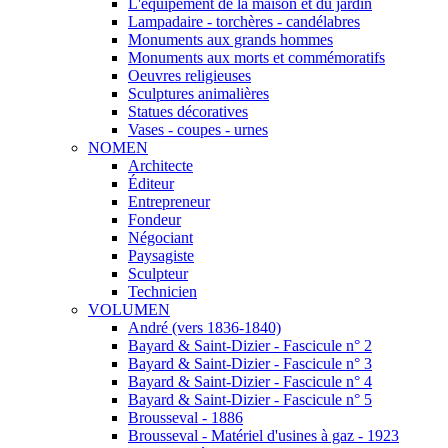
L'équipement de la maison et du jardin
Lampadaire - torchères - candélabres
Monuments aux grands hommes
Monuments aux morts et commémoratifs
Oeuvres religieuses
Sculptures animalières
Statues décoratives
Vases - coupes - urnes
NOMEN
Architecte
Éditeur
Entrepreneur
Fondeur
Négociant
Paysagiste
Sculpteur
Technicien
VOLUMEN
André (vers 1836-1840)
Bayard & Saint-Dizier - Fascicule n° 2
Bayard & Saint-Dizier - Fascicule n° 3
Bayard & Saint-Dizier - Fascicule n° 4
Bayard & Saint-Dizier - Fascicule n° 5
Brousseval - 1886
Brousseval - Matériel d'usines à gaz - 1923