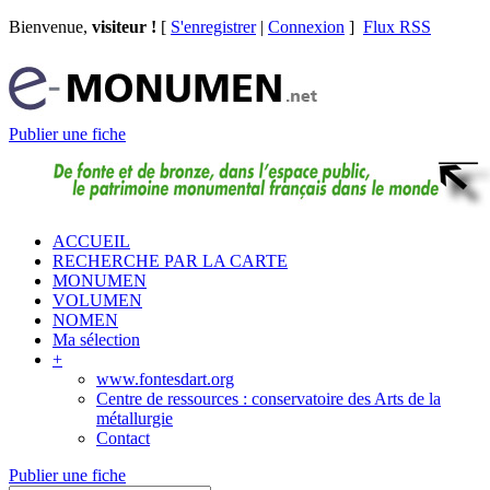
Bienvenue,
visiteur !
[
S'enregistrer
|
Connexion
]
Flux RSS
Publier une fiche
ACCUEIL
RECHERCHE PAR LA CARTE
MONUMEN
VOLUMEN
NOMEN
Ma sélection
+
www.fontesdart.org
Centre de ressources : conservatoire des Arts de la
métallurgie
Contact
Publier une fiche