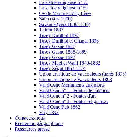
La statue religieuse n° 57
La statue religieuse n° 59
Ovide Martin et Viry frères
Salin (vers 1900)
Savanne (vers 1836-1840)
Thiriot 1887
Tusey Dufilhol 1897
Tusey Dufilhol et Chapal 1896
Tusey Gasne 1887
Tusey Gasne 1888-1889
Tusey Gasne 1892
Tusey Muel et Wahl 1840-1862
Tusey Zégut 1862-1874
Union artistique de Vaucouleurs (après 1895)
Union artistique de Vaucouleurs 1893
Val d'Osne Monuments aux morts
Val d'Osne n° 1 - Fontes de bâtiment
Val d'Osne n° 2 - Fontes d'art
Val d'Osne n° 3 - Fontes religieuses
Val d'Osne Pub 1862
Viry 1893
Contactez-nous
Recherche géographique
Ressources presse