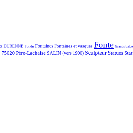
Fonte
ix
Fontaines
Fontaines et vasques
DURENNE
Fondu
Grands balco
Sculpteur
Statues
s 75020
Père-Lachaise
Stat
SALIN (vers 1900)