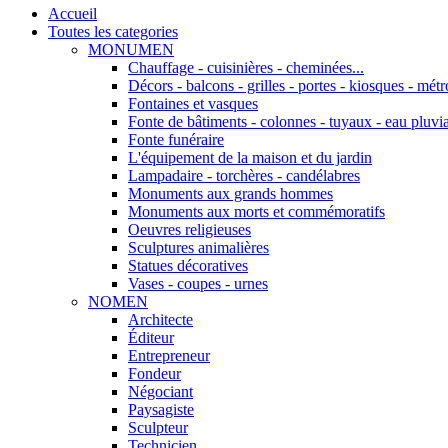
Accueil
Toutes les categories
MONUMEN
Chauffage - cuisinières - cheminées...
Décors - balcons - grilles - portes - kiosques - métro
Fontaines et vasques
Fonte de bâtiments - colonnes - tuyaux - eau pluvia
Fonte funéraire
L'équipement de la maison et du jardin
Lampadaire - torchères - candélabres
Monuments aux grands hommes
Monuments aux morts et commémoratifs
Oeuvres religieuses
Sculptures animalières
Statues décoratives
Vases - coupes - urnes
NOMEN
Architecte
Éditeur
Entrepreneur
Fondeur
Négociant
Paysagiste
Sculpteur
Technicien