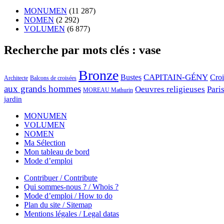
MONUMEN
(11 287)
NOMEN
(2 292)
VOLUMEN
(6 877)
Recherche par mots clés : vase
Bronze
CAPITAIN-GÉNY
Bustes
Cro
Architecte
Balcons de croisées
aux grands hommes
Oeuvres religieuses
Pari
MOREAU Mathurin
jardin
MONUMEN
VOLUMEN
NOMEN
Ma Sélection
Mon tableau de bord
Mode d’emploi
Contribuer / Contribute
Qui sommes-nous ? / Whois ?
Mode d’emploi / How to do
Plan du site / Sitemap
Mentions légales / Legal datas