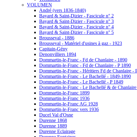
VOLUMEN
André (vers 1836-1840)
Bayard & Saint-Dizier - Fascicule n° 2
Bayard & Saint-Dizier - Fascicule n° 3
Bayard & Saint-Dizier - Fascicule n° 4
Bayard & Saint-Dizier - Fascicule n° 5
Brousseval - 1886
Brousseval - Matériel d'usines à gaz - 1923
Capitain-Gény
Denonvilliers 1894
Dommartin-le-Franc - Fd de Chanlaire - 1890
Dommartin-le-Franc - Fd de Chanlaire - P 1890
Dommartin-le-Franc - Héritiers Fd de Chanlaire - 
Dommartin-le-Franc - Le Bachellé - 1849-1890
Dommartin-le-Franc - Le Bachellé - P 1849
Dommartin-le-Franc - Le Bachellé & de Chanlaire
Dommartin-le-Franc 1899
Dommartin-le-Franc 1936
Dommartin-le-Franc AG 1928
Dommartin-le-Franc vers 1936
Ducel Val d'Osne
Durenne 1868
Durenne 1889
Durenne Eclairage
Durenne Fontaines