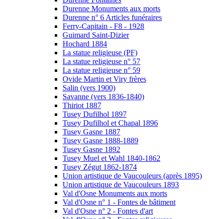
Durenne Monuments aux morts
Durenne n° 6 Articles funéraires
Ferry-Capitain - F8 - 1928
Guimard Saint-Dizier
Hochard 1884
La statue religieuse (PF)
La statue religieuse n° 57
La statue religieuse n° 59
Ovide Martin et Viry frères
Salin (vers 1900)
Savanne (vers 1836-1840)
Thiriot 1887
Tusey Dufilhol 1897
Tusey Dufilhol et Chapal 1896
Tusey Gasne 1887
Tusey Gasne 1888-1889
Tusey Gasne 1892
Tusey Muel et Wahl 1840-1862
Tusey Zégut 1862-1874
Union artistique de Vaucouleurs (après 1895)
Union artistique de Vaucouleurs 1893
Val d'Osne Monuments aux morts
Val d'Osne n° 1 - Fontes de bâtiment
Val d'Osne n° 2 - Fontes d'art