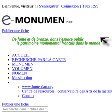
Bienvenue,
visiteur !
[
S'enregistrer
|
Connexion
]
Flux RSS
Publier une fiche
ACCUEIL
RECHERCHE PAR LA CARTE
MONUMEN
VOLUMEN
NOMEN
Ma sélection
+
www.fontesdart.org
Centre de ressources : conservatoire des Arts de la métall
Contact
Publier une fiche