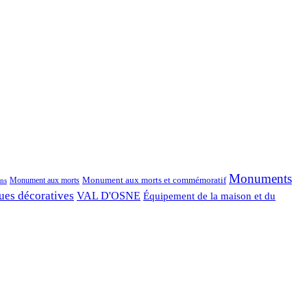
Monuments
Monument aux morts et commémoratif
Monument aux morts
ns
ues décoratives
VAL D'OSNE
Équipement de la maison et du