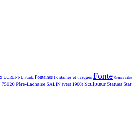
Fonte
ix
Fontaines
Fontaines et vasques
DURENNE
Fondu
Grands balco
Sculpteur
Statues
s 75020
Père-Lachaise
Stat
SALIN (vers 1900)