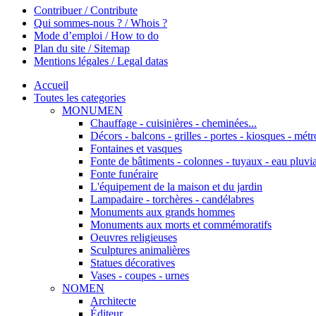
Contribuer / Contribute
Qui sommes-nous ? / Whois ?
Mode d’emploi / How to do
Plan du site / Sitemap
Mentions légales / Legal datas
Accueil
Toutes les categories
MONUMEN
Chauffage - cuisinières - cheminées...
Décors - balcons - grilles - portes - kiosques - métro
Fontaines et vasques
Fonte de bâtiments - colonnes - tuyaux - eau pluvia
Fonte funéraire
L'équipement de la maison et du jardin
Lampadaire - torchères - candélabres
Monuments aux grands hommes
Monuments aux morts et commémoratifs
Oeuvres religieuses
Sculptures animalières
Statues décoratives
Vases - coupes - urnes
NOMEN
Architecte
Éditeur