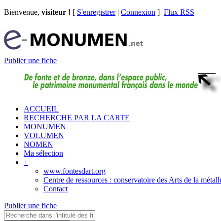
Bienvenue,
visiteur !
[
S'enregistrer
|
Connexion
]
Flux RSS
Publier une fiche
ACCUEIL
RECHERCHE PAR LA CARTE
MONUMEN
VOLUMEN
NOMEN
Ma sélection
+
www.fontesdart.org
Centre de ressources : conservatoire des Arts de la métall
Contact
Publier une fiche