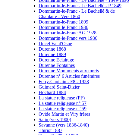
Dommartin-le-Franc - Le Bachellé - 1849-1890
Dommartin-le-Franc - Le Bachellé - P 1849
Dommartin-le-Franc - Le Bachellé & de
Chanlaire - Vers 1860
Dommartin-le-Franc 1899
Dommartin-le-Franc 1936
Dommartin-le-Franc AG 1928
Dommartin-le-Franc vers 1936
Ducel Val d'Osne
Durenne 1868
Durenne 1889
Durenne Eclairage
Durenne Fontaines
Durenne Monuments aux morts
Durenne n° 6 Articles funéraires
Ferry-Capitain - F8 - 1928
Guimard Saint-Dizier
Hochard 1884
La statue religieuse (PF)
La statue religieuse n° 57
La statue religieuse n° 59
Ovide Martin et Viry frères
Salin (vers 1900)
Savanne (vers 1836-1840)
Thiriot 1887