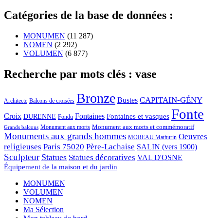
Catégories de la base de données :
MONUMEN
(11 287)
NOMEN
(2 292)
VOLUMEN
(6 877)
Recherche par mots clés : vase
Bronze
CAPITAIN-GÉNY
Bustes
Architecte
Balcons de croisées
Fonte
Croix
Fontaines
Fontaines et vasques
DURENNE
Fondu
Monument aux morts et commémoratif
Monument aux morts
Grands balcons
Monuments aux grands hommes
Oeuvres
MOREAU Mathurin
religieuses
Paris 75020
Père-Lachaise
SALIN (vers 1900)
Sculpteur
Statues
Statues décoratives
VAL D'OSNE
Équipement de la maison et du jardin
MONUMEN
VOLUMEN
NOMEN
Ma Sélection