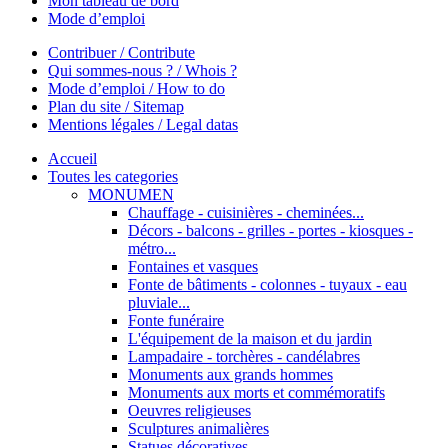
Mon tableau de bord
Mode d’emploi
Contribuer / Contribute
Qui sommes-nous ? / Whois ?
Mode d’emploi / How to do
Plan du site / Sitemap
Mentions légales / Legal datas
Accueil
Toutes les categories
MONUMEN
Chauffage - cuisinières - cheminées...
Décors - balcons - grilles - portes - kiosques -
métro...
Fontaines et vasques
Fonte de bâtiments - colonnes - tuyaux - eau
pluviale...
Fonte funéraire
L'équipement de la maison et du jardin
Lampadaire - torchères - candélabres
Monuments aux grands hommes
Monuments aux morts et commémoratifs
Oeuvres religieuses
Sculptures animalières
Statues décoratives