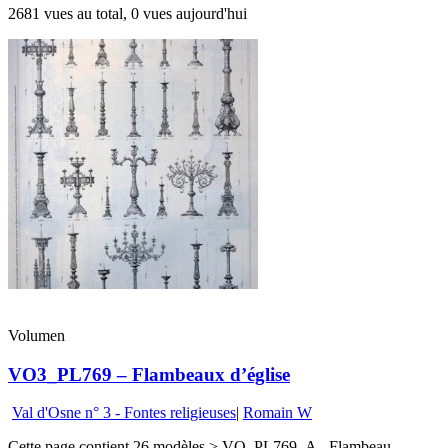
2681 vues au total, 0 vues aujourd'hui
Volumen
VO3_PL769 – Flambeaux d’église
Val d'Osne n° 3 - Fontes religieuses
|
Romain W
Cette page contient 26 modèles.> VO_PL769_A - Flambeau