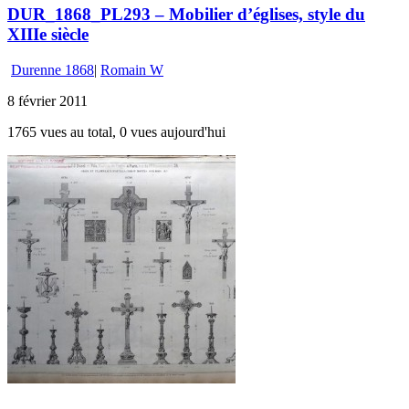
DUR_1868_PL293 – Mobilier d’églises, style du
XIIIe siècle
Durenne 1868
|
Romain W
8 février 2011
1765 vues au total, 0 vues aujourd'hui