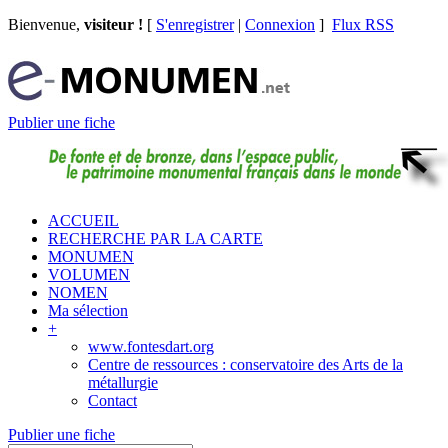
Bienvenue,
visiteur !
[
S'enregistrer
|
Connexion
]
Flux RSS
Publier une fiche
ACCUEIL
RECHERCHE PAR LA CARTE
MONUMEN
VOLUMEN
NOMEN
Ma sélection
+
www.fontesdart.org
Centre de ressources : conservatoire des Arts de la
métallurgie
Contact
Publier une fiche