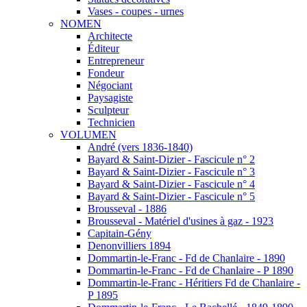
Vases - coupes - urnes
NOMEN
Architecte
Éditeur
Entrepreneur
Fondeur
Négociant
Paysagiste
Sculpteur
Technicien
VOLUMEN
André (vers 1836-1840)
Bayard & Saint-Dizier - Fascicule n° 2
Bayard & Saint-Dizier - Fascicule n° 3
Bayard & Saint-Dizier - Fascicule n° 4
Bayard & Saint-Dizier - Fascicule n° 5
Brousseval - 1886
Brousseval - Matériel d'usines à gaz - 1923
Capitain-Gény
Denonvilliers 1894
Dommartin-le-Franc - Fd de Chanlaire - 1890
Dommartin-le-Franc - Fd de Chanlaire - P 1890
Dommartin-le-Franc - Héritiers Fd de Chanlaire -
P 1895