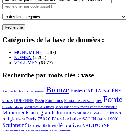
Catégories de la base de données :
MONUMEN
(11 287)
NOMEN
(2 292)
VOLUMEN
(6 877)
Recherche par mots clés : vase
Bronze
CAPITAIN-GÉNY
Bustes
Architecte
Balcons de croisées
Fonte
Croix
Fontaines
Fontaines et vasques
DURENNE
Fondu
Monument aux morts et commémoratif
Monument aux morts
Grands balcons
Monuments aux grands hommes
Oeuvres
MOREAU Mathurin
religieuses
Paris 75020
Père-Lachaise
SALIN (vers 1900)
Sculpteur
Statues
Statues décoratives
VAL D'OSNE