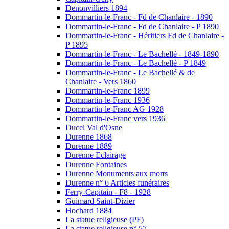
Denonvilliers 1894
Dommartin-le-Franc - Fd de Chanlaire - 1890
Dommartin-le-Franc - Fd de Chanlaire - P 1890
Dommartin-le-Franc - Héritiers Fd de Chanlaire -
P 1895
Dommartin-le-Franc - Le Bachellé - 1849-1890
Dommartin-le-Franc - Le Bachellé - P 1849
Dommartin-le-Franc - Le Bachellé & de
Chanlaire - Vers 1860
Dommartin-le-Franc 1899
Dommartin-le-Franc 1936
Dommartin-le-Franc AG 1928
Dommartin-le-Franc vers 1936
Ducel Val d'Osne
Durenne 1868
Durenne 1889
Durenne Eclairage
Durenne Fontaines
Durenne Monuments aux morts
Durenne n° 6 Articles funéraires
Ferry-Capitain - F8 - 1928
Guimard Saint-Dizier
Hochard 1884
La statue religieuse (PF)
La statue religieuse n° 57