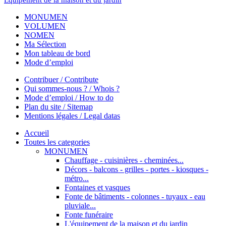
Équipement de la maison et du jardin
MONUMEN
VOLUMEN
NOMEN
Ma Sélection
Mon tableau de bord
Mode d’emploi
Contribuer / Contribute
Qui sommes-nous ? / Whois ?
Mode d’emploi / How to do
Plan du site / Sitemap
Mentions légales / Legal datas
Accueil
Toutes les categories
MONUMEN
Chauffage - cuisinières - cheminées...
Décors - balcons - grilles - portes - kiosques -
métro...
Fontaines et vasques
Fonte de bâtiments - colonnes - tuyaux - eau
pluviale...
Fonte funéraire
L'équipement de la maison et du jardin