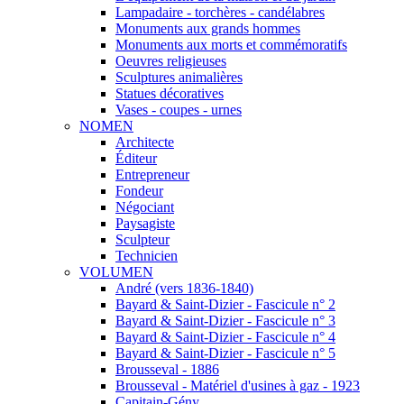
Lampadaire - torchères - candélabres
Monuments aux grands hommes
Monuments aux morts et commémoratifs
Oeuvres religieuses
Sculptures animalières
Statues décoratives
Vases - coupes - urnes
NOMEN
Architecte
Éditeur
Entrepreneur
Fondeur
Négociant
Paysagiste
Sculpteur
Technicien
VOLUMEN
André (vers 1836-1840)
Bayard & Saint-Dizier - Fascicule n° 2
Bayard & Saint-Dizier - Fascicule n° 3
Bayard & Saint-Dizier - Fascicule n° 4
Bayard & Saint-Dizier - Fascicule n° 5
Brousseval - 1886
Brousseval - Matériel d'usines à gaz - 1923
Capitain-Gény