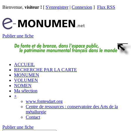
Bienvenue,
visiteur !
[
S'enregistrer
|
Connexion
]
Flux RSS
Publier une fiche
ACCUEIL
RECHERCHE PAR LA CARTE
MONUMEN
VOLUMEN
NOMEN
Ma sélection
+
www.fontesdart.org
Centre de ressources : conservatoire des Arts de la
métallurgie
Contact
Publier une fiche