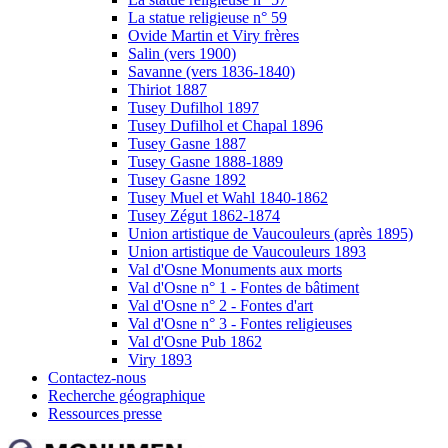
La statue religieuse n° 59
Ovide Martin et Viry frères
Salin (vers 1900)
Savanne (vers 1836-1840)
Thiriot 1887
Tusey Dufilhol 1897
Tusey Dufilhol et Chapal 1896
Tusey Gasne 1887
Tusey Gasne 1888-1889
Tusey Gasne 1892
Tusey Muel et Wahl 1840-1862
Tusey Zégut 1862-1874
Union artistique de Vaucouleurs (après 1895)
Union artistique de Vaucouleurs 1893
Val d'Osne Monuments aux morts
Val d'Osne n° 1 - Fontes de bâtiment
Val d'Osne n° 2 - Fontes d'art
Val d'Osne n° 3 - Fontes religieuses
Val d'Osne Pub 1862
Viry 1893
Contactez-nous
Recherche géographique
Ressources presse