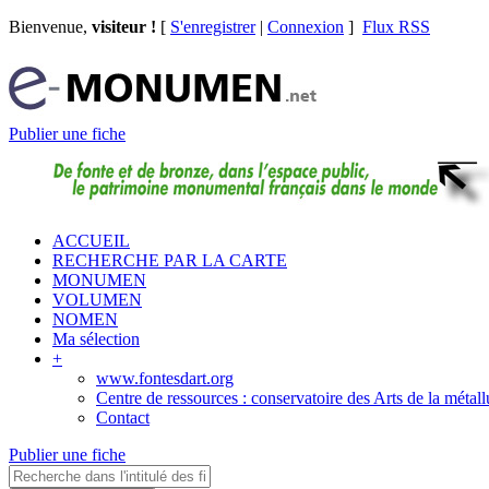
Bienvenue,
visiteur !
[
S'enregistrer
|
Connexion
]
Flux RSS
Publier une fiche
ACCUEIL
RECHERCHE PAR LA CARTE
MONUMEN
VOLUMEN
NOMEN
Ma sélection
+
www.fontesdart.org
Centre de ressources : conservatoire des Arts de la métall
Contact
Publier une fiche